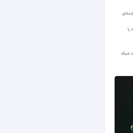
ده‌ای
را
د شبکه