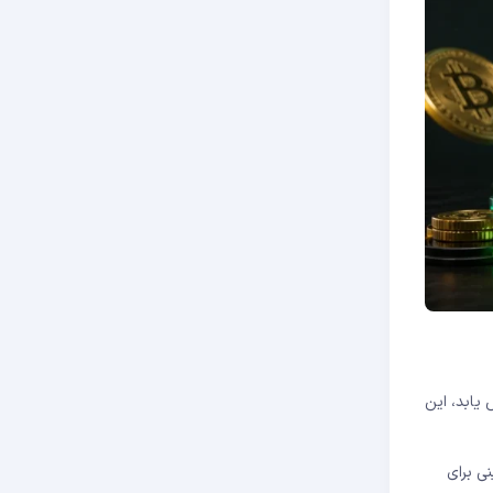
 یابد، این
ی برای