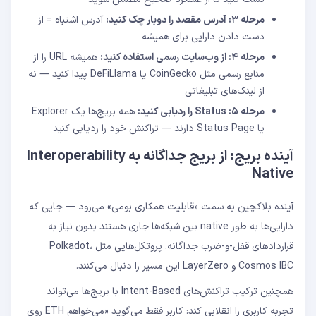
مرحله ۳: آدرس مقصد را دوبار چک کنید:
آدرس اشتباه = از
دست دادن دارایی برای همیشه
مرحله ۴: از وب‌سایت رسمی استفاده کنید:
همیشه URL را از
منابع رسمی مثل CoinGecko یا DeFiLlama پیدا کنید — نه
از لینک‌های تبلیغاتی
مرحله ۵: Status را ردیابی کنید:
همه بریج‌ها یک Explorer
یا Status Page دارند — تراکنش خود را ردیابی کنید
آینده بریج: از بریج جداگانه به Interoperability
Native
آینده بلاکچین به سمت «قابلیت همکاری بومی» می‌رود — جایی که
دارایی‌ها به طور native بین شبکه‌ها جاری هستند بدون نیاز به
قراردادهای قفل-و-ضرب جداگانه. پروتکل‌هایی مثل Polkadot،
Cosmos IBC و LayerZero این مسیر را دنبال می‌کنند.
همچنین ترکیب تراکنش‌های Intent-Based با بریج‌ها می‌تواند
تجربه کاربری را انقلابی کند: کاربر فقط می‌گوید «می‌خواهم ETH روی