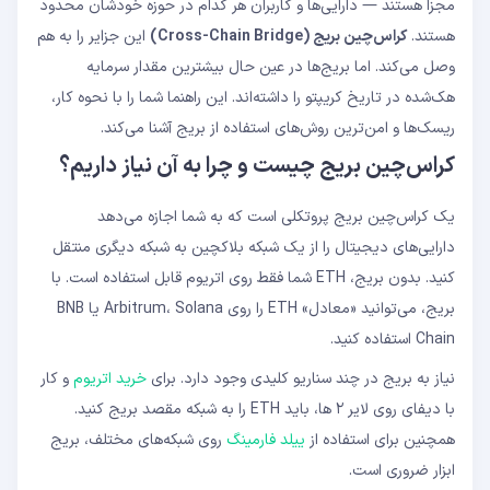
مجزا هستند — دارایی‌ها و کاربران هر کدام در حوزه خودشان محدود
کراس‌چین بریج چیست؟
هستند.
کراس‌چین بریج (Cross-Chain Bridge)
این جزایر را به هم
آیا بریج امن است؟
امن‌ترین بریج کدام است؟
وصل می‌کند. اما بریج‌ها در عین حال بیشترین مقدار سرمایه
چرا بریج از L2 به L1 ۷ روز طول می‌کشد؟
هک‌شده در تاریخ کریپتو را داشته‌اند. این راهنما شما را با نحوه کار،
کارمزد بریج چقدر است؟
ریسک‌ها و امن‌ترین روش‌های استفاده از بریج آشنا می‌کند.
کراس‌چین بریج چیست و چرا به آن نیاز داریم؟
یک کراس‌چین بریج پروتکلی است که به شما اجازه می‌دهد
دارایی‌های دیجیتال را از یک شبکه بلاکچین به شبکه دیگری منتقل
کنید. بدون بریج، ETH شما فقط روی اتریوم قابل استفاده است. با
بریج، می‌توانید «معادل» ETH را روی Arbitrum، Solana یا BNB
Chain استفاده کنید.
نیاز به بریج در چند سناریو کلیدی وجود دارد. برای
خرید اتریوم
و کار
با دیفای روی لایر ۲ ها، باید ETH را به شبکه مقصد بریج کنید.
همچنین برای استفاده از
ییلد فارمینگ
روی شبکه‌های مختلف، بریج
ابزار ضروری است.