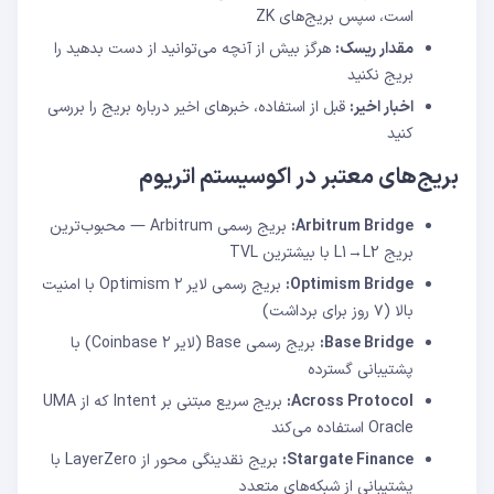
است، سپس بریج‌های ZK
مقدار ریسک:
هرگز بیش از آنچه می‌توانید از دست بدهید را
بریج نکنید
اخبار اخیر:
قبل از استفاده، خبرهای اخیر درباره بریج را بررسی
کنید
بریج‌های معتبر در اکوسیستم اتریوم
Arbitrum Bridge:
بریج رسمی Arbitrum — محبوب‌ترین
بریج L1→L2 با بیشترین TVL
Optimism Bridge:
بریج رسمی لایر ۲ Optimism با امنیت
بالا (۷ روز برای برداشت)
Base Bridge:
بریج رسمی Base (لایر ۲ Coinbase) با
پشتیبانی گسترده
Across Protocol:
بریج سریع مبتنی بر Intent که از UMA
Oracle استفاده می‌کند
Stargate Finance:
بریج نقدینگی محور از LayerZero با
پشتیبانی از شبکه‌های متعدد