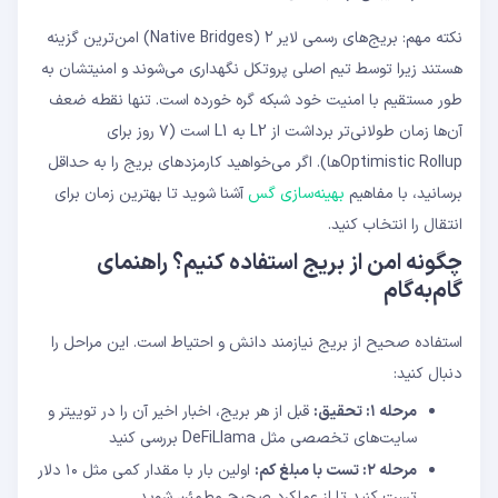
نکته مهم: بریج‌های رسمی لایر ۲ (Native Bridges) امن‌ترین گزینه
هستند زیرا توسط تیم اصلی پروتکل نگهداری می‌شوند و امنیتشان به
طور مستقیم با امنیت خود شبکه گره خورده است. تنها نقطه ضعف
آن‌ها زمان طولانی‌تر برداشت از L2 به L1 است (۷ روز برای
Optimistic Rollupها). اگر می‌خواهید کارمزدهای بریج را به حداقل
برسانید، با مفاهیم
بهینه‌سازی گس
آشنا شوید تا بهترین زمان برای
انتقال را انتخاب کنید.
چگونه امن از بریج استفاده کنیم؟ راهنمای
گام‌به‌گام
استفاده صحیح از بریج نیازمند دانش و احتیاط است. این مراحل را
دنبال کنید:
مرحله ۱: تحقیق:
قبل از هر بریج، اخبار اخیر آن را در توییتر و
سایت‌های تخصصی مثل DeFiLlama بررسی کنید
مرحله ۲: تست با مبلغ کم:
اولین بار با مقدار کمی مثل ۱۰ دلار
تست کنید تا از عملکرد صحیح مطمئن شوید