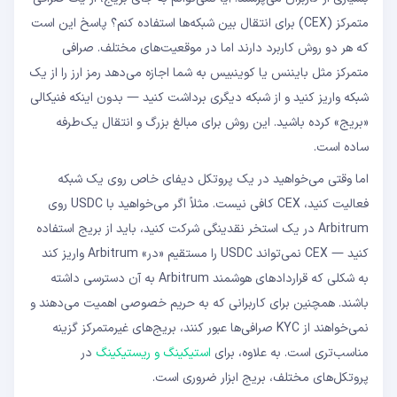
متمرکز (CEX) برای انتقال بین شبکه‌ها استفاده کنم؟ پاسخ این است
که هر دو روش کاربرد دارند اما در موقعیت‌های مختلف. صرافی
متمرکز مثل بایننس یا کوینبیس به شما اجازه می‌دهد رمز ارز را از یک
شبکه واریز کنید و از شبکه دیگری برداشت کنید — بدون اینکه فنیکالی
«بریج» کرده باشید. این روش برای مبالغ بزرگ و انتقال یک‌طرفه
ساده است.
اما وقتی می‌خواهید در یک پروتکل دیفای خاص روی یک شبکه
فعالیت کنید، CEX کافی نیست. مثلاً اگر می‌خواهید با USDC روی
Arbitrum در یک استخر نقدینگی شرکت کنید، باید از بریج استفاده
کنید — CEX نمی‌تواند USDC را مستقیم «در» Arbitrum واریز کند
به شکلی که قراردادهای هوشمند Arbitrum به آن دسترسی داشته
باشند. همچنین برای کاربرانی که به حریم خصوصی اهمیت می‌دهند و
نمی‌خواهند از KYC صرافی‌ها عبور کنند، بریج‌های غیرمتمرکز گزینه
مناسب‌تری است. به علاوه، برای
استیکینگ و ریستیکینگ
در
پروتکل‌های مختلف، بریج ابزار ضروری است.