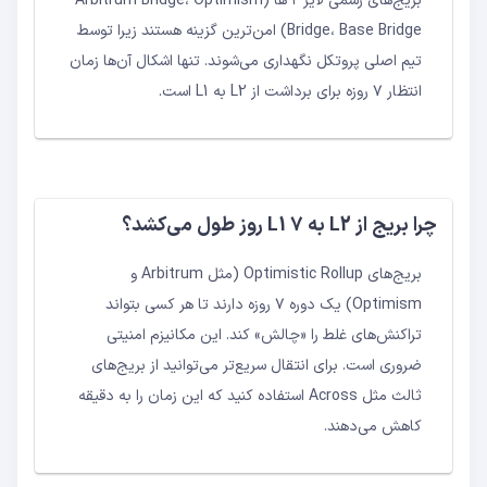
بریج‌های رسمی لایر ۲ ها (Arbitrum Bridge، Optimism
Bridge، Base Bridge) امن‌ترین گزینه هستند زیرا توسط
تیم اصلی پروتکل نگهداری می‌شوند. تنها اشکال آن‌ها زمان
انتظار ۷ روزه برای برداشت از L2 به L1 است.
چرا بریج از L2 به L1 ۷ روز طول می‌کشد؟
بریج‌های Optimistic Rollup (مثل Arbitrum و
Optimism) یک دوره ۷ روزه دارند تا هر کسی بتواند
تراکنش‌های غلط را «چالش» کند. این مکانیزم امنیتی
ضروری است. برای انتقال سریع‌تر می‌توانید از بریج‌های
ثالث مثل Across استفاده کنید که این زمان را به دقیقه
کاهش می‌دهند.