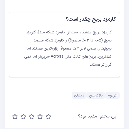
کارمزد بریج چقدر است؟
کارمزد بریج متشکل است از: کارمزد شبکه مبدأ، کارمزد
بریج (۰.۰۵ تا ۰.۳٪ معمولاً) و کارمزد شبکه مقصد.
بریج‌های رسمی لایر ۲ ها معمولاً ارزان‌ترین هستند اما
کندترین. بریج‌های ثالث مثل Across سریع‌تر اما کمی
گران‌تر هستند.
اتریوم
بلاکچین
دیفای
این محتوا مفید بود؟