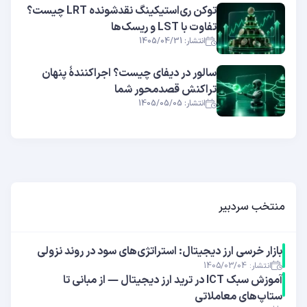
توکن ری‌استیکینگ نقدشونده LRT چیست؟
تفاوت با LST و ریسک‌ها
انتشار: 1405/04/31
سالور در دیفای چیست؟ اجراکنندهٔ پنهان
تراکنش قصدمحور شما
انتشار: 1405/05/05
منتخب سردبیر
بازار خرسی ارز دیجیتال: استراتژی‌های سود در روند نزولی
انتشار: 1405/03/04
آموزش سبک ICT در ترید ارز دیجیتال — از مبانی تا
ستاپ‌های معاملاتی