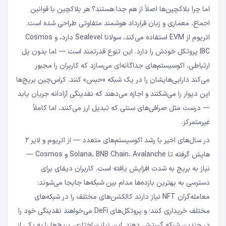
اما چرا بلاکچین‌ها اصلاً از هم جدا هستند؟ هر بلاکچین با قوانین
اجماع، معماری و زبان قرارداد هوشمند متفاوتی طراحی شده است.
اتریوم از EVM استفاده می‌کند، سولانا Sealevel دارد، و Cosmos
IBC پروتکل خودش را دارد. این تنوع قدرتمند است — اما بدون پل
ارتباطی، اکوسیستم‌های جداگانه‌ای می‌سازد که کاربران را مجبور
می‌کند دارایی‌هایشان را در یک شبکه «حبس» کنند. کراس‌چین بریج‌ها
این دیوار را می‌شکنند و اجازه می‌دهند که نقدینگی آزادانه جریان یابد
— درست مثل صرافی‌های سنتی که تبدیل ارز می‌کنند، اما کاملاً
غیرمتمرکز.
در سال‌های اخیر با رشد اکوسیستم‌های متعدد — از اتریوم و لایر ۲
هایش گرفته تا Solana، BNB Chain، Avalanche و Cosmos —
نیاز به بریج به شدت افزایش یافته است. کاربران دیفای برای
دسترسی به بهترین بازده‌ها مدام بین شبکه‌ها جابجا می‌شوند؛
معامله‌گران NFT نیاز دارند کالکشن‌های مختلف را در شبکه‌های
مختلف خریداری کنند؛ و پروتکل‌های DeFi می‌خواهند نقدینگی خود را
در چندین شبکه گسترش دهند. این نیاز ساختاری، بریج‌ها را به یکی از