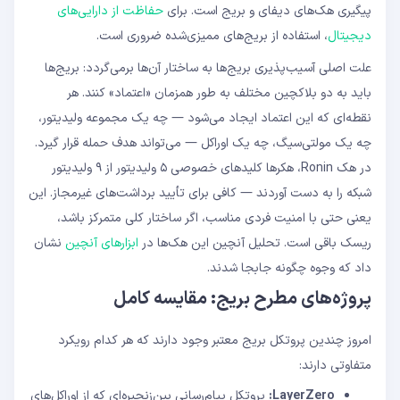
پیگیری هک‌های دیفای و بریج است. برای
حفاظت از دارایی‌های
دیجیتال
، استفاده از بریج‌های ممیزی‌شده ضروری است.
علت اصلی آسیب‌پذیری بریج‌ها به ساختار آن‌ها برمی‌گردد: بریج‌ها
باید به دو بلاکچین مختلف به طور همزمان «اعتماد» کنند. هر
نقطه‌ای که این اعتماد ایجاد می‌شود — چه یک مجموعه ولیدیتور،
چه یک مولتی‌سیگ، چه یک اوراکل — می‌تواند هدف حمله قرار گیرد.
در هک Ronin، هکرها کلیدهای خصوصی ۵ ولیدیتور از ۹ ولیدیتور
شبکه را به دست آوردند — کافی برای تأیید برداشت‌های غیرمجاز. این
یعنی حتی با امنیت فردی مناسب، اگر ساختار کلی متمرکز باشد،
ریسک باقی است. تحلیل آنچین این هک‌ها در
ابزارهای آنچین
نشان
داد که وجوه چگونه جابجا شدند.
پروژه‌های مطرح بریج: مقایسه کامل
امروز چندین پروتکل بریج معتبر وجود دارند که هر کدام رویکرد
متفاوتی دارند:
LayerZero:
پروتکل پیام‌رسانی بین‌زنجیره‌ای که از اوراکل‌های