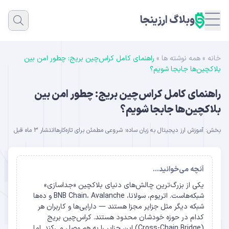
وبلاگ ارزینجا
خانه
»
همه نوشته ها
»
راهنمای کامل کراس‌چین بریج: چطور امن بین
بلاکچین‌ها جابجا شویم؟
راهنمای کامل کراس‌چین بریج: چطور امن بین
بلاکچین‌ها جابجا شویم؟
بخش:
آموزش ارز دیجیتال به زبان ساده؛ شروعی مطمئن برای تازه‌کارها
انتشار 3 ماه قبل
آنچه می‌خوانید...
یکی از بزرگ‌ترین چالش‌های دنیای بلاکچین «جداسازی»
شبکه‌هاست. اتریوم، سولانا، BNB Chain، Avalanche و ده‌ها
شبکه دیگر مثل جزایر مجزا هستند — دارایی‌ها و کاربران هر
کدام در حوزه خودشان محدود هستند. کراس‌چین بریج
(Cross-Chain Bridge) این جزایر را به هم وصل می‌کند. اما