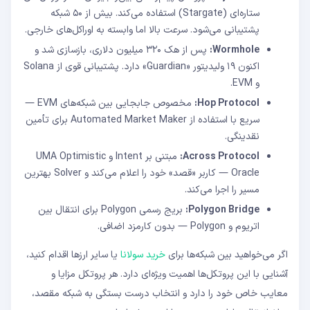
ستاره‌ای (Stargate) استفاده می‌کند. بیش از ۵۰ شبکه
پشتیبانی می‌شود. سرعت بالا اما وابسته به اوراکل‌های خارجی.
Wormhole:
پس از هک ۳۲۰ میلیون دلاری، بازسازی شد و
اکنون ۱۹ ولیدیتور «Guardian» دارد. پشتیبانی قوی از Solana
و EVM.
Hop Protocol:
مخصوص جابجایی بین شبکه‌های EVM —
سریع با استفاده از Automated Market Maker برای تأمین
نقدینگی.
Across Protocol:
مبتنی بر Intent و UMA Optimistic
Oracle — کاربر «قصد» خود را اعلام می‌کند و Solver بهترین
مسیر را اجرا می‌کند.
Polygon Bridge:
بریج رسمی Polygon برای انتقال بین
اتریوم و Polygon — بدون کارمزد اضافی.
اگر می‌خواهید بین شبکه‌ها برای
خرید سولانا
یا سایر ارزها اقدام کنید،
آشنایی با این پروتکل‌ها اهمیت ویژه‌ای دارد. هر پروتکل مزایا و
معایب خاص خود را دارد و انتخاب درست بستگی به شبکه مقصد،