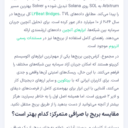
Arbitrum به SOL روی Solana تبدیل شود» و Solver بهترین مسیر
را پیدا می‌کند. مطابق داده‌های
L2Beat Bridges
، TVL کل بریج‌ها در
سال ۲۰۲۶ از ۱۰ میلیارد دلار عبور کرده است. برای تحلیل آنچین جریان
سرمایه بین شبکه‌ها،
ابزارهای آنچین
داده‌های ارزشمندی ارائه
می‌دهند. راهنمای کامل استفاده از بریج‌ها نیز در
مستندات رسمی
اتریوم
موجود است.
در مجموع، کراس‌چین بریج‌ها یکی از مهم‌ترین ابزارهای اکوسیستم
کریپتو هستند که امکان جریان آزاد سرمایه بین شبکه‌های مختلف را
فراهم می‌کنند. با این حال، ریسک‌های امنیتی آن‌ها واقعی و جدی
است. برای کاربران ایرانی که با
بیتکوین
و سایر ارزهای دیجیتال کار
می‌کنند، آشنایی با این ابزار برای بهره‌مندی کامل از فرصت‌های دیفای
و لایر ۲ ضروری است. اما همیشه اصل اول را به خاطر بسپارید: هرگز
بیشتر از آنچه می‌توانید از دست بدهید را از طریق بریج منتقل نکنید.
مقایسه بریج با صرافی متمرکز: کدام بهتر است؟
بسیاری از کاربران می‌پرسند: آیا نمی‌توانم به جای بریج، از یک صرافی