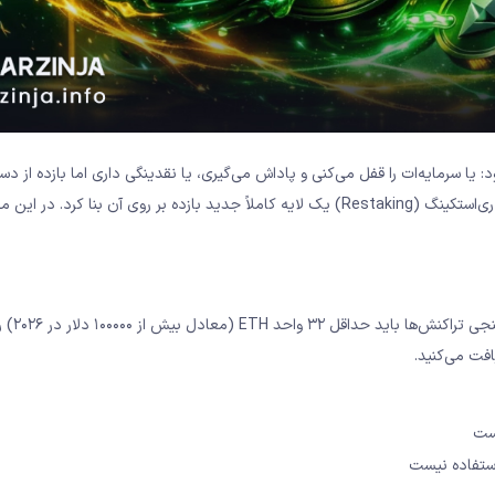
مله دو سر باخت بود: یا سرمایه‌ات را قفل می‌کنی و پاداش می‌گیری، یا نقدینگی داری اما بازده از 
می‌دهی. لیکوئید استکینگ (Liquid Staking) این معادله را به هم زد و ری‌استکینگ (Restaking) یک لایه کاملاً جدید بازده بر روی آن بنا 
(Proof of Stake) اتریوم، برای شرکت
یست