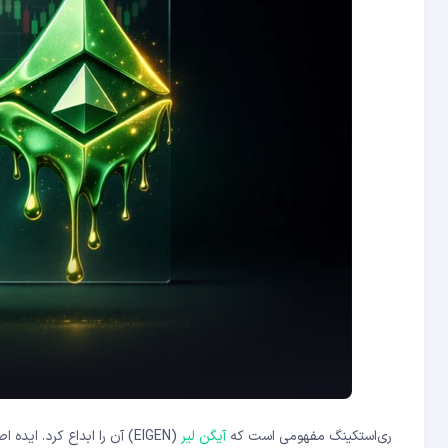
ری‌استکینگ مفهومی است که
آیگن لیر