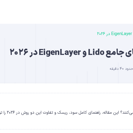
B
Eige در ۲۰۲۶
40 دقیقه
DO
لیکوئید استکینگ با Lido و ری‌استکینگ با EigenLayer چگونه ک