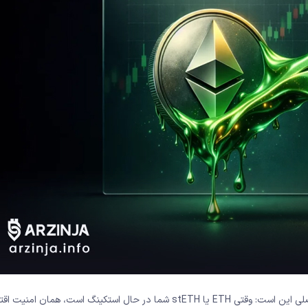
(EIGEN) آن را ابداع کرد. ایده اصلی این است: وقتی ETH یا stETH شما در حال استکینگ است، همان 