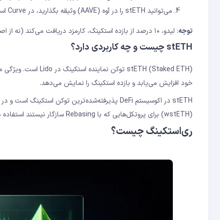
می‌توانید stETH را در آوه (AAVE) وثیقه بگذارید، در Curve استخر نقدینگی (Liquidity Pool) بسازید یا بفروشید
توجه
: لیدو، ۱۰ درصد از بازده استکینگ، کارمزد دریافت می‌کند (نه از اصل سرمایه).
stETH چیست و چه کاربردی دارد؟
خود افزایش می‌یابد و بازده استکینگ را نمایش می‌دهد.
(wstETH) برای پروتکل‌هایی که با Rebasing سازگار نیستند استفاده می‌شود.
ری‌استکینگ چیست؟