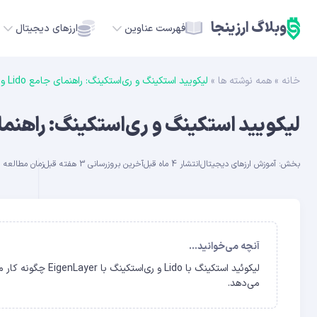
وبلاگ ارزینجا
فهرست عناوین
ارزهای دیجیتال
خانه
»
همه نوشته ها
»
لیکویید استکینگ و ری‌استکینگ: راهنمای جامع Lido و EigenLayer در ۲۰۲۶
TC
لیکویید استکینگ و ری‌استکینگ: راهنمای جامع Lido و nLayer
ETH
بخش:
آموزش ارزهای دیجیتال
انتشار 4 ماه قبل
آخرین بروزرسانی 3 هفته قبل
زمان مطالعه حدود 
USDT
SOL
GE
آنچه می‌خوانید...
ADA
می‌دهد.