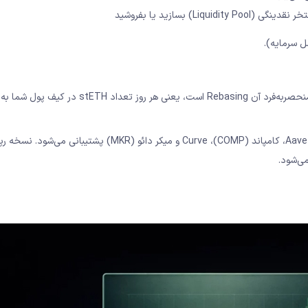
stETH (Staked ETH) توکن نماینده استکینگ در Lido است. ویژگی منحصربه‌فرد آن Rebasing است، یعنی هر روز ت
stETH در اکوسیستم DeFi پذیرفته‌شده‌ترین توکن استکینگ است و در Aave، کامپاند (COMP)، Curve و میکر دائو (MKR