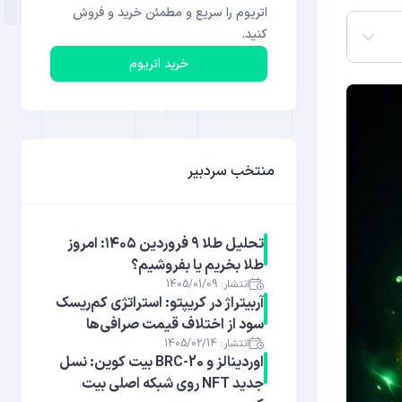
اتریوم را سریع و مطمئن خرید و فروش
کنید.
خرید اتریوم
منتخب سردبیر
تحلیل طلا ۹ فروردین ۱۴۰۵: امروز
طلا بخریم یا بفروشیم؟
انتشار: 1405/01/09
آربیتراژ در کریپتو: استراتژی کم‌ریسک
سود از اختلاف قیمت صرافی‌ها
انتشار: 1405/02/14
اوردینالز و BRC-20 بیت کوین: نسل
جدید NFT روی شبکه اصلی بیت