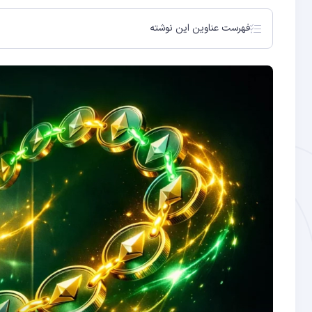
فهرست عناوین این نوشته
استکینگ سنتی چیست و چه محدودیتی دارد؟
لیکوئید استکینگ چیست؟
ری‌استکینگ چیست؟
AVS چیست؟
لیکوئید استکینگ روی سایر بلاکچین‌ها
مقایسه لیکوئید استکینگ و ری‌استکینگ
ریسک‌های لیکوئید استکینگ و ری‌استکینگ
بهترین پروتکل‌های لیکوئید استکینگ در ۲۰۲۶
آینده لیکوئید استکینگ در ۲۰۲۶
راهنمای گام‌به‌گام شروع لیکوئید استکینگ
توکن‌های حکمرانی پروتکل‌های لیکوئید استکینگ
مالیات و جنبه‌های حقوقی لیکوئید استکینگ
Lido Finance چگونه کار می‌کند؟
stETH چیست و چه کاربردی دارد؟
EigenLayer و مفهوم Restaking
ریسک De-peg
ریسک Slashing در ری‌استکینگ
ریسک Smart contract