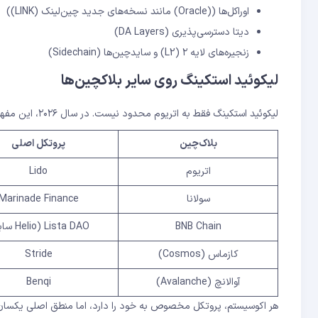
اوراکل‌ها ((Oracle) مانند نسخه‌های جدید چین‌لینک (LINK))
دیتا دسترسی‌پذیری (DA Layers)
زنجیره‌های لایه ۲ (L2) و سایدچین‌ها (Sidechain)
لیکوئید استکینگ روی سایر بلاکچین‌ها
لیکوئید استکینگ فقط به اتریوم محدود نیست. در سال ۲۰۲۶، این مفهوم به اکثر بلاکچین‌های PoS گسترش یافته:
بلاک‌چین
پروتکل اصلی
اتریوم
Lido
سولانا
Marinade Finance
BNB Chain
Lista DAO (Helio سابق)
کازماس (Cosmos)
Stride
آوالانچ (Avalanche)
Benqi
هر اکوسیستم، پروتکل مخصوص به خود را دارد، اما منطق اصلی یکسان است: قفل ETH/SOL/BNB، دریافت توکن نماینده