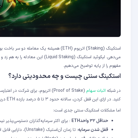
ریسک تمرکز در Lido
آپگرید Glamsterdam اتریوم
ETF اتریوم با استکینگ
Symbiotic: رقیب جدی EigenLayer
گام ۱: آماده‌سازی کیف پول
گام ۲: خرید ETH
گام ۳: استیک از طریق Lido
گام ۴: استفاده از stETH در DeFi (اختیاری)
استکینگ (Staking) اتریوم (ETH) همیشه یک معا
سوالات متداول
مفهوم را از پایه توضیح می‌دهیم.
استکینگ سنتی چیست و چه محدودیتی دارد؟
در شبکه
اثبات سهام
کنید. در ازای این قفل کردن، سالانه حدود ۳ تا ۵ درصد بازده ETH دریافت می‌کنید.
اما مشکلات استکینگ سنتی جدی است:
حداقل ۳۲ واحد
ETH
: برای اکثر سرمایه‌گذاران دسترسی‌پذیر ن
قفل شدن سرمایه
: تا زمان آن‌‌استیک (Unstake)، دارایی قابل استفاده نیست