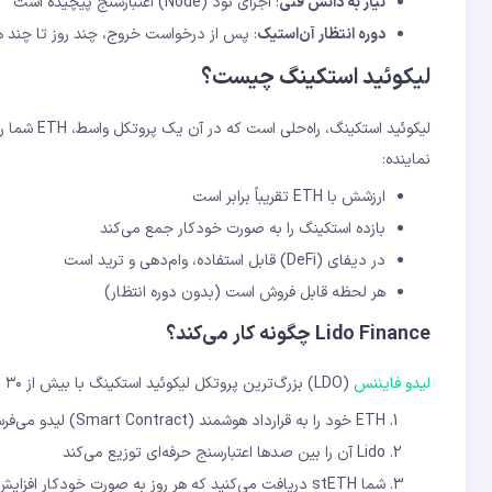
نیاز به دانش فنی
: اجرای نود (Node) اعتبارسنج پیچیده است
دوره انتظار آن‌استیک
: پس از درخواست خروج، چند روز تا چند هف
لیکوئید استکینگ چیست؟
نماینده:
ارزشش با ETH تقریباً برابر است
بازده استکینگ را به صورت خودکار جمع می‌کند
در دیفای (DeFi) قابل استفاده، وام‌دهی و ترید است
هر لحظه قابل فروش است (بدون دوره انتظار)
Lido Finance چگونه کار می‌کند؟
لیدو فایننس
(LDO) بزرگ‌ترین پروتکل لیکوئید استکینگ با بیش از ۳۰ میلیارد دلار ارزش کل قفل‌شده (TVL) است. فرآیند کار ساده است:
ETH خود را به قرارداد هوشمند (Smart Contract) لیدو می‌فرستید (حتی ۰.۰۱ واحد ETH)
Lido آن را بین صدها اعتبارسنج حرفه‌ای توزیع می‌کند
شما stETH دریافت می‌کنید که هر روز به صورت خودکار افزایش می‌یابد