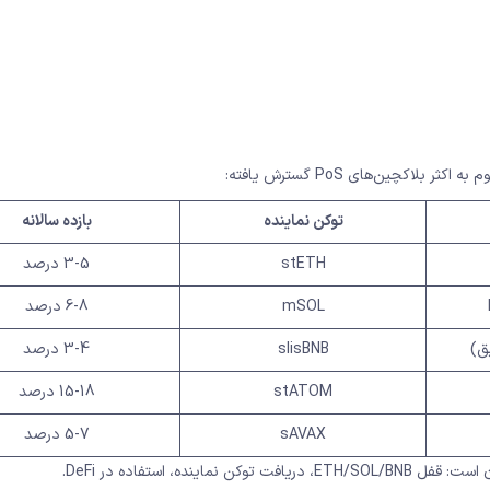
توکن نماینده
بازده سالانه
stETH
3-5 درصد
mSOL
6-8 درصد
slisBNB
3-4 درصد
stATOM
15-18 درصد
sAVAX
5-7 درصد
، استفاده در DeFi.