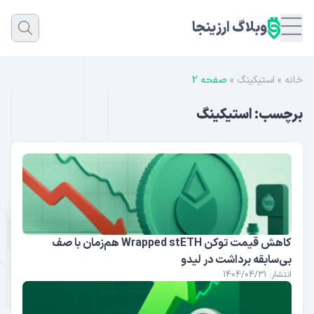
وبلاگ ارزینجا
خانه
»
استیکینگ
»
صفحه 2
برچسب:
استیکینگ
کاهش قیمت توکن Wrapped stETH هم‌زمان با صف
بی‌سابقه برداشت در لیدو
انتشار: 1404/04/31