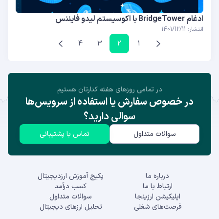
ادغام BridgeTower با اکوسیستم لیدو فایننس
انتشار: 1401/12/11
4
3
2
1
در تمامی روز‌های هفته کنارتان هستیم
در خصوص سفارش یا استفاده از سرویس‌ها
سوالی دارید؟
سوالات متداول
تماس با پشتیبانی
درباره ما
پکیج آموزش ارزدیجیتال
ارتباط با ما
کسب درآمد
اپلیکیشن ارزینجا
سوالات متداول
فرصت‌های شغلی
تحلیل ارزهای دیجیتال