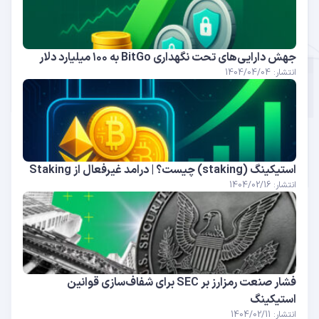
جهش دارایی‌های تحت نگهداری BitGo به ۱۰۰ میلیارد دلار
انتشار: 1404/04/04
استیکینگ (staking) چیست؟ | درامد غیرفعال از Staking
انتشار: 1404/02/16
فشار صنعت رمزارز بر SEC برای شفاف‌سازی قوانین
استیکینگ
انتشار: 1404/02/11