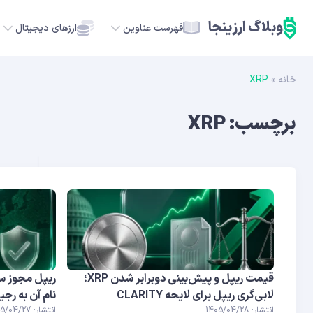
وبلاگ ارزینجا
فهرست عناوین
ارزهای دیجیتال
خانه
»
XRP
TC
برچسب:
XRP
ETH
USDT
SOL
GE
ADA
قیمت ریپل و پیش‌بینی دوبرابر شدن XRP؛
ریپل مجوز سر
لابی‌گری ریپل برای لایحه CLARITY
نام آن به رجیستری MiCA
انتشار: 1405/04/28
انتشار: 1405/04/27