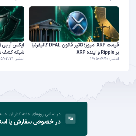
قیمت XRP امروز؛ تاثیر قانون DFAL کالیفرنیا
ایکس آر پی آ
بر Ripple و آینده XRP
شبکه کشف ش
انتشار: 1405/04/10
انتشار: 1405/03/31
در تمامی روز‌های هفته کنارتان هست
در خصوص سفارش یا استفا