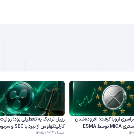
B
DO
اسری اروپا گرفت؛ افزوده‌شدن
ریپل نزدیک به تعطیلی بود؛ روایت
 توسط ESMA
گارلینگهاوس از نبرد با SEC و سرنوشت XRP
انتشار: 1405/04/22