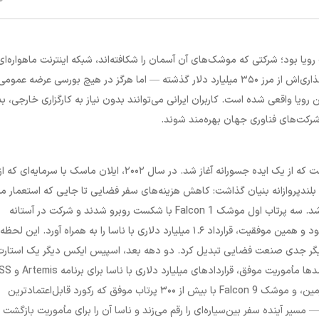
ویا بود؛ شرکتی که موشک‌های آن آسمان را شکافته‌اند، شبکه اینترنت ماهواره‌ای
Starlink آن دورافتاده‌ترین نقاط کره زمین را به هم متصل کرده، و ارزش‌گذاری‌اش از مرز ۳۵۰ میلیارد دلار گذشته — اما هرگز در هیچ بورسی عرضه عموم
 آن در صرافی ارزینجا، این رویا واقعی شده است. کاربران ایرانی می‌توانند بدون نیاز به کارگزاری خارجی،
 شرکت‌های فناوری جهان بهره‌مند شوند.
اسپیس ایکس (Space Exploration Technologies Corp.) داستانی است که از یک ایده جسورانه آغاز شد. در سال ۲۰۰۲، ایلان ماسک با سرمایه‌ای که ا
 به رشد است؟
را با یک هدف بلندپروازانه بنیان گذاشت: کاهش هزینه‌های سفر فضایی تا جایی که استعمار م
ممکن شود. در اوایل کار، اسپیس ایکس با شکست‌های متعددی مواجه شد. سه پرتاب اول موشک Falcon 1 با شکست روبرو شدند و شرکت در آستانه
ورشکستگی قرار گرفت. اما چهارمین پرتاب در سپتامبر ۲۰۰۸ موفقیت‌آمیز بود و همین موفقیت، قرارداد ۱.۶ میلیارد دلاری با ناسا را به همراه آورد. این لحظه
ازیگر جدی صنعت فضایی تبدیل کرد. دو دهه بعد، اسپیس ایکس دیگر یک استارت
شبکه اینترنت ماهواره‌ای Starlink با بیش از ۶,۰۰۰ ماهواره فعال در مدار زمین، و موشک Falcon 9 با بیش از ۳۰۰ پرتاب موفق که رکورد قابل‌اعتمادترین
S — بزرگ‌ترین موشک تاریخ — مسیر آینده سفر بین‌سیاره‌ای را رقم می‌زند و ناسا آن را برای مأموریت بازگشت