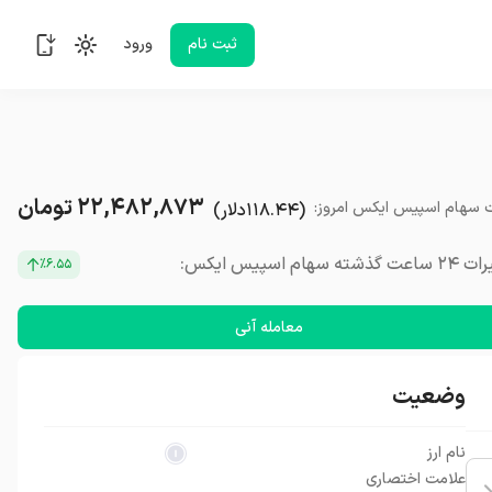
ثبت نام
ورود
۲۲,۴۸۲,۸۷۳
تومان
سهام اسپیس ایکس
امروز
:
(
۱۱۸.۴۴
دلار
)
شته سهام اسپیس ایکس:
٪۶.۵۵
معامله آنی
وضعیت
نام ارز
علامت اختصاری