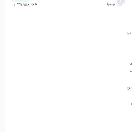
انویدیا
۳۹,۹۵۶,۲۶۴
IRT
 عمدتاً از دو
ی
ک
ین