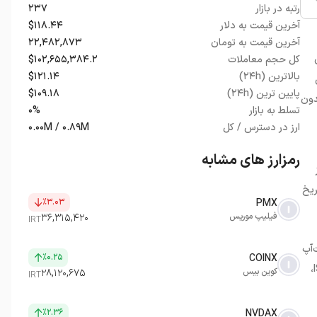
رتبه در بازار
۲۳۷
آخرین قیمت به دلار
$۱۱۸.۴۴
آخرین قیمت به تومان
۲۲,۴۸۲,۸۷۳
کل حجم معاملات
$۱۰۲,۶۵۵,۳۸۴.۲
بالاترین (۲۴h)
$۱۲۱.۱۴
ی
پایین ترین (۲۴h)
$۱۰۹.۱۸
 بدون
تسلط به بازار
۰%
ارز در دسترس / کل
۰.۰۰M / ۰.۸۹M
رمزارز های مشابه
ز
ریخ
٪۳.۰۳
PMX
فیلیپ موریس
۳۶,۳۱۵,۴۲۰
IRT
‌آپ
٪۰.۲۵
COINX
نیست. این شرکت به بزرگ‌ترین پرتاب‌دهنده تجاری جهان تبدیل شده؛ صدها مأموریت موفق، قراردادهای میلیارد دلاری با ناسا برای برنامه Artemis و ISS،
کوین بیس
۲۸,۱۲۰,۶۷۵
IRT
٪۲.۳۶
NVDAX