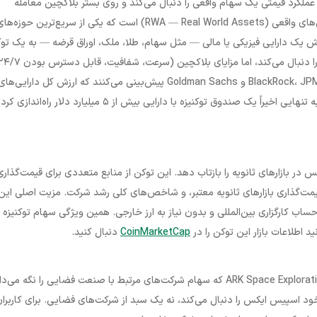
یتال است که ارزش و عملکرد قیمتی یک سهام واقعی را دنبال می‌کند و روی بستر بلاکچین معامله
می‌شود. این مفهوم بخشی از یک روند بزرگ‌تر به نام توکنیزاسیون دارایی‌های واقعی (RWA — Real World Assets) است که یکی از سریع‌ترین حوزه‌
زش یک دارایی فیزیکی یا مالی — مثل سهام، طلا، ملک، اوراق قرضه — به یک تو
به همراه دارد. گزارش‌های تحلیلی بزرگ‌ترین بانک‌های جهان مثل BlackRock، JPMorgan و Goldman Sachs پیش‌بینی می‌کنند که ارزش کل دارایی‌ها
توکنیزه‌شده تا پایان این دهه به چند ده تریلیون دلار برسد. BlackRock به تنهایی اخیراً یک صندوق توکنیزه با دارایی بیش از ۵ میلیارد دلار راه‌اندازی
 ایکس در بازارهای ثانویه را بازتاب دهد. این توکن از منابع متعددی برای قیمت‌گذاری
مت‌گذاری بازارهای ثانویه معتبر، و شاخص‌های کلی رشد شرکت. مزیت اصلی این
ب کارگزاری بین‌المللی و بدون نیاز به ارز خارجی. همین ویژگی سهام توکنیزه را
د اطلاعات بازار این توکن را در
CoinMarketCap
دنبال کنید.
برخی از سرمایه‌گذاران اسپیس ایکس از طریق ETFهایی مثل ARK Space Exploration (ARKX) که سهام شرکت‌های مرتبط با صنعت فضایی را نگه می
تقیم می‌کنند. اما SPCXB مستقیماً عملکرد خود اسپیس ایکس را دنبال می‌کند، نه یک سبد از شرکت‌های فضایی. برای کاربرا