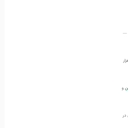
 —
چند صد هزار
ن
و
ارایی در