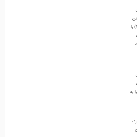
های
کن
دیجیتال قابل معامله روی بلاکچین. این توکن همان ارزش دارایی اصلی را دنبال می‌کند، اما مزایای بلاکچین (سرعت، شفافیت، قابل دسترس بودن ۲۴/۷) را
ی
 کرده
 به
‌دارد،
ن