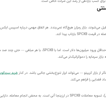
 می‌شوند، بازار رمزارز هیچ‌گاه نمی‌بندد. هر اتفاق مهمی درباره اسپیس ایکس
برای ورود به سرمایه‌گذاری در اسپیس ایکس از طریق بازارهای خصوصی، حداقل ورود میلیون‌ها دلار است. اما با SPCXB، با هر مبلغی — حتی 
ار سرمایه را دموکراتیک‌تر می‌کند.
خرید بیت‌کوی
در مقابل T+2 روزه سیستم‌های سنتی (یعنی دو روز کاری تا تسویه نهایی)، تسویه معاملات SPCXB در ارزینجا آنی است. به محض انجام معامله، د