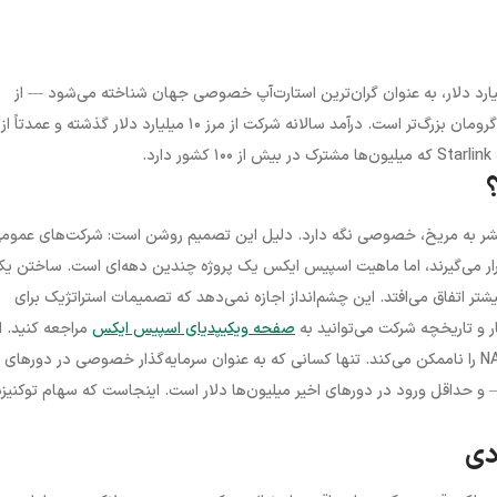
ن دور تأمین مالی (۲۰۲۴)، اسپیس ایکس با ارزش‌گذاری ۳۵۰ میلیارد دلار، به عنوان گران‌ترین استارت‌آپ خصوصی جهان شناخته می‌شود — از
بسیاری از شرکت‌های عمومی بزرگ مثل بوئینگ، لاکهیدمارتین و نورتروپ گرومان بزرگ‌تر است. درآمد سالانه شرکت از مرز ۱۰ میلیارد دلار گذشته و
.
 بشر به مریخ، خصوصی نگه دارد. دلیل این تصمیم روشن است: شرکت‌های عموم
قرار می‌گیرند، اما ماهیت اسپیس ایکس یک پروژه چندین دهه‌ای است. ساختن ی
ر اتفاق می‌افتد. این چشم‌انداز اجازه نمی‌دهد که تصمیمات استراتژیک برای
ر و تاریخچه شرکت می‌توانید به
صفحه ویکیپدیای اسپیس ایکس
مراجعه کنید. ا
تصمیم دسترسی مستقیم از طریق بورس‌های سنتی مثل NYSE یا NASDAQ را ناممکن می‌کند. تنها کسانی که به عنوان سرمایه‌گذار خصوصی در دورهای
و حداقل ورود در دورهای اخیر میلیون‌ها دلار است. اینجاست که سهام توکنیزه
دی