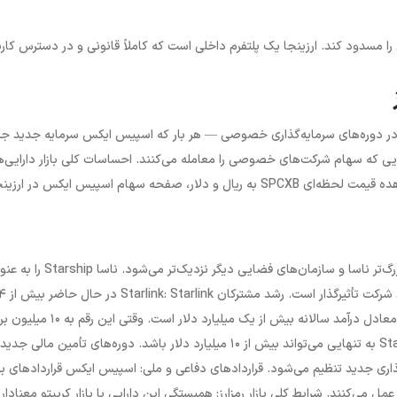
مسدود کند. ارزینجا یک پلتفرم داخلی است که کاملاً قانونی و در دسترس کارب
گذاری شرکت در دوره‌های سرمایه‌گذاری خصوصی — هر بار که اسپیس ایکس سرمایه جدید 
رهایی که سهام شرکت‌های خصوصی را معامله می‌کنند. احساسات کلی بازار دارایی‌
دیجیتال — همبستگی این توکن با بازار کریپتو نیز واقعی است. برای مشاهده قیمت لحظه‌ای SPCXB به ریال و دلار، صفحه سهام اسپیس ایکس در ارز
پرتاب‌های بزرگ Starship: هر آزمایش موفق این موشک به قراردادهای بزرگ‌تر ناسا و سازمان‌های فضایی دیگر نزدیک‌تر می
وسیله فرود مأموریت Artemis III انتخاب کرده که مستقیماً بر ارزش‌گذاری شرکت تأثیرگذار است. رشد مشترکان Starlink
میلیون مشترک فعال در بیش از ۱۰۰ کشور دارد. هر میلیون مشترک جدید معادل درآمد سالانه بیش از یک میلیارد دلار 
— که برخی پیش‌بینی می‌کنند تا ۲۰۲۶ اتفاق بیفتد — درآمد سالانه Starlink به تنهایی می‌تواند بیش از ۱۰ میلیارد دلار باشد. دوره‌های تأمین مال
اری جدید تنظیم می‌شود. قراردادهای دفاعی و ملی: اسپیس ایکس قراردادهای بز
مل می‌کنند. شرایط کلی بازار رمزارز: همبستگی این دارایی با بازار کریپتو معنادار