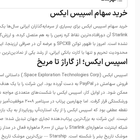
خرید سهام اسپیس ایکس
•
خرید سهام اسپیس ایکس
•
اسپیس ایکس؛ از گاراژ تا مریخ
•
چرا اسپیس ایکس در بورس عرضه نمی‌شود؟
خرید سهام اسپیس ایکس برای بسیاری از سرمایه‌گذاران ایرانی سال‌ها یک ر
•
سهام توکنیزه چیست؟ آشنایی با مفهوم بنیادی
•
توکن SPCXB چیست و چگونه کار می‌کند؟
نشده است. امروز با ظهور توکن SPCXB و عرضه
•
مزایای کلیدی SPCXB در مقایسه با سهام سنتی
محدودیت تحریم و تنها با کارت بانکی ایرانی، از رشد یکی از نمادین‌ترین
•
قیمت سهام اسپیس ایکس (SPCXB) امروز
اسپیس ایکس؛ از گاراژ تا مریخ
•
مقایسه سهام توکنیزه اسپیس ایکس با سایر گزینه‌ها
•
آموزش گام‌به‌گام خرید سهام اسپیس ایکس در ارزینجا
•
تحلیل بنیادی اسپیس ایکس: چرا ارزش‌گذاری همچنان رو
فروش سهامش در PayPal به دست آورده بود، این شرکت 
•
ریسک‌های سرمایه‌گذاری در SPCXB و مدیریت آن
•
نگهداری امن SPCXB پس از خرید
•
آینده اسپیس ایکس: چشم‌انداز بلندمدت
•
خرید سهام اسپیس ایکس در ارزینجا
نقطه عطفی بود که اسپیس ایکس را از یک استارت‌آپ رویاپرداز به یک ب
موشک تاریخ بشر را شکسته است. tarship