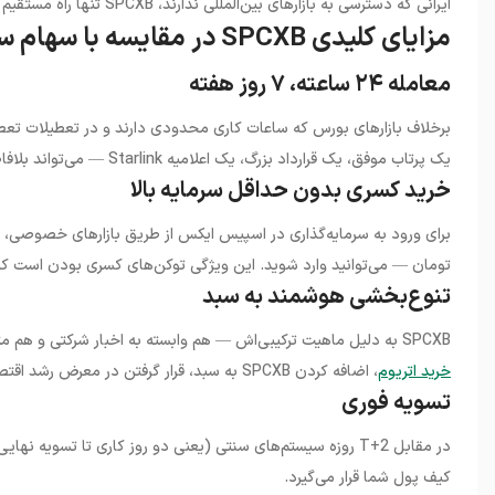
ایرانی که دسترسی به بازارهای بین‌المللی ندارند، SPCXB تنها راه مستقیم برای کسب بازدهی از رشد این شرکت خاص است.
مزایای کلیدی SPCXB در مقایسه با سهام سنتی
معامله ۲۴ ساعته، ۷ روز هفته
برخلاف بازارهای بورس که ساعات کاری محدودی دارند و در تعطیلات تعطیل
یک پرتاب موفق، یک قرارداد بزرگ، یک اعلامیه Starlink — می‌تواند بلافاصله در قیمت SPCXB بازتاب پیدا کند.
خرید کسری بدون حداقل سرمایه بالا
تومان — می‌توانید وارد شوید. این ویژگی توکن‌های کسری بودن است که باز
تنوع‌بخشی هوشمند به سبد
SPCXB به دلیل ماهیت ترکیبی‌اش — هم وابسته به اخبار شرکتی و هم متأثر از بازار کریپتو — می‌تواند ابزار تنوع‌بخشی جالبی باشد. در کنار
خرید اتریوم
، اضافه کردن SPCXB به سبد، قرار گرفتن در معرض رشد اقتصاد فضایی را فراهم می‌کند.
تسویه فوری
کیف پول شما قرار می‌گیرد.