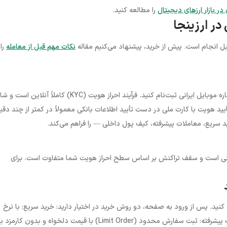
در بازار ارزهای دیجیتال
را مطالعه کنید.
ر ارزینجا
نکات مهم قبل از معامله
را
وارد وب‌سایت arzinja.info شوید و روی دکمه ثبت‌نام کلیک کنید. با شماره موبایل ایرانی ثبت‌نام کنید. فرآیند احراز هویت (KYC) کاملاً 
د هویت با کارت ملی در دست تأیید اطلاعات بانکی معمولاً در کمتر از چند دقی
د سریع، معاملات پیشرفته، کیف پول داخلی — را فراهم می‌کند.
ز آنی است و سقف تراکنش بر اساس سطح احراز هویت شما متفاوت است. برای
ام اسپیس ایکس» را تایپ کنید. پس از ورود به صفحه، دو روش خرید در اختیار دارید: خرید سریع: با نرخ
لحظه‌ای بازار، مناسب برای کسانی که می‌خواهند فوراً وارد شوند. معاملات پیشرفته: ثبت سفارش محدود (Limit Order) با قیمت دلخواه و بدون 