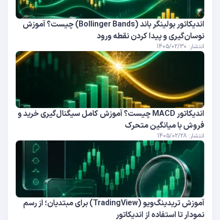
اندیکاتور بولینگر باند (Bollinger Bands) چیست؟ آموزش
نوسان‌گیری و پیدا کردن نقطه ورود
انتشار: 1405/02/30
اندیکاتور MACD چیست؟ آموزش کامل سیگنال‌گیری خرید و
فروش با میانگین متحرک
انتشار: 1405/02/28
آموزش تریدینگ‌ویو (TradingView) برای مبتدیان؛ از رسم
نمودار تا استفاده از اندیکاتور