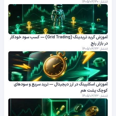
انتشار: 1405/03/30
آموزش گرید تریدینگ (Grid Trading) — کسب سود خودکار
در بازار رنج
انتشار: 1405/03/23
آموزش اسکلپینگ در ارز دیجیتال — ترید سریع و سودهای
کوچک پشت هم
انتشار: 1405/03/23