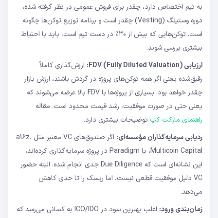
به تیم اختصاص دارد، چقدر برای فروش عمومی در نظر گرفته شده،
دوره وستینگ (Vesting) چقدر است و برنامه توزیع توکن‌ها چگونه
است. توکن‌هایی که بیش از ۳۰٪ در دست تیم است، باید با احتیاط
بیشتری بررسی شوند.
ارزیابی FDV (Fully Diluted Valuation):
ارزش‌گذاری کاملاً
رقیق‌شده یعنی اگر همه توکن‌های پروژه در گردش باشند، ارزش بازار
چقدر خواهد بود. بسیاری از پروژه‌ها با FDV بالا عرضه می‌شوند که
یعنی حتی در صورت موفقیت، رشد قیمت محدود است. مقاله
راهنمای مارکت کپ
توضیحات بیشتری دارد.
ردیابی سرمایه‌گذاران مؤسسه‌ای:
اگر صندوق‌های VC معتبر مثل a16z،
Multicoin Capital، یا Paradigm در پروژه سرمایه‌گذاری کرده‌اند،
این نشانه‌ای است که Due Diligence جدی انجام شده. البته حضور
VC دلیل موفقیت قطعی نیست، اما ریسک را تا حدی کاهش
می‌دهد.
زمان‌بندی ورود:
اغلب بهترین سود در ICO/IDO به کسانی می‌رسد که