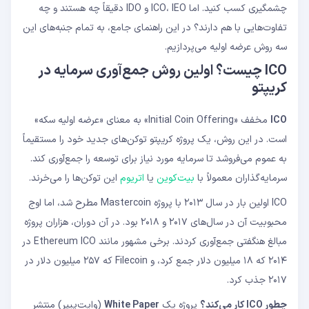
چشمگیری کسب کنید. اما ICO، IEO و IDO دقیقاً چه هستند و چه
تفاوت‌هایی با هم دارند؟ در این راهنمای جامع، به تمام جنبه‌های این
سه روش عرضه اولیه می‌پردازیم.
ICO چیست؟ اولین روش جمع‌آوری سرمایه در
کریپتو
ICO
مخفف «Initial Coin Offering» به معنای «عرضه اولیه سکه»
است. در این روش، یک پروژه کریپتو توکن‌های جدید خود را مستقیماً
به عموم می‌فروشد تا سرمایه مورد نیاز برای توسعه را جمع‌آوری کند.
سرمایه‌گذاران معمولاً با
بیت‌کوین
یا
اتریوم
این توکن‌ها را می‌خرند.
ICO اولین بار در سال ۲۰۱۳ با پروژه Mastercoin مطرح شد، اما اوج
محبوبیت آن در سال‌های ۲۰۱۷ و ۲۰۱۸ بود. در آن دوران، هزاران پروژه
مبالغ هنگفتی جمع‌آوری کردند. برخی مشهور مانند Ethereum ICO در
۲۰۱۴ که ۱۸ میلیون دلار جمع کرد، و Filecoin که ۲۵۷ میلیون دلار در
۲۰۱۷ جذب کرد.
چطور ICO کار می‌کند؟
پروژه یک
White Paper
(وایت‌پیپر) منتشر