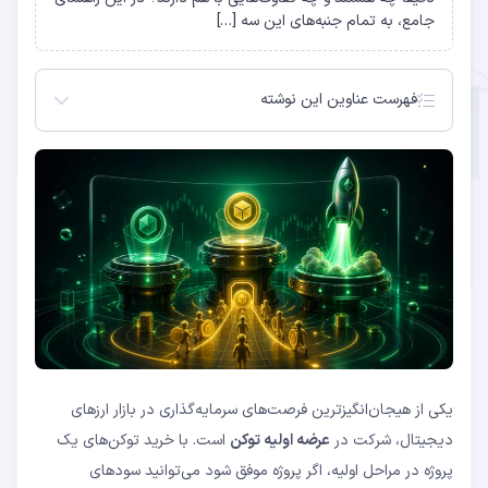
جامع، به تمام جنبه‌های این سه […]
فهرست عناوین این نوشته
ICO چیست؟ اولین روش جمع‌آوری سرمایه در کریپتو
IEO چیست؟ عرضه اولیه در صرافی‌های متمرکز
IDO چیست؟ عرضه اولیه غیرمتمرکز
مقایسه جامع ICO، IEO و IDO
نحوه شرکت در عرضه اولیه رمزارز
ریسک‌ها و راهنمای بررسی پروژه‌ها قبل از سرمایه‌گذاری
تنظیم‌گری و وضعیت قانونی ICO، IEO و IDO
نتیجه‌گیری
نکات کلیدی برای سرمایه‌گذاری موفق در عرضه اولیه
سوالات متداول
ICO چیست؟
تفاوت IEO با ICO چیست؟
یکی از هیجان‌انگیزترین فرصت‌های سرمایه‌گذاری در بازار ارزهای
IDO چطور با IEO فرق دارد؟
آیا سرمایه‌گذاری در ICO امن است؟
دیجیتال، شرکت در
عرضه اولیه توکن
است. با خرید توکن‌های یک
پروژه در مراحل اولیه، اگر پروژه موفق شود می‌توانید سودهای