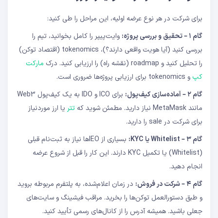
برای شرکت در هر نوع عرضه اولیه، این مراحل را طی کنید:
گام ۱ – تحقیق و بررسی پروژه:
وایت‌پیپر را کامل بخوانید، تیم را
بررسی کنید (آیا هویت واقعی دارند؟)، tokenomics (اقتصاد توکن)
را تحلیل کنید و roadmap (نقشه راه) را ارزیابی کنید. درک
مارکت
کپ
و tokenomics برای ارزیابی پروژه‌ها ضروری است.
گام ۲ – آماده‌سازی کیف‌پول:
برای ICO و IDO به یک کیف‌پول Web3
مانند MetaMask نیاز دارید. مطمئن شوید که
تتر
یا ارز موردنیاز
برای شرکت در sale را دارید.
گام ۳ – Whitelist یا KYC:
بسیاری از IEOها نیاز به ثبت‌نام قبلی
(Whitelist) یا تکمیل KYC دارند. این کار را قبل از شروع عرضه
انجام دهید.
گام ۴ – شرکت در فروش:
در زمان اعلام‌شده، به پلتفرم مربوطه بروید
و طبق دستورالعمل توکن‌ها را بخرید. مراقب فیشینگ و سایت‌های
جعلی باشید. همیشه آدرس را از کانال‌های رسمی تأیید کنید.