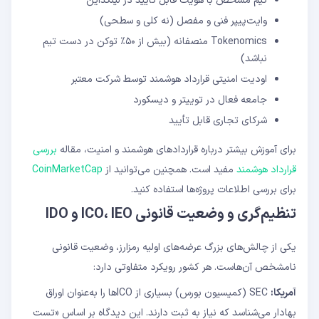
تیم مشخص با هویت قابل تأیید در لینکداین
وایت‌پیپر فنی و مفصل (نه کلی و سطحی)
Tokenomics منصفانه (بیش از ۵۰٪ توکن در دست تیم
نباشد)
اودیت امنیتی قرارداد هوشمند توسط شرکت معتبر
جامعه فعال در توییتر و دیسکورد
شرکای تجاری قابل تأیید
برای آموزش بیشتر درباره قراردادهای هوشمند و امنیت، مقاله
بررسی
قرارداد هوشمند
مفید است. همچنین می‌توانید از
CoinMarketCap
برای بررسی اطلاعات پروژه‌ها استفاده کنید.
تنظیم‌گری و وضعیت قانونی ICO، IEO و IDO
یکی از چالش‌های بزرگ عرضه‌های اولیه رمزارز، وضعیت قانونی
نامشخص آن‌هاست. هر کشور رویکرد متفاوتی دارد:
آمریکا:
SEC (کمیسیون بورس) بسیاری از ICOها را به‌عنوان اوراق
بهادار می‌شناسد که نیاز به ثبت دارند. این دیدگاه بر اساس «تست