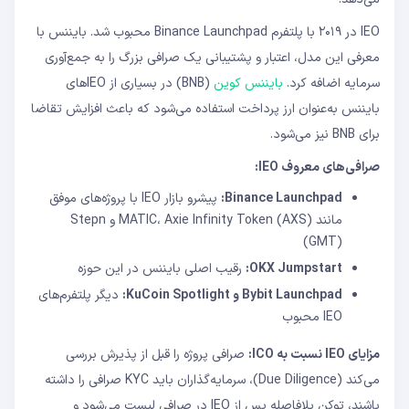
IEO در ۲۰۱۹ با پلتفرم Binance Launchpad محبوب شد. بایننس با
معرفی این مدل، اعتبار و پشتیبانی یک صرافی بزرگ را به جمع‌آوری
سرمایه اضافه کرد.
بایننس کوین
(BNB) در بسیاری از IEOهای
بایننس به‌عنوان ارز پرداخت استفاده می‌شود که باعث افزایش تقاضا
برای BNB نیز می‌شود.
صرافی‌های معروف IEO:
Binance Launchpad:
پیشرو بازار IEO با پروژه‌های موفق
مانند MATIC، Axie Infinity Token (AXS) و Stepn
(GMT)
OKX Jumpstart:
رقیب اصلی بایننس در این حوزه
Bybit Launchpad و KuCoin Spotlight:
دیگر پلتفرم‌های
IEO محبوب
مزایای IEO نسبت به ICO:
صرافی پروژه را قبل از پذیرش بررسی
می‌کند (Due Diligence)، سرمایه‌گذاران باید KYC صرافی را داشته
باشند، توکن بلافاصله پس از IEO در صرافی لیست می‌شود و