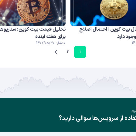
ل بیت کوین | احتمال اصلاح
تحلیل قیمت بیت کوین: سناریوها
جود دارد
برای هفته آینده
انتشار: 1402/08/30
2
1
یم
ده از سرویس‌ها سوالی دارید؟