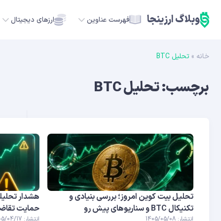
وبلاگ ارزینجا
فهرست عناوین
ارزهای دیجیتال
خانه
»
تحلیل BTC
TC
برچسب:
تحلیل BTC
ETH
USDT
SOL
GE
ADA
تحلیل بیت کوین امروز؛ بررسی بنیادی و
هشدار تحلیلگ
تکنیکال BTC و سناریوهای پیش رو
حمایت تقاضای
انتشار: 1405/05/08
انتشار: 1405/04/17