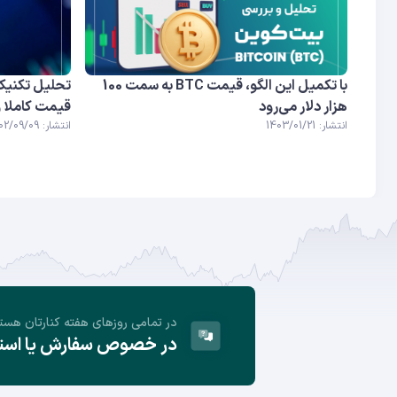
با تکمیل این الگو، قیمت BTC به سمت 100
تحلیل تکنیکا
هزار دلار می‌رود
قیمت کاملا و
انتشار: 1403/01/21
انتشار: 1402/09/09
در تمامی روز‌های هفته کنارتان هست
در خصوص سفارش یا استفا