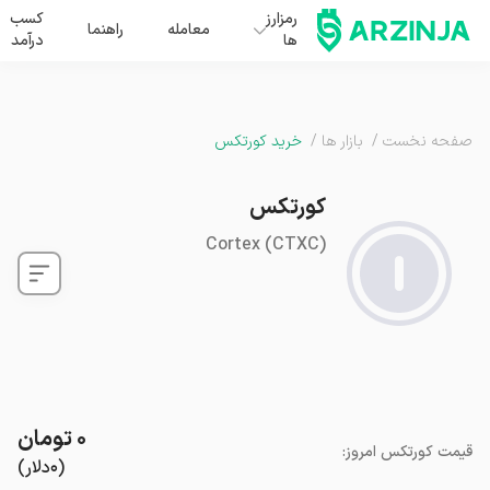
رمزارز
کسب
معامله
راهنما
ها
درآمد
صفحه نخست
/
بازار ها
/
خرید کورتکس
کورتکس
Cortex
(
CTXC
)
۰
تومان
قیمت
کورتکس
امروز
:
(
۰
دلار
)