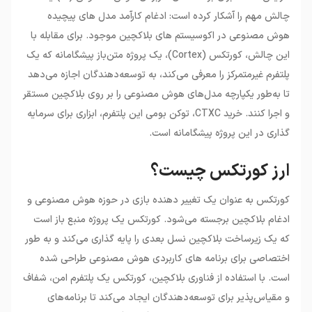
•
ارزدیجیتال CTXC چیست؟
چالش مهم را آشکار کرده است: ادغام کارآمد مدل های پیچیده
•
ارزدیجیتال کورتکس چه مزایایی دارد؟
هوش مصنوعی در اکوسیستم های بلاکچین موجود. برای مقابله با
•
کورتکس چگونه کار می‌کند؟
این چالش، کورتکس (Cortex)، یک پروژه متن‌باز پیشگامانه که یک
•
بنیانگذاران کورتکس
پلتفرم غیرمتمرکز را معرفی می‌کند، به توسعه‌دهندگان اجازه می‌دهد
•
چشم انداز کورتکس
•
عوامل تاثیرگذار بر قیمت کورتکس
تا به‌طور یکپارچه مدل‌های هوش مصنوعی را بر روی بلاکچین مستقر
•
از کجا ارز کورتکس را خریداری کنم؟
و اجرا کنند. خرید CTXC، توکن بومی این پلتفرم، ابزاری برای سرمایه
گذاری در این پروژه پیشگامانه است.
ارز کورتکس چیست؟
کورتکس به عنوان یک تغییر دهنده بازی در حوزه هوش مصنوعی و
ادغام بلاکچین برجسته می‌شود. کورتکس یک پروژه منبع باز است
که یک زیرساخت بلاکچین نسل بعدی را پایه گذاری می‌کند و به طور
اختصاصی برای برنامه های کاربردی هوش مصنوعی طراحی شده
است. با استفاده از فناوری بلاکچین، کورتکس یک پلتفرم امن، شفاف
و مقیاس‌پذیر برای توسعه‌دهندگان ایجاد می‌کند تا برنامه‌های