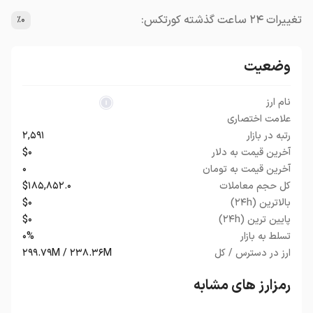
تغییرات ۲۴ ساعت گذشته کورتکس:
٪۰
وضعیت
نام ارز
علامت اختصاری
رتبه در بازار
۲,۵۹۱
آخرین قیمت به دلار
$۰
آخرین قیمت به تومان
۰
کل حجم معاملات
$۱۸۵,۸۵۲.۰
بالاترین (۲۴h)
$۰
پایین ترین (۲۴h)
$۰
تسلط به بازار
۰%
ارز در دسترس / کل
۲۹۹.۷۹M / ۲۳۸.۳۶M
رمزارز های مشابه