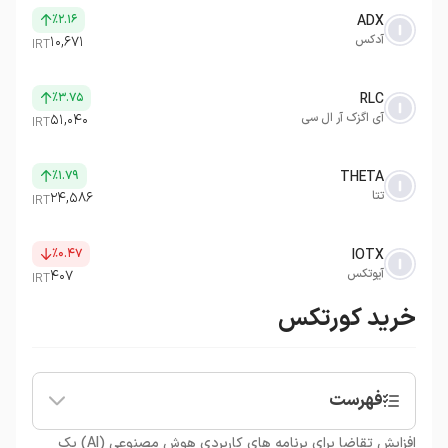
٪۲.۱۶
ADX
آدکس
۱۰,۶۷۱
IRT
٪۳.۷۵
RLC
آی اگزک آر ال سی
۵۱,۰۴۰
IRT
٪۱.۷۹
THETA
تتا
۲۴,۵۸۶
IRT
٪۰.۴۷
IOTX
آیوتکس
۴۰۷
IRT
خرید کورتکس
فهرست
•
ارز کورتکس چیست؟
افزایش تقاضا برای برنامه های کاربردی هوش مصنوعی (AI) یک