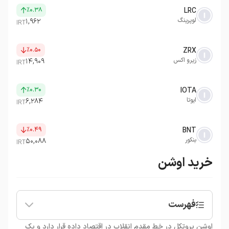
٪۰.۳۸
LRC
لوپرینگ
۱,۹۶۲
IRT
٪۰.۵۰
ZRX
زیرو اکس
۱۴,۹۰۹
IRT
٪۰.۳۰
IOTA
ایوتا
۶,۲۸۴
IRT
٪۰.۴۹
BNT
بنکور
۵۰,۰۸۸
IRT
خرید اوشن
فهرست
•
اوشن پروتکل چیست؟
اوشن پروتکل در خط مقدم انقلاب در اقتصاد داده قرار دارد و یک