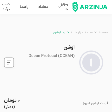
رمزارز
کسب
معامله
راهنما
ها
درآمد
صفحه نخست
/
بازار ها
/
خرید اوشن
اوشن
Ocean Protocol
(
OCEAN
)
۰
تومان
قیمت
اوشن
امروز
:
(
۰
دلار
)