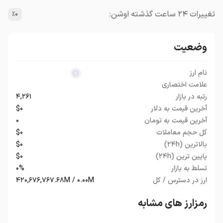
تغییرات ۲۴ ساعت گذشته اوشن:
٪۰
وضعیت
نام ارز
علامت اختصاری
رتبه در بازار
۴,۲۶۱
آخرین قیمت به دلار
$۰
آخرین قیمت به تومان
۰
کل حجم معاملات
$۰
بالاترین (۲۴h)
$۰
پایین ترین (۲۴h)
$۰
تسلط به بازار
۰%
ارز در دسترس / کل
۴۲۰,۶۷۶,۷۶۷.۶۸M / ۰.۰۰M
رمزارز های مشابه