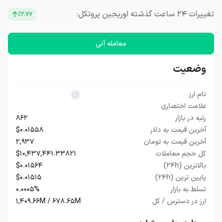
تغییرات ۲۴ ساعت گذشته اوریجین پروتکل:
٪۲.۷۷
معامله آنی
وضعیت
نام ارز
علامت اختصاری
رتبه در بازار
۸۶۲
آخرین قیمت به دلار
$۰.۰۱۵۵۸
آخرین قیمت به تومان
۲,۹۳۷
کل حجم معاملات
$۱۰,۴۳۷,۴۴۱.۳۳۸۲۱
بالاترین (۲۴h)
$۰.۰۱۵۶۴
پایین ترین (۲۴h)
$۰.۰۱۵۱۵
تسلط به بازار
۰.۰۰۰۵%
ارز در دسترس / کل
۱,۴۰۹.۶۶M / ۶۷۸.۶۵M