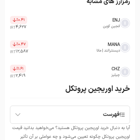
رمزارز های مشابه
٪۰.۴۱
ENJ
انجین کوین
۴,۶۲۷
IRT
٪۰.۴۷
MANA
دیسنترالند | مانا
۱۲,۵۸۷
IRT
٪۱.۶۱
CHZ
چیلیز
۲,۴۱۹
IRT
خرید اوریجین پروتکل
فهرست
•
اوریجین پروتکل چیست؟
آیا به دنبال خرید اوریجین پروتکل هستید؟ می‌خواهید بدانید قیمت
•
ارز دیجیتال اوریجین پروتکل (OGN) چیست؟
اوریجین پروتکل چگونه تعیین می‌شود و چه عواملی بر آن تأثیر