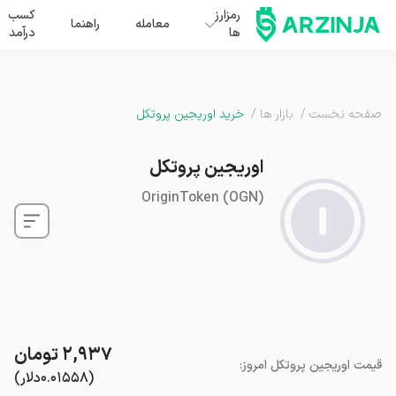
رمزارز
کسب
معامله
راهنما
ها
درآمد
صفحه نخست
/
بازار ها
/
خرید اوریجین پروتکل
اوریجین پروتکل
OriginToken
(
OGN
)
۲,۹۳۷
تومان
قیمت
اوریجین پروتکل
امروز
:
(
۰.۰۱۵۵۸
دلار
)