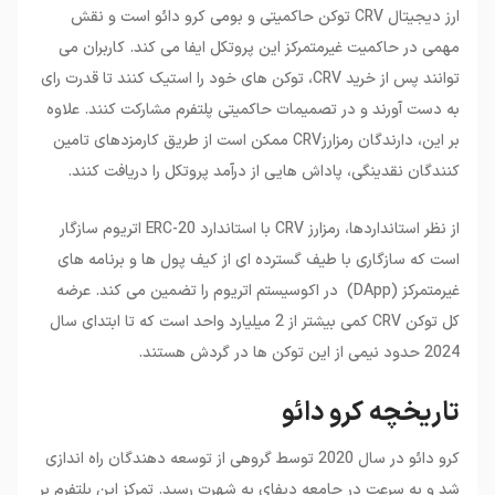
ارز دیجیتال CRV توکن حاکمیتی و بومی کرو دائو است و نقش
مهمی در حاکمیت غیرمتمرکز این پروتکل ایفا می کند. کاربران می
توانند پس از خرید CRV، توکن های خود را استیک کنند تا قدرت رای
به دست آورند و در تصمیمات حاکمیتی پلتفرم مشارکت کنند. علاوه
بر این، دارندگان رمزارزCRV ممکن است از طریق کارمزدهای تامین
کنندگان نقدینگی، پاداش هایی از درآمد پروتکل را دریافت کنند.
از نظر استانداردها، رمزارز CRV با استاندارد ERC-20 اتریوم سازگار
است که سازگاری با طیف گسترده ای از کیف پول ها و برنامه های
غیرمتمرکز (DApp) در اکوسیستم اتریوم را تضمین می کند. عرضه
کل توکن CRV کمی بیشتر از 2 میلیارد واحد است که تا ابتدای سال
2024 حدود نیمی از این توکن ها در گردش هستند.
تاریخچه کرو دائو
کرو دائو در سال 2020 توسط گروهی از توسعه دهندگان راه اندازی
شد و به سرعت در جامعه دیفای به شهرت رسید. تمرکز این پلتفرم بر