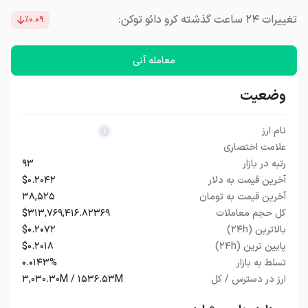
تغییرات ۲۴ ساعت گذشته کرو دائو توکن:
٪۰.۰۹
معامله آنی
وضعیت
نام ارز
علامت اختصاری
رتبه در بازار
۹۳
آخرین قیمت به دلار
$۰.۲۰۴۲
آخرین قیمت به تومان
۳۸,۵۲۵
کل حجم معاملات
$۳۱۳,۷۶۹,۴۱۶.۸۲۳۶۹
بالاترین (۲۴h)
$۰.۲۰۷۲
پایین ترین (۲۴h)
$۰.۲۰۱۸
تسلط به بازار
۰.۰۱۴۳%
ارز در دسترس / کل
۳,۰۳۰.۳۰M / ۱۵۳۶.۵۳M