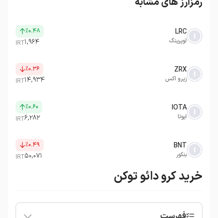
رمزارز های مشابه
٪۰.۴۸
LRC
لوپرینگ
۱,۹۶۴
IRT
٪۰.۳۶
ZRX
زیرو اکس
۱۴,۹۳۴
IRT
٪۰.۶۰
IOTA
ایوتا
۶,۲۸۲
IRT
٪۰.۴۹
BNT
بنکور
۵۰,۰۷۱
IRT
خرید کرو دائو توکن
فهرست