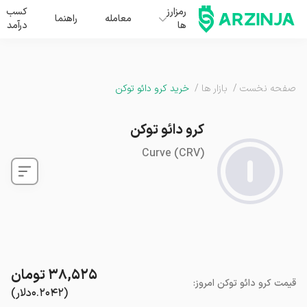
رمزارز
کسب
معامله
راهنما
ها
درآمد
صفحه نخست
/
بازار ها
/
خرید کرو دائو توکن
کرو دائو توکن
Curve
(
CRV
)
۳۸,۵۲۵
تومان
قیمت
کرو دائو توکن
امروز
:
(
۰.۲۰۴۲
دلار
)