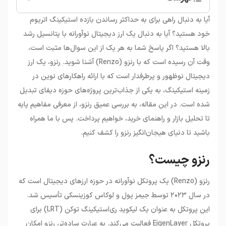
•
رنزو چیست؟
آیا به دنبال راهی برای به حداکثر رساندن بازده استیکینگ اتریوم
•
ارز دیجیتال رنزو (REZ) چیست؟
خود هستید؟ آیا به دنبال یک ارز دیجیتال نوآورانه با پتانسیل رشد
•
توکن REZ و کاربردهای آن
بالا هستید؟ اگر پاسخ شما به هر یک از این سوال‌ها مثبت است،
•
تعامل‌پذیری (Interoperability) رنزو با دیگر
وقت آن رسیده است که با رنزو (Renzo) آشنا شوید. رنزو، یک ارز
پروتکل‌ها
دیجیتال نوظهور و پرطرفدار است که با ارائه راهکارهای نوین در
•
قیمت رنزو و عوامل موثر بر آن
•
خرید رنزو: ملاحظات و نکات مهم
زمینه استیکینگ، به یکی از جذاب‌ترین پروژه‌های حوزه دیفای تبدیل
شده است. در این مقاله، به بررسی عمیق رنزو، از معرفی مفاهیم پایه
تا تحلیل بازار و راهنمای خرید، خواهیم پرداخت. پس با ما همراه
باشید تا دنیای هیجان‌انگیز رنزو را کشف کنیم.
رنزو چیست؟
رنزو (Renzo) یک پروتکل نوآورانه در حوزه ارزهای دیجیتال است که
در سال ۲۰۲۳ توسط جیمز پول و لوکاس کوزینسکی تأسیس شد.
این پروتکل به عنوان یک لیکوید ری‌استیکینگ توکن (LRT) برای
پروتکل EigenLayer فعالیت می‌کند. به عبارت ساده‌تر، رنزو امکان