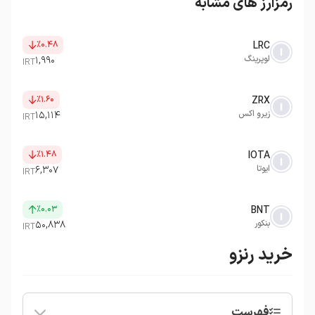
رمزارز های مشابه
٪۰.۴۸
LRC
لوپرینگ
۱,۹۹۰
IRT
٪۱.۶۰
ZRX
زیرو اکس
۱۵,۱۱۴
IRT
٪۱.۴۸
IOTA
ایوتا
۶,۳۰۷
IRT
٪۰.۰۳
BNT
بنکور
۵۰,۸۳۸
IRT
خرید رنزو
فهرست