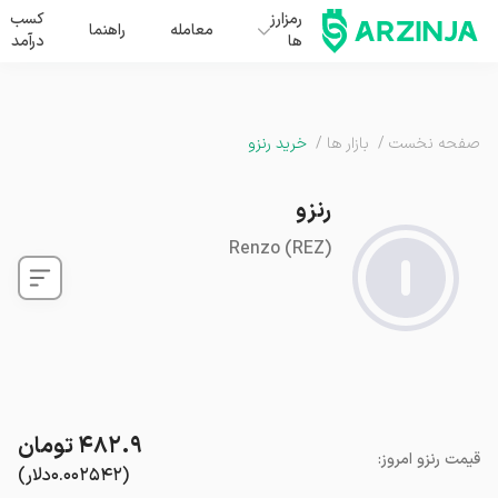
رمزارز
کسب
معامله
راهنما
ها
درآمد
صفحه نخست
/
بازار ها
/
خرید رنزو
رنزو
Renzo
(
REZ
)
۴۸۲.۹
تومان
قیمت
رنزو
امروز
:
(
۰.۰۰۲۵۴۲
دلار
)