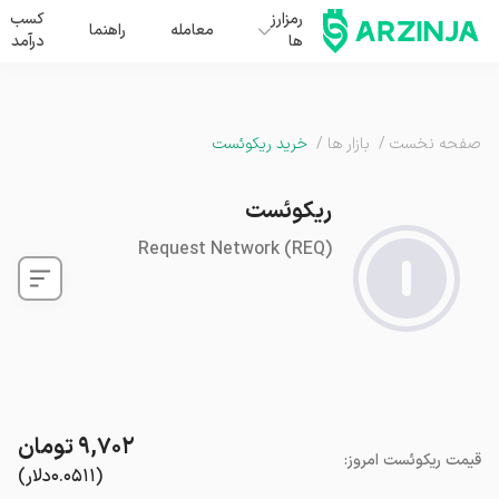
رمزارز
کسب
معامله
راهنما
ها
درآمد
صفحه نخست
/
بازار ها
/
خرید ریکوئست
ریکوئست
Request Network
(
REQ
)
۹,۷۰۲
تومان
قیمت
ریکوئست
امروز
:
(
۰.۰۵۱۱
دلار
)