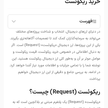
خرید ریکوئست
فهرست
•
ریکوئست (Request) چیست؟
در دنیای ارزهای دیجیتال، انتخاب و شناخت پروژه‌های مختلف
•
ارز دیجیتال ریکوئست (REQ) چیست؟
می‌تواند به سرمایه‌گذاران کمک کند تا تصمیمات آگاهانه‌تری بگیرند.
•
مزایای استفاده از ریکوئست
یکی از این پروژه‌ها، ارز دیجیتال «ریکوئست» (Request) است. اگر
•
نحوه کارکرد پلتفرم ریکوئست
به دنبال اطلاعاتی در خصوص خرید ریکوئست، قیمت ریکوئست و
•
قیمت ریکوئست و عوامل موثر بر آن
عوامل موثر بر آن و به‌طور کلی ارز دیجیتال ریکوئست هستید، این
•
خرید ریکوئست
نوشته شما را با تمامی جزئیات و اطلاعات مورد نیاز آشنا خواهد کرد.
در ادامه، به بررسی جامع و دقیقی از این ارز دیجیتال خواهیم
پرداخت.
ریکوئست (Request) چیست؟
«ریکوئست» (Request) یک پلتفرم مبتنی بر بلاکچین است که به