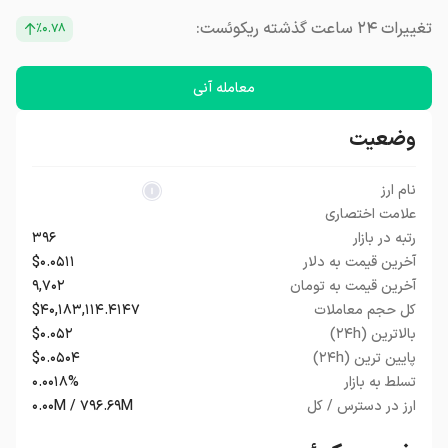
تغییرات ۲۴ ساعت گذشته ریکوئست:
٪۰.۷۸
معامله آنی
وضعیت
نام ارز
علامت اختصاری
رتبه در بازار
۳۹۶
آخرین قیمت به دلار
$۰.۰۵۱۱
آخرین قیمت به تومان
۹,۷۰۲
کل حجم معاملات
$۴۰,۱۸۳,۱۱۴.۴۱۴۷
بالاترین (۲۴h)
$۰.۰۵۲
پایین ترین (۲۴h)
$۰.۰۵۰۴
تسلط به بازار
۰.۰۰۱۸%
ارز در دسترس / کل
۰.۰۰M / ۷۹۶.۶۹M