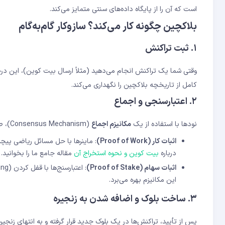
است که آن را از پایگاه داده‌های سنتی متمایز می‌کند.
بلاکچین چگونه کار می‌کند؟ سازوکار گام‌به‌گام
۱. ثبت تراکنش
وقتی شما یک تراکنش انجام می‌دهید (مثلاً ارسال بیت کوین)، این درخو
کامل از تاریخچه بلاکچین را نگهداری می‌کند.
۲. اعتبارسنجی و اجماع
نودها با استفاده از یک
مکانیزم اجماع
(Consensus Mechanism)، صحت تراکنش را بررسی می‌کنند. دو مکانیزم اصلی عبارتند از:
اثبات کار (Proof of Work)
: ماینرها با حل مسائل ریاضی پیچید
درباره
بیت کوین و نحوه استخراج آن
مقاله جامع ما را بخوانید.
اثبات سهام (Proof of Stake)
: اعتبارسنج‌ها با قفل کردن (Staking) دارایی خود، امنیت شبکه را تضمین می‌کنند.
این مکانیزم بهره می‌برد.
۳. ساخت بلوک و اضافه شدن به زنجیره
پس از تأیید، تراکنش‌ها در یک بلوک جدید قرار گرفته و به انتهای زنجی