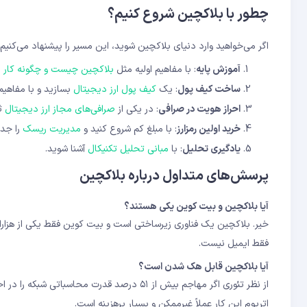
چطور با بلاکچین شروع کنیم؟
اگر می‌خواهید وارد دنیای بلاکچین شوید، این مسیر را پیشنهاد می‌کنیم:
آموزش پایه
: با مفاهیم اولیه مثل
بلاکچین چیست و چگونه کار م
ساخت کیف پول
: یک
کیف پول ارز دیجیتال
بسازید و با مفاهی
احراز هویت در صرافی
: در یکی از
صرافی‌های مجاز ارز دیجیتال
ثب
خرید اولین رمزارز
: با مبلغ کم شروع کنید و
مدیریت ریسک
را جدی
یادگیری تحلیل
: با
مبانی تحلیل تکنیکال
آشنا شوید.
پرسش‌های متداول درباره بلاکچین
آیا بلاکچین و بیت کوین یکی هستند؟
خیر. بلاکچین یک فناوری زیرساختی است و بیت کوین فقط یکی از هزاران ک
فقط ایمیل نیست.
آیا بلاکچین قابل هک شدن است؟
از نظر تئوری اگر مهاجم بیش از ۵۱ درصد قدرت م
اتریوم این کار عملاً غیرممکن و بسیار پرهزینه است.