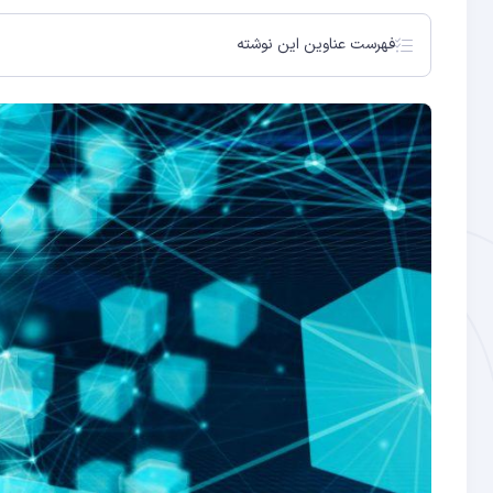
فهرست عناوین این نوشته
بلاکچین چیست؟ تعریف ساده و کاربردی
بلاکچین چگونه کار می‌کند؟ سازوکار گام‌به‌گام
ویژگی‌های کلیدی بلاکچین
کاربردهای بلاکچین در دنیای واقعی (۱۴۰۵)
انواع بلاکچین: عمومی، خصوصی و ترکیبی
چالش‌ها و محدودیت‌های بلاکچین
آینده بلاکچین: روندهای ۱۴۰۵ و فراتر
چطور با بلاکچین شروع کنیم؟
پرسش‌های متداول درباره بلاکچین
۱. ثبت تراکنش
۲. اعتبارسنجی و اجماع
۳. ساخت بلوک و اضافه شدن به زنجیره
ارزهای دیجیتال و امور مالی غیرمتمرکز
قراردادهای هوشمند
NFT و مالکیت دیجیتال
زنجیره تأمین و سلامت