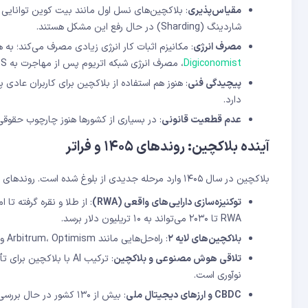
مقیاس‌پذیری
شاردینگ (Sharding) در حال رفع این مشکل هستند.
مصرف انرژی
: مکانیزم اثبات کار انرژی زیادی مصرف می‌کند؛ به 
Digiconomist
، مصرف انرژی شبکه اتریوم پس از مهاجرت به PoS بیش از ۹۹ درصد کاهش یافت.
پیچیدگی فنی
: هنوز هم استفاده از بلاکچین برای کاربران عادی 
دارد.
عدم قطعیت قانونی
: در بسیاری از کشورها هنوز چارچوب حقو
آینده بلاکچین: روندهای ۱۴۰۵ و فراتر
بلاکچین در سال ۱۴۰۵ وارد مرحله جدیدی از بلوغ شده است. روندهای کلیدی عبارتند از:
توکنیزه‌سازی دارایی‌های واقعی (RWA)
: از طلا و نقره گرفته ت
RWA تا ۲۰۳۰ می‌تواند به ۱۰ تریلیون دلار برسد.
بلاکچین‌های لایه ۲
: راه‌حل‌هایی مانند Arbitrum، Optimism و zkSync سرعت و هزینه تراکنش‌ها را به‌شدت بهبود داده‌اند.
تلاقی هوش مصنوعی و بلاکچین
: ترکیب AI با بلاکچی
نوآوری است.
CBDC و ارزهای دیجیتال ملی
: بیش از ۱۳۰ کشور در حال بررسی یا آزمایش ارز دیجیتال بانک مرکزی هستند که همگی مبتنی بر فناوری بلاکچین‌اند.