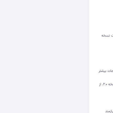
 یک نسخه
عات بیشتر
پس از مهاجرت به نسخه ۲.۰، از
ازمند