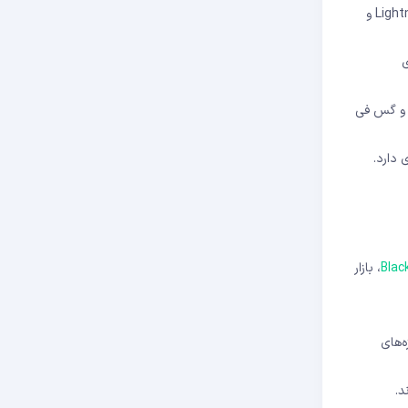
: بلاکچین‌های نسل اول مانند بیت کوین توانایی پردازش تعداد محدودی تراکنش در ثانیه دارند. راه‌حل‌هایی مانند Lightning Network و
ی
و گس فی
 دارد.
Blac
، بازار
ه‌های