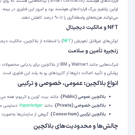
قراردادهای هوشمند (Smart Contracts) برنامه‌هایی هستند که روی بلاکچین اجرا می‌شوند و شرایط از پیش تعیین‌شده را به‌صورت خودکار اعمال می‌کنند.
اولین پلتفرم بزرگ قراردادهای هوشمند بود و امروز این فناوری در بیمه، 
می‌توانند هزینه‌های واسطه‌گری را تا ۹۰ درصد کاهش دهند.
NFT و مالکیت دیجیتال
توکن‌های غیرقابل تعویض (
NFT
) با استفاده از بلاکچین، مالکیت دیج
زنجیره تأمین و سلامت
شرکت‌هایی مانند Walmart و IBM از بلاکچین بر
پزشکی و تأیید اصالت داروها از کاربردهای رو به رشد این فناوری است.
انواع بلاکچین: عمومی، خصوصی و ترکیبی
بلاکچین عمومی (Public)
: مانند بیت کوین و اتریوم؛ همه می‌تو
بلاکچین خصوصی (Private)
: مانند
Hyperledger
؛ دسترسی م
بلاکچین ترکیبی (Consortium)
: گروهی از سازمان‌ها به‌صورت
چالش‌ها و محدودیت‌های بلاکچین