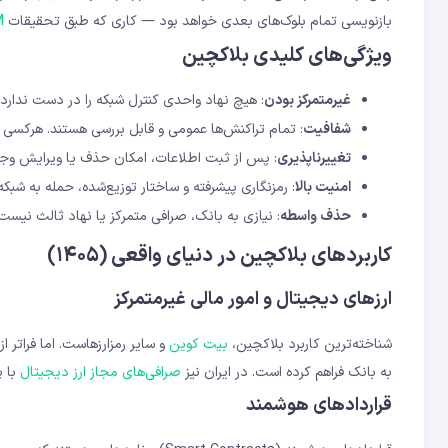
بازنویسی تمام بلوک‌های بعدی خواهد بود — کاری که طبق تحقیقات
M
ویژگی‌های کلیدی بلاکچین
غیرمتمرکز بودن
: هیچ نهاد واحدی کنترل شبکه را در دست ندارد؛
شفافیت
: تمام تراکنش‌ها عمومی و قابل بررسی هستند. هرکسی م
تغییرناپذیری
: پس از ثبت اطلاعات، امکان حذف یا ویرایش وجود
امنیت بالا
: رمزنگاری پیشرفته و ساختار توزیع‌شده، حمله به شبکه 
حذف واسطه
: نیازی به بانک، صرافی متمرکز یا نهاد ثالث نیست؛ تراکنش‌ها مستقی
کاربردهای بلاکچین در دنیای واقعی (۱۴۰۵)
ارزهای دیجیتال و امور مالی غیرمتمرکز
شناخته‌ترین کاربرد بلاکچین،
بیت کوین
و سایر رمزارزهاست. اما فراتر ا
به بانک فراهم کرده است. در ایران نیز
صرافی‌های مجاز ارز دیجیتال
با پ
قراردادهای هوشمند