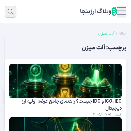
وبلاگ ارزینجا
خانه
»
آلت سیزن
برچسب:
آلت سیزن
ICO، IEO و IDO چیست؟ راهنمای جامع عرضه اولیه ارز
دیجیتال
انتشار: 1405/03/05