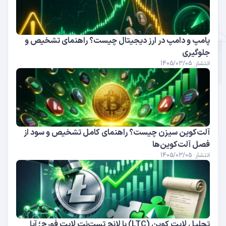
پامپ و دامپ در ارز دیجیتال چیست؟ راهنمای تشخیص و
جلوگیری
انتشار: 1405/03/05
آلت‌کوین سیزن چیست؟ راهنمای کامل تشخیص و سود از
فصل آلت‌کوین‌ها
انتشار: 1405/03/05
تحلیل لایت‌ کوین (LTC) با لانچ تست‌نت لایت‌ فورج؛ آیا