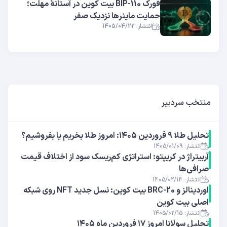
فورک BIP-110 بیت کوین در آستانهٔ مهلت؛
حمایت ماینرها نزدیک صفر
انتشار: 1405/04/22
منتخب سردبیر
تحلیل طلا ۹ فروردین ۱۴۰۵: امروز طلا بخریم یا بفروشیم؟
انتشار: 1405/01/09
آربیتراژ در کریپتو: استراتژی کم‌ریسک سود از اختلاف قیمت
صرافی‌ها
انتشار: 1405/02/14
اوردینالز و BRC-20 بیت کوین: نسل جدید NFT روی شبکه
اصلی بیت کوین
انتشار: 1405/02/15
تحلیل سولانا امروز ۱۷ فروردین ماه ۱۴۰۵