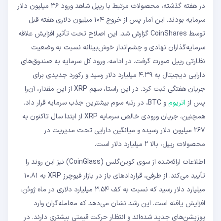
در هفته گذشته، محصولات مرتبط با ریپل شاهد ورود ۳۶ میلیون دلار
سرمایه بودند. این آمار پس از خروج ۱۰۴ میلیون دلاری هفته قبل
توسط CoinShares گزارش شد. این اصلاح تحت تأثیر افزایش علاقه
سرمایه‌گذاران نهادی و چشم‌انداز خوش‌بینانه نسبت به وضعیت
نظارتی ریپل صورت گرفت. در ادامه، ورود کل سرمایه به صندوق‌های
دارایی دیجیتال به ۴.۳۹ میلیارد دلار رسید و رکورد جدیدی برای
جریان هفتگی ثبت کرد. در این راستا، سهم XRP از این مقدار، آن‌را
پس از
اتریوم
و BTC، در رتبه سوم بیشترین جذب سرمایه قرار داد.
همچنین، جریان ورودی خالص سرمایه XRP از ابتدا سال تاکنون به
۲۶۷ میلیون دلار رسیده و میانگین دارایی تحت مدیریت در
محصولات ریپل، بالا ۲ میلیارد دلار است.
اطلاعات ارائه‌شده از سوی کوین‌گلس (CoinGlass) نیز این روند را
تأیید می‌کند. از طرفی، قراردادهای باز در بازار فیوچرز XRP به ۱۰.۸۱
میلیارد دلار رسید که نسبت به کف ۳.۵۴ میلیارد دلاری در ماه ژوئن،
افزایش یافته است. این رشد نشان می‌دهد که معامله‌گران وارد
پوزیشن‌های جدید شده‌اند و انتظار حرکت قیمتی بیشتری دارند. در