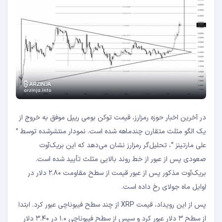
در آخرین اخبار حوزه رمزارز، قیمت توکن بومی ریپل موفق به خروج از
یک الگو مثلث متقارن چندماهه شده است. نمودار منتشرشده توسط ”
علی مارتینز “، تحلیل‌گر رمزارز نشان می‌دهد که این بریک‌آوت
صعودی پس از عبور از خط روند بالایی مثلث تأیید شده است.
بریک‌آوت مذکور پس از عبور قیمت از سطح مقاومت ۲.۸۰ دلار در
اوایل ماه جولای رخ داده است.
پس از این رویداد، قیمت XRP از چند سطح فیبوناچی عبور کرد. ابتدا
از سطح ۳ دلار عبور کرد و سپس از سطح فیبوناچی ۱.۰ در ۳.۴۰ دلار