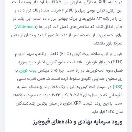
در ادامه، XRP به تازگی به ارزش بازار ۲۱۵.۵ میلیارد دلار رسیده است.
این ارزش، توکن بومی ریپل را بالاتر از شرکت مک‌دونالد قرار داده و
آن را در رتبه ۸۳ دارایی‌های بزرگ جهانی قرار داده است. این رشد در
حالی اتفاق افتاد که شاخص‌های فصل آلت‌ کوین‌ها (
AltSeason
)
برای نخستین‌بار از ماه دسامبر، از عدد ۵۰ عبور کردند و نشان از تغییر
تمرکز بازار داشتند.
افزون بر این، سلطه بیت ‌کوین (BTC) کاهش یافته و سهم اتریوم
(ETH) در بازار افزایش یافته است. طبق آخرین اخبار حوزه رمزارز،
فصل سوم آلت‌کوین‌ها در راه است، چرا که دامیننس
بیت ‌کوین
به
زیر سطوح حمایتی کلیدی سقوط کرده است. شاخص قدرت نسبی
(
RSI
) در نمودار آلت ‌کوین‌ها نیز از یک خط روند چندساله مشابه
الگوهایی که در سال‌های ۲۰۱۵، ۲۰۱۹ و ۲۰۲۳ دیده شده بود، بازگشته
است. با این روند، قیمت XRP اکنون در میان برترین رشدکنندگان
سال ۲۰۲۵ قرار دارد.
ورود سرمایه نهادی و داده‌های فیوچرز