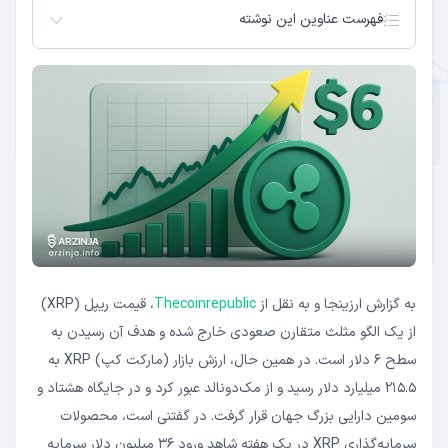
فهرست عناوین این نوشته
بریک‌آوت قیمت XRP از الگو مثلث متقارن
افزایش حجم معاملات و ادامه روند صعودی
پیشی گرفتن ارزش بازار XRP از مک‌دونالد
ورود سرمایه نهادی و داده‌های فیوچرز
به گزارش ارزینجا و به نقل از
Thecoinrepublic
، قیمت ریپل (XRP)
از یک الگو مثلث متقارن صعودی خارج شده و هدف آن رسیدن به
سطح ۶ دلار است. در همین حال، ارزش بازار (مارکت کپ) XRP به
۲۱۵.۵ میلیارد دلار رسید و از مک‌دونالد عبور کرد و در جایگاه هشتاد و
سومین دارایی بزرگ جهان قرار گرفت. در گفتنی است، محصولات
سرمایه‌گذاری XRP در یک هفته شاهد ورود ۳۶ میلیون دلار سرمایه