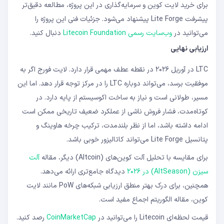
برای خرید لایت ‌کوین و سرمایه‌گذاری در این پروژه، مطالعه دقیق‌تر
پیشرفت Lite Forge پیشنهاد می‌شود. جزئیات فنی این پروژه را
می‌توانید در
وب‌سایت رسمی Litecoin Foundation
دنبال کنید.
ارزیابی نهایی
LTC در آوریل ۲۰۲۶ در نقطه عطف مهمی قرار دارد. لایت فورج اگر به
موفقیت برسد، می‌تواند دوباره LTC را در مرکز توجه قرار دهد. اما این
مسیر، طولانی است و نیاز به ساخت اکوسیستم از پایه دارد. در
کوتاه‌مدت، فشار فروش ناشی از عملکرد ضعیف تاریخی ممکن است
ادامه داشته باشد، اما از نظر بلندمدت، ترکیب چرخه هاوینگ و
پتانسیل Lite Forge می‌تواند کاتالیزور خوبی باشد.
برای مقایسه با تحلیل آلت ‌کوین‌های (Altcoin) دیگر، مقاله
آلت
‌سیزن (AltSeason) در ۲۰۲۶
دیدگاه جامع‌تری ارائه می‌دهد.
همچنین، برای درک بهتر منطق ارزیابی شبکه‌های PoW مانند لایت
کوین، مقاله الگوریتم اجماع مفید است.
قیمت لحظه‌ای Litecoin را می‌توانید در
CoinMarketCap
رصد کنید.