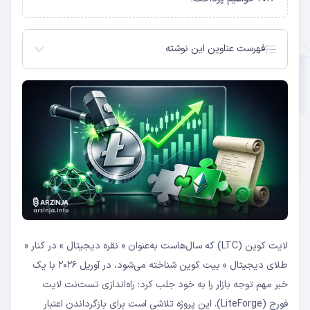
فهرست عناوین این نوشته
لایت‌ فورج چیست؟
تحلیل تکنیکال LTC در آوریل ۲۰۲۶
مقایسه LiteForge با رقبا
نقاط قوت و ضعف LTC در ۲۰۲۶
اثر Lite Forge بر قیمت LTC
وضعیت کلی روند
سطوح حمایت و مقاومت کلیدی
مقایسه با هاوینگ چرخه اخیر
نقاط قوت
نقاط ضعف
سوالات متداول
لایت ‌کوین (LTC) که سال‌هاست به‌عنوان « نقره دیجیتال » در کنار «
طلای دیجیتال » بیت کوین شناخته می‌شود، در آوریل ۲۰۲۶ با یک
خبر مهم توجه بازار را به خود جلب کرد: راه‌اندازی تست‌نت لایت‌
فورج (LiteForge). این پروژه تلاشی است برای بازگرداندن اعتبار