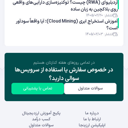
آر‌دبلیوای (RWA) چیست؟ توکنیزه‌سازی دارایی‌های واقعی
روی بلاکچین به زبان ساده
انتشار: 1405/02/20
آموزش استخراج ابری (Cloud Mining)؛ آیا واقعاً سودآور
است؟
انتشار: 1405/02/03
در تمامی روز‌های هفته کنارتان هستیم
در خصوص سفارش یا استفاده از سرویس‌ها
سوالی دارید؟
سوالات متداول
تماس با پشتیبانی
درباره ما
پکیج آموزش ارزدیجیتال
ارتباط با ما
کسب درآمد
اپلیکیشن ارزینجا
سوالات متداول