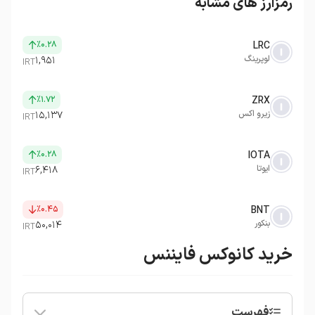
رمزارز های مشابه
٪۰.۲۸
LRC
لوپرینگ
۱,۹۵۱
IRT
٪۱.۷۲
ZRX
زیرو اکس
۱۵,۱۳۷
IRT
٪۰.۲۸
IOTA
ایوتا
۶,۴۱۸
IRT
٪۰.۴۵
BNT
بنکور
۵۰,۰۱۴
IRT
خرید کانوکس فایننس
فهرست