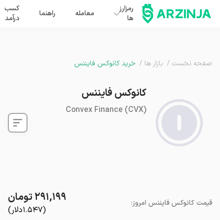
رمزارز
کسب
معامله
راهنما
ها
درآمد
صفحه نخست
/
بازار ها
/
خرید کانوکس فایننس
کانوکس فایننس
Convex Finance
(
CVX
)
۲۹۱,۱۹۹
تومان
قیمت
کانوکس فایننس
امروز
:
(
۱.۵۴۷
دلار
)