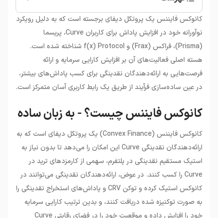
•
کانوکس فایننس چیست؟ - به زبان ساده
کانوکس فایننس یک پروتکل دیفای برجسته است که به دلیل رویکرد
•
ارز دیجیتال CVX چیست؟
نوآورانه خود در افزایش پاداش برای کاربران Curve، پریسما
•
ویژگی‌های منحصر به فرد کانوکس فایننس
(Prisma)، فراکس (Frax) و f(x) Protocol شناخته شده است.
•
کاربرد و موارد استفاده از کانوکس فایننس
هسته اصلی فعالیت‌های آن بر افزایش کارایی سرمایه و ارائه
•
عواملی که بر قیمت کانوکس فایننس (CVX)
فرصت‌هایی به ارائه‌دهندگان نقدینگی برای کسب پاداش‌های بیشتر،
تأثیر می‌گذارند
•
خرید ارزدیجیتال کانوکس فایننس
در عین ساده‌سازی فرآیند از طریق یک رابط کاربری آسان متمرکز است.
کانوکس فایننس چیست؟ - به زبان ساده
کانوکس فایننس (Convex Finance) یک پروتکل دیفای است که به
ارائه‌دهندگان نقدینگی Curve این امکان را می‌دهد تا بدون نیاز به
استیک مستقیم نقدینگی در پلتفرم، سهمی از کارمزدهای ترید در
Curve را کسب کنند. در عوض، ارائه‌دهندگان نقدینگی می‌توانند در
کانوکس استیک کرده و توکن CRV و پاداش‌های استخراج نقدینگی را
به صورت توکنیزه شده دریافت کنند، و بدین ترتیب کارایی سرمایه
خود را افزایش داده و موقعیت خود را در فضای رقابتی Curve