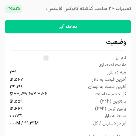
تغییرات ۲۴ ساعت گذشته کانوکس فایننس:
٪۵.۲۵
معامله آنی
وضعیت
نام ارز
علامت اختصاری
رتبه در بازار
۱۳۹
آخرین قیمت به دلار
$۱.۵۴۷
آخرین قیمت به تومان
۲۹۱,۱۹۹
کل حجم معاملات
$۱۵۳,۰۴۷,۶۸۴.۳۰۲۶
بالاترین (۲۴h)
$۱.۵۵۹
پایین ترین (۲۴h)
$۱.۴۴۹
تسلط به بازار
۰.۰۰۷%
ارز در دسترس / کل
۰.۰۰M / ۹۹.۲۴M