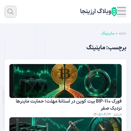
وبلاگ ارزینجا
خانه
»
ماینینگ
برچسب:
ماینینگ
فورک BIP-110 بیت کوین در آستانهٔ مهلت؛ حمایت ماینرها
نزدیک صفر
انتشار: 1405/04/22