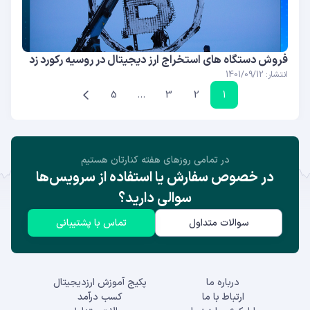
فروش دستگاه های استخراج ارز دیجیتال در روسیه رکورد زد
انتشار: 1401/09/12
5
…
3
2
1
در تمامی روز‌های هفته کنارتان هستیم
در خصوص سفارش یا استفاده از سرویس‌ها
سوالی دارید؟
سوالات متداول
تماس با پشتیبانی
درباره ما
پکیج آموزش ارزدیجیتال
ارتباط با ما
کسب درآمد