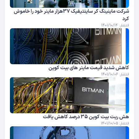
شرکت ماینینگ کر ساینتیفیک 37هزار ماینر خود را خاموش
کرد
انتشار: 1401/10/14
کاهش شدید قیمت ماینر های بیت کوین
انتشار: 1401/10/06
هش ریت بیت کوین 35 درصد کاهش یافت
انتشار: 1401/10/05