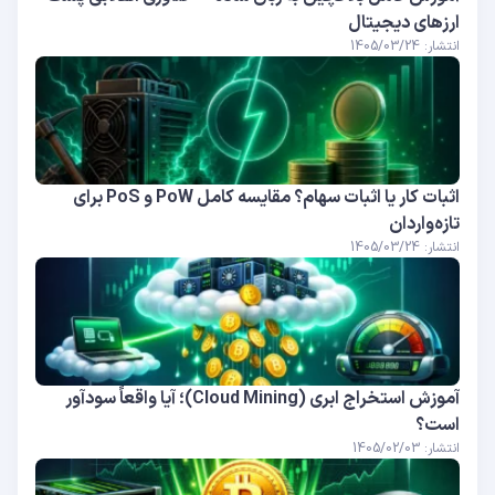
ارزهای دیجیتال
انتشار: 1405/03/24
اثبات کار یا اثبات سهام؟ مقایسه کامل PoW و PoS برای
تازه‌واردان
انتشار: 1405/03/24
آموزش استخراج ابری (Cloud Mining)؛ آیا واقعاً سودآور
است؟
انتشار: 1405/02/03