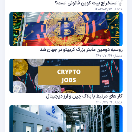
آیا استخراج بیت کوین قانونی است؟
انتشار: 1402/03/17
روسیه دومین ماینر بزرگ کریپتو در جهان شد
انتشار: 1402/01/19
کار های مرتبط با بلاک چین و ارز دیجیتال
انتشار: 1401/12/29