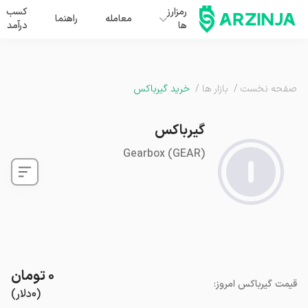
رمزارز
کسب
معامله
راهنما
ها
درآمد
صفحه نخست
/
بازار ها
/
خرید گیرباکس
گیرباکس
Gearbox
(
GEAR
)
۰
تومان
قیمت
گیرباکس
امروز
:
(
۰
دلار
)