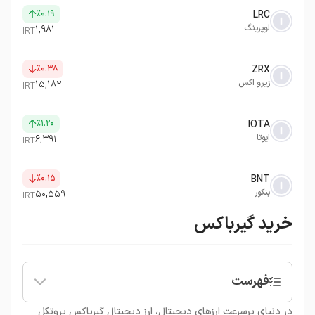
٪۰.۱۹
LRC
لوپرینگ
۱,۹۸۱
IRT
٪۰.۳۸
ZRX
زیرو اکس
۱۵,۱۸۲
IRT
٪۱.۲۰
IOTA
ایوتا
۶,۳۹۱
IRT
٪۰.۱۵
BNT
بنکور
۵۰,۵۵۹
IRT
خرید گیرباکس
فهرست
•
گیرباکس پروتکل (Gearbox Protocol)
در دنیای پرسرعت ارزهای دیجیتال، ارز دیجیتال گیرباکس پروتکل