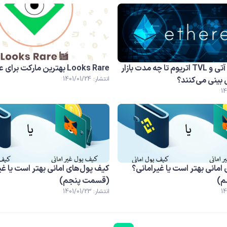
نرخ پریمیوم آتی و TVL اتریوم تا چه مدت بازار
Looks Rare بهترین مارکت برای عاشقان NFT
 بینی می‌کنند؟
انتشار: 1401/01/24
امانی بهتر است یا غیرامانی؟
کیف پول‌های امانی بهتر است یا غی
م)
(قسمت پنجم)
انتشار: 1401/01/23