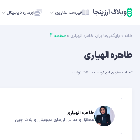
وبلاگ ارزینجا
فهرست عناوین
ارزهای دیجیتال
خانه
»
بایگانی‌ها برای طاهره الهیاری
»
صفحه 4
TC
طاهره الهیاری
ETH
تعداد محتوای این نویسنده: 384 نوشته
USDT
SOL
GE
طاهره الهیاری
محقق و مدرس ارزهای دیجیتال و بلاک چین
ADA