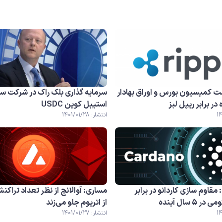
 کمیسیون بورس و اوراق بهادار
سرمایه گذاری بلک راک در شرکت س
در برابر ریپل لبز
استیبل کوین USDC
انتشار: 1401/01/28
قاوم سازی کاردانو در برابر
مساری: آوالانچ از نظر تعداد تراکنش
5 سال آینده
از اتریوم جلو می‌زند
انتشار: 1401/01/27