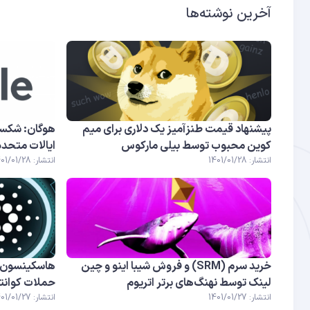
آخرین نوشته‌ها
پیشنهاد قیمت طنزآمیز یک دلاری برای میم
هوگان: شکست
کوین محبوب توسط بیلی مارکوس
ایالات متحده 
انتشار: 1401/01/28
انتشار: 1401/01/28
خرید سرم (SRM) و فروش شیبا اینو و چین
هاسکینسون: م
لینک توسط نهنگ‌های برتر اتریوم
حملات کوانتومی در 
انتشار: 1401/01/27
انتشار: 1401/01/27