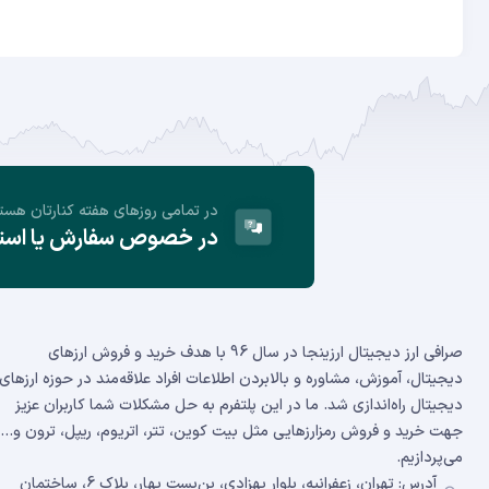
در تمامی روز‌های هفته کنارتان هست
در خصوص سفارش یا استفا
صرافی ارز دیجیتال ارزینجا در سال 96 با هدف خرید و فروش ارزهای
دیجیتال، آموزش، مشاوره و بالابردن اطلاعات افراد علاقه‌مند در حوزه ارزهای
دیجیتال راه‌اندازی شد. ما در این پلتفرم به حل مشکلات شما کاربران عزیز
جهت خرید و فروش رمزارزهایی مثل بیت کوین، تتر، اتریوم، ریپل، ترون و...
می‌پردازیم.
آدرس: تهران، زعفرانیه، بلوار بهزادی، بن‌بست بهار، پلاک 6، ساختمان