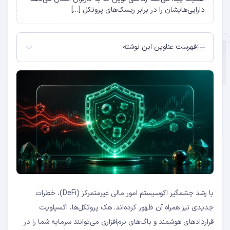
دارایی‌هایشان را در برابر ریسک‌های پروتکل […]
فهرست عناوین این نوشته
چرا بیمه در دیفای ضروری است؟
بیمه دیفای چگونه کار می‌کند؟
بررسی پروتکل‌های اصلی بیمه دیفای
راهنمای عملی خرید بیمه دیفای
محدودیت‌ها و نقاط ضعف بیمه دیفای
بیمه دیفای در برابر روش‌های جایگزین مدیریت ریسک
آینده بیمه دیفای
نتیجه‌گیری
سوالات متداول
خریداران پوشش (Coverage Buyers)
ارائه‌دهندگان پوشش (Coverage Providers)
ارزیابان ادعا (Claims Assessors)
با رشد چشمگیر اکوسیستم امور مالی غیرمتمرکز (DeFi)، خطرات
Nexus Mutual
InsurAce Protocol
جدیدی نیز همراه آن ظهور کرده‌اند. هک پروتکل‌ها، اکسپلویت
Unslashed Finance
قراردادهای هوشمند و باگ‌های نرم‌افزاری می‌توانند سرمایه شما را در
Risk Harbor