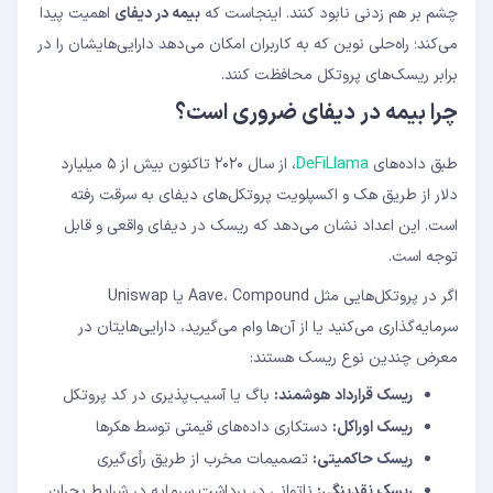
چشم بر هم زدنی نابود کنند. اینجاست که
بیمه در دیفای
اهمیت پیدا
گام اول: ارزیابی ریسک
گام دوم: مقایسه پروتکل‌های بیمه
می‌کند؛ راه‌حلی نوین که به کاربران امکان می‌دهد دارایی‌هایشان را در
گام سوم: خرید پوشش
برابر ریسک‌های پروتکل محافظت کنند.
اگر هک شدم چطور خسارت دریافت کنم؟
چرا بیمه در دیفای ضروری است؟
آیا بیمه دیفای همه ریسک‌ها را پوشش می‌دهد؟
چه زمانی باید از بیمه دیفای استفاده کنم؟
طبق داده‌های
DeFiLlama
، از سال ۲۰۲۰ تاکنون بیش از ۵ میلیارد
دلار از طریق هک و اکسپلویت پروتکل‌های دیفای به سرقت رفته
است. این اعداد نشان می‌دهد که ریسک در دیفای واقعی و قابل
توجه است.
اگر در پروتکل‌هایی مثل Aave، Compound یا Uniswap
سرمایه‌گذاری می‌کنید یا از آن‌ها وام می‌گیرید، دارایی‌هایتان در
معرض چندین نوع ریسک هستند:
ریسک قرارداد هوشمند:
باگ یا آسیب‌پذیری در کد پروتکل
ریسک اوراکل:
دستکاری داده‌های قیمتی توسط هکرها
ریسک حاکمیتی:
تصمیمات مخرب از طریق رأی‌گیری
ریسک نقدینگی:
ناتوانی در برداشت سرمایه در شرایط بحران