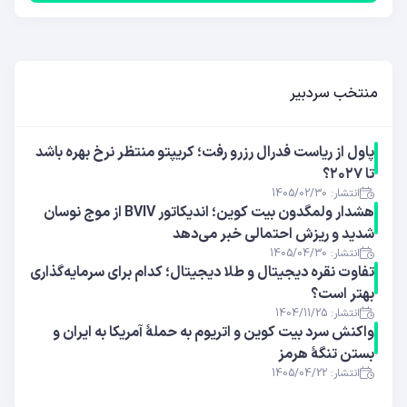
منتخب سردبیر
پاول از ریاست فدرال رزرو رفت؛ کریپتو منتظر نرخ بهره باشد
تا ۲۰۲۷؟
انتشار: 1405/02/30
هشدار ولمگدون بیت کوین؛ اندیکاتور BVIV از موج نوسان
شدید و ریزش احتمالی خبر می‌دهد
انتشار: 1405/04/30
تفاوت نقره دیجیتال و طلا دیجیتال؛ کدام برای سرمایه‌گذاری
بهتر است؟
انتشار: 1404/11/25
واکنش سرد بیت کوین و اتریوم به حملهٔ آمریکا به ایران و
بستن تنگهٔ هرمز
انتشار: 1405/04/22