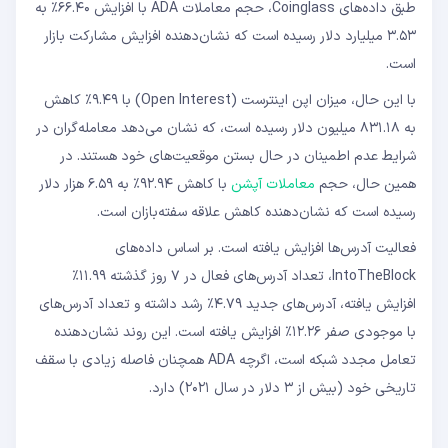
طبق داده‌های Coinglass، حجم معاملات ADA با افزایش ۶۶.۴۰٪ به
۳.۵۳ میلیارد دلار رسیده است که نشان‌دهنده افزایش مشارکت بازار
است.
با این حال، میزان اپن اینترست (Open Interest) با ۹.۴۹٪ کاهش
به ۸۳۱.۱۸ میلیون دلار رسیده است، که نشان می‌دهد معامله‌گران در
شرایط عدم اطمینان در حال بستن موقعیت‌های خود هستند. در
همین حال، حجم
معاملات آپشن
با کاهش ۹۲.۹۴٪ به ۶.۵۹ هزار دلار
رسیده است که نشان‌دهنده کاهش علاقه سفته‌بازان است.
فعالیت آدرس‌ها افزایش یافته است. بر اساس داده‌های
IntoTheBlock، تعداد آدرس‌های فعال در ۷ روز گذشته ۱۱.۹۹٪
افزایش یافته، آدرس‌های جدید ۴.۷۹٪ رشد داشته و تعداد آدرس‌های
با موجودی صفر ۱۲.۲۶٪ افزایش یافته است. این روند نشان‌دهنده
تعامل مجدد شبکه است، اگرچه ADA همچنان فاصله زیادی با سقف
تاریخی خود (بیش از ۳ دلار در سال ۲۰۲۱) دارد.