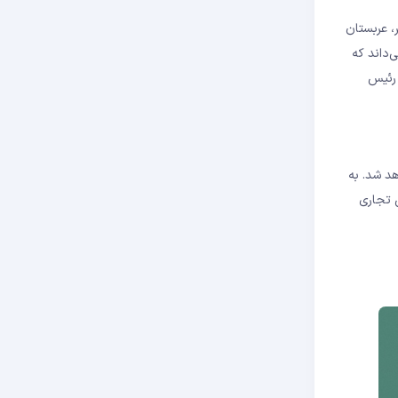
، عربستان
‌داند که
 رئیس
د شد. به
ق تجاری