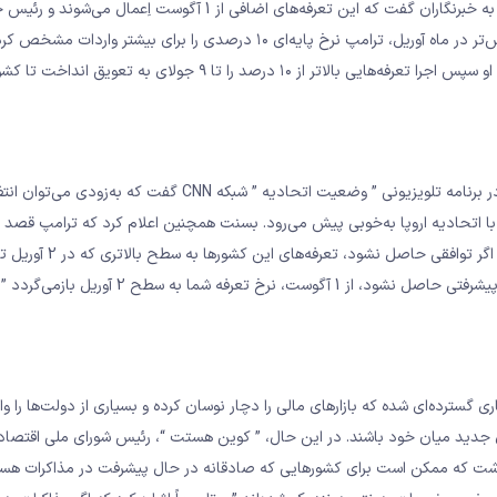
زمانی که از جزئیات این تصمیم پرسیده شد، ” لاد نیک “، وزیر بازرگانی، به خبرنگاران گفت که این تعرفه‌های اضافی از 1 آگوست اِعما
ایالات متحده در حال حاضر مشغول تعیین نرخ‌ها و توافقات است. پیش‌تر در ماه آوریل، ترامپ نرخ پایه‌ای ۱۰ درصدی را برای بی
حالی که برای برخی کالاها تعرفه‌هایی تا ۵۰ درصد نیز در نظر گرفته بود. او سپس اجرا تعرفه‌هایی بالاتر از ۱۰ درصد را تا ۹ جولای 
در ادامه، ” جسی بسنت “، وزیر خزانه‌داری ایالات متحده، روز یک‌شنبه در برنامه تلویزیونی ” وضعیت اتحادیه ” شبکه CNN گف
ا اتحادیه اروپا به‌خوبی پیش می‌رود. بسنت همچنین اعلام کرد که ترامپ قصد دا
حدود ۱۰۰ شریک تجاری کوچک‌تر نامه‌هایی ارسال کند که در آن‌ها آمد
بود و سپس تا ۹ جولای به تعویق افتاد، بازخواهد گشت. او گفت: ” اگر پیشرفتی حاصل نشود، از 1 آگوست،
سترده‌ای شده که بازارهای مالی را دچار نوسان کرده و بسیاری از دولت‌ها را واد
اری جدید میان خود باشند. در این حال، ” کوین هستت “، رئیس شورای ملی اقتصاد
گو با برنامه ” Face the Nation ” شبکه CBS اظهار داشت که ممکن است برای کشورهایی که صادقانه در حال پیشرفت در مذاکرات ه