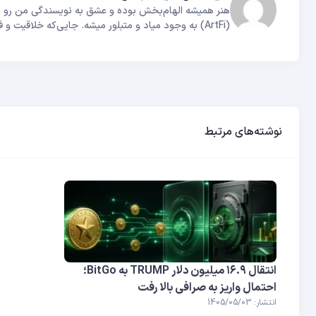
هنر همیشه الهام‌بخش بوده و عشق به نویسندگی من رو به
(ArtFi) به وجود میاد و متبلور میشه. جایی‌که خلاقیت و فناوری برای خلق روایت‌های بی‌همتا با هم پیوند می‌خورن.
نوشته‌های مرتبط
انتقال ۱۶.۹ میلیون دلار TRUMP به BitGo؛
احتمال واریز به صرافی بالا رفت
انتشار: 1405/05/03