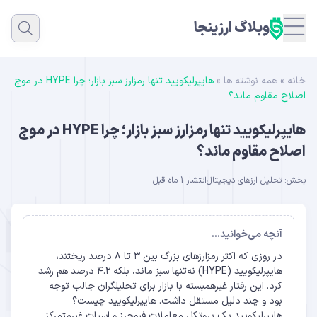
وبلاگ ارزینجا
خانه
»
همه نوشته ها
»
هایپرلیکویید تنها رمزارز سبز بازار؛ چرا HYPE در موج
اصلاح مقاوم ماند؟
هایپرلیکویید تنها رمزارز سبز بازار؛ چرا HYPE در موج
اصلاح مقاوم ماند؟
بخش:
تحلیل ارزهای دیجیتال
انتشار 1 ماه قبل
آنچه می‌خوانید...
در روزی که اکثر رمزارزهای بزرگ بین ۳ تا ۸ درصد ریختند،
هایپرلیکویید (HYPE) نه‌تنها سبز ماند، بلکه ۴.۲ درصد هم رشد
کرد. این رفتار غیرهمبسته با بازار برای تحلیلگران جالب توجه
بود و چند دلیل مستقل داشت. هایپرلیکویید چیست؟
هایپرلیکویید یک پروتکل معاملات فیوچرز و اسپات غیرمتمرکز