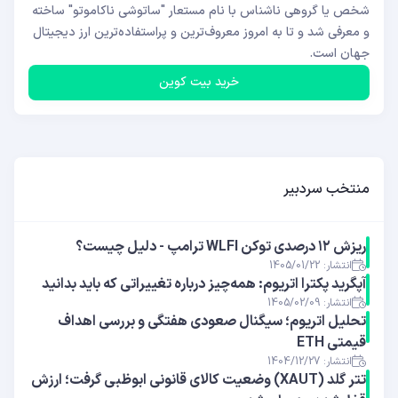
شخص یا گروهی ناشناس با نام مستعار "ساتوشی ناکاموتو" ساخته
و معرفی شد و تا به امروز معروف‌ترین و پراستفاده‌ترین ارز دیجیتال
جهان است.
خرید بیت کوین
منتخب سردبیر
ریزش ۱۲ درصدی توکن WLFI ترامپ - دلیل چیست؟
انتشار: 1405/01/22
آپگرید پکترا اتریوم: همه‌چیز درباره تغییراتی که باید بدانید
انتشار: 1405/02/09
تحلیل اتریوم؛ سیگنال صعودی هفتگی و بررسی اهداف
قیمتی ETH
انتشار: 1404/12/27
تتر گلد (XAUT) وضعیت کالای قانونی ابوظبی گرفت؛ ارزش