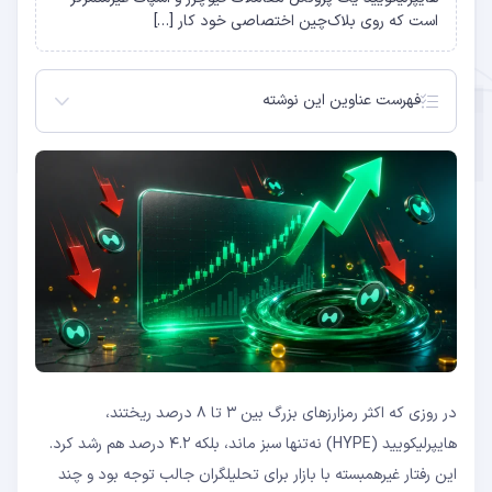
است که روی بلاک‌چین اختصاصی خود کار […]
فهرست عناوین این نوشته
هایپرلیکویید چیست؟
چرا HYPE در موج اصلاح سبز ماند؟
HYPE در مقایسه با بیت‌کوین
عامل اول: اعلام ETF گریسکیل
عامل دوم: مکانیزم بازخرید (Buyback)
عامل سوم: رشد حجم از اصلاح بازار
در روزی که اکثر رمزارزهای بزرگ بین ۳ تا ۸ درصد ریختند،
هایپرلیکویید (HYPE) نه‌تنها سبز ماند، بلکه ۴.۲ درصد هم رشد کرد.
این رفتار غیرهمبسته با بازار برای تحلیلگران جالب توجه بود و چند