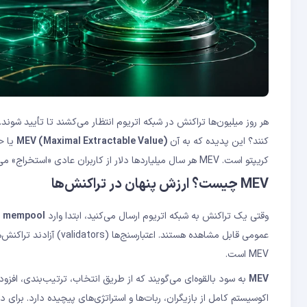
آیا MEV همیشه بد است؟
MEV چقدر بزرگ است؟
هر روز میلیون‌ها تراکنش در شبکه اتریوم انتظار می‌کشند تا تأیید شوند. 
کنند؟ این پدیده که به آن
MEV (Maximal Extractable Value)
یا ح
کریپتو است. MEV هر سال میلیاردها دلار از کاربران عادی «استخراج» می‌شود — حتی بدون اینکه بدانند.
MEV چیست؟ ارزش پنهان در تراکنش‌ها
وقتی یک تراکنش به شبکه اتریوم ارسال می‌کنید، ابتدا وارد
mempool
(
عمومی قابل مشاهده هستند
MEV است.
MEV
به سود بالقوه‌ای می‌گویند که از طریق انتخاب، ترتیب‌بندی، ا
اکوسیستم کامل از بازیگران، ربات‌ها و استراتژی‌های پیچیده دارد. برای د