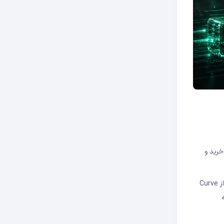
ه خرید و
آربیتراژ DEX در واقع یکی از مکانیزم‌های اساسی بازار است که تعادل قیمت را در سراسر صرافی‌های غیرمتمرکز حفظ می‌کند. اگر ETH در Uniswap ارزان‌تر از Curve