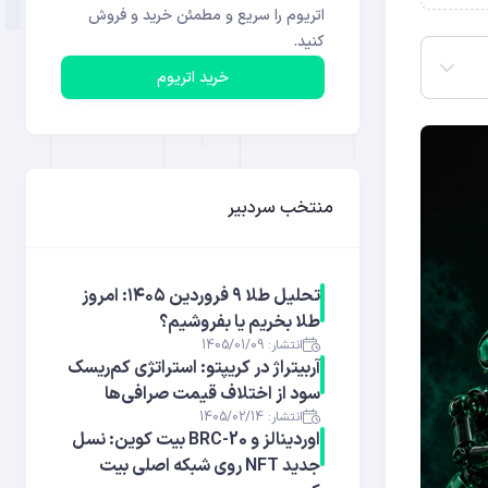
اتریوم را سریع و مطمئن خرید و فروش
کنید.
خرید اتریوم
منتخب سردبیر
تحلیل طلا ۹ فروردین ۱۴۰۵: امروز
طلا بخریم یا بفروشیم؟
انتشار: 1405/01/09
آربیتراژ در کریپتو: استراتژی کم‌ریسک
سود از اختلاف قیمت صرافی‌ها
انتشار: 1405/02/14
اوردینالز و BRC-20 بیت کوین: نسل
جدید NFT روی شبکه اصلی بیت