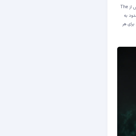
اصطلاح MEV در ابتدا «Miner Extractable Value» نامیده می‌شد، زیرا در دوران اثبات کار (Proof of Work) ماینرها بودند که این قدرت را داشتند. پس از The
هد این پدیده محدود به
د. درک این مفهوم برای هر