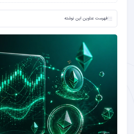
فهرست عناوین این نوشته
MEV چیست؟ ارزش پنهان در تراکنش‌ها
انواع اصلی MEV: چگونه ارزش استخراج می‌شود؟
اعداد و ارقام: MEV چقدر بزرگ است؟
MEV خوب وجود دارد؟ دو روی سکه
MEV-Boost و PBS: اکوسیستم جدید
چطور از MEV در امان بمانیم؟ راهکارهای عملی
آینده MEV: حل‌شدنی است؟
سوالات متداول
۱. آربیتراژ DEX (DEX Arbitrage)
۲. Sandwich Attack: حمله ساندویچی
۳. لیکوییدیشن (Liquidation)
۴. Front-Running NFT
Flashbots: اولین تلاش برای بازی منصفانه
PBS (Proposer-Builder Separation)
MEV چیست؟
Sandwich Attack چیست؟
چطور از Sandwich Attack در امان بمانیم؟