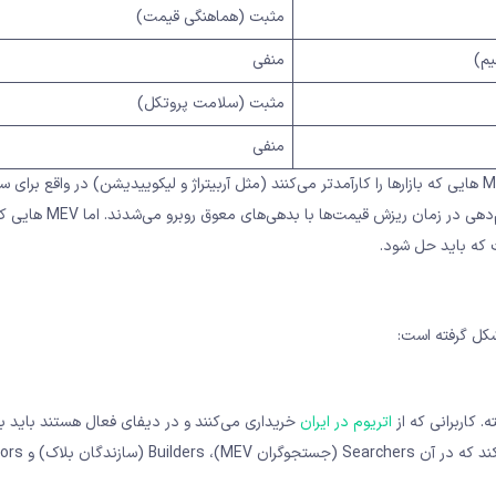
مثبت (هماهنگی قیمت)
م)
منفی
مثبت (سلامت پروتکل)
منفی
تمایز بین MEV «خوب» و «بد» از منظر طراحی پروتکل اهمیت دارد. MEV هایی که بازارها را کارآمدتر می‌کنند (مثل آربیتراژ و لیکوییدیشن) در وا
اکوسیستم ضروری هستند. بدون ربات‌های لیکوییدیشن، پروتکل‌های وام‌دهی
 که باید حل شود.
اتریوم در ایران
خریداری می‌کنند و در دیفای فعال هستند باید با