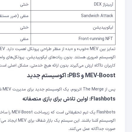
آربیتراژ DEX
خنثی
Sandwich Attack
منفی (ضرر مستقی
لیکوییدیشن
خنثی
Front-running NFT
منفی
کاربران ناآگاه ارزش می‌گیرند بدون ارائه هیچ خدمتی، مشکل اصلی است
MEV-Boost و PBS: اکوسیستم جدید
پس از The Merge اتریوم، یک اکوسیستم جدید برای مدیریت MEV شکل گرفته است:
Flashbots: اولین تلاش برای بازی منصفانه
Flashbots یک تیم تحقیقاتی است که زیرساخت MEV-Boost را ساخته. کاربرانی که از
صورت جداگانه عمل می‌کنند.