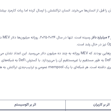
تی یک NFT ارزشمند با قیمت پایین لیست می‌شود، ربات‌های MEV آن را قبل از انسان‌ها می‌خرند. انسان تراکنشش را ارسال کرده اما ربات کارمز
ار
رسیده است. تنها 
برای درک بهتر مقیاس این پدیده: در اوج فعالیت DeFi در سال ۲۰۲۱، روزهایی بودند که MEV روزانه به چند ده میلیون دلار می‌رسید. این اعد
MEV یک نگرانی نظری نیست، بلکه یک هزینه واقعی است که هر کاربر DeFi به طور مستقیم یا غیر
BNB Chain، Solana و Polygon، MEV در این شبکه‌ها نیز رشد چشمگیری داشته است. هر شبکه‌ای با یک mempool عمومی 
اثر بر کاربران
اثر بر اکوسیستم