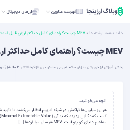
وبلاگ ارزینجا
فهرست عناوین
ارزهای دیجیتال
خانه
»
همه نوشته ها
»
MEV چیست؟ راهنمای کامل حداکثر ارزش قابل استخراج برای همه
TC
MEV چیست؟ راهنمای کامل حداکثر ارزش قابل استخراج برای همه
ETH
بخش:
آموزش ارز دیجیتال به زبان ساده؛ شروعی مطمئن برای تازه‌کارها
انتشار 3 ماه قبل
آخرین 
USDT
SOL
GE
آنچه می‌خوانید...
هر روز میلیون‌ها تراکنش در شبکه اتریوم انتظار می‌کشند تا تأیید شو
ADA
مفاهیم دنیای کریپتو است. MEV هر سال میلیاردها […]