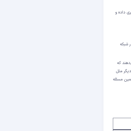
د بیشتری داده و
در سال ۲۰۲۴-۲۰۲۵، روزانه میلیون‌ها دلار MEV در شبکه
اد نشان می‌دهند که
مستقیم آن را می‌پردازد. با گسترش DeFi به شبکه‌های دیگر مثل
و ترتیب‌بندی تراکنش به همین مسئله