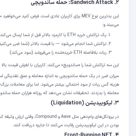
۲. Sandwich Attack: حمله ساندویچی
می‌بیند و:
یک تراکنش خرید ETH با کارمزد بالاتر قبل از شما ارسال می‌کند (قیمت را بالا می‌برد)
تراکنش شما انجام می‌شود — با قیمت بالاتر (شما ضرر می‌کنید
ربات بلافاصله ETH خریده‌شده را می‌فروشد (سود می‌کند)
این سه تراکنش شما را «ساندویچ» می‌کنند. کاربران با لغزش قیمت بالا (High Slippage) بیشتر قربانی این حمله می‌شوند
هزینه گس ربات از سود احتمالی بیشتر می‌شود. اما برای معاملات بزرگ‌ت
معامله را بدزدند. تحقیقات نشان می‌دهد که روزانه هزاران حمله ساندوی
۳. لیکوییدیشن (Liquidation)
بودن در این لیکوییدیشن رقابت می‌کنند تا جایزه دریافت کنند.
۴. Front-Running NFT