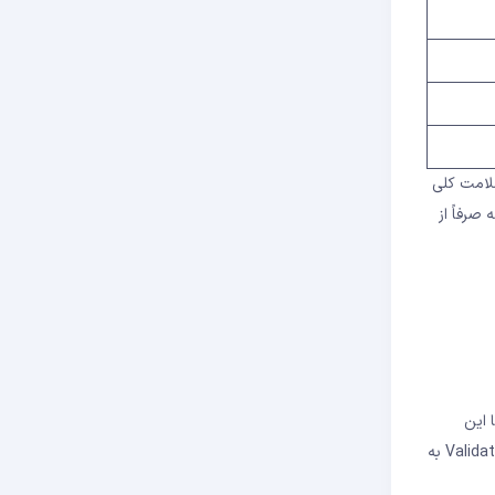
قع برای سلامت کلی
 در زمان ریزش قیمت‌ها با بدهی‌های معوق روبرو می‌شدند. اما MEV هایی که صرفاً از
 این
اکوسیستم آشنا باشند. این سیستم یک بازار شفاف برای MEV ایجاد می‌کند که در آن Searchers (جستجوگران MEV)، Builders (سازندگان بلاک) و Validators به