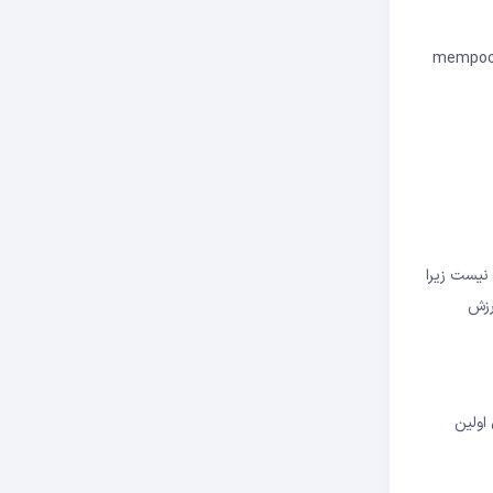
 MEV برای کاربران عادی است. فرض کنید می‌خواهید ۱۰۰۰ دلار ETH بخرید در یک صرافی غیرمتمرکز. یک ربات MEV تراکنش شما را در mempool
) این حمله معمولاً اقتصادی نیست زیرا
رزش
 کسی پایین می‌آید، موقعیتش برای لیکوییدیشن آماده می‌شود. ربات‌های MEV برای اولین