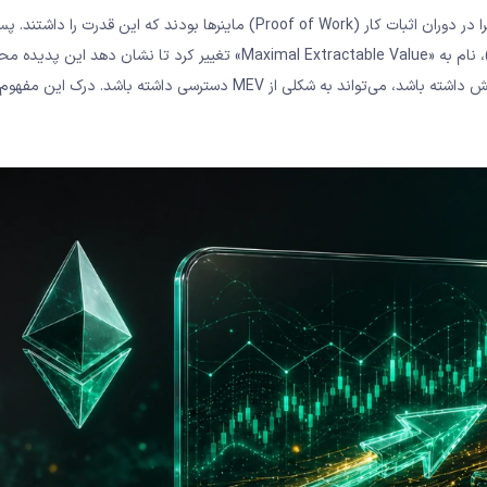
Merge اتریوم در سال ۲۰۲۲ و تغییر به اثبات سهام (Proof of Stake)، نام به «Maximal Extractable Value» تغییر کرد تا نشان د
ماینرها نیست. در واقع هر کسی که در فرآیند ساخت و پیشنهاد بلاک نقش داشته باشد، می‌تواند به شکلی از MEV دسترسی داشته باش