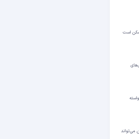
، اگر اپراتوری که انتخاب کرده‌اید در یک AVS خطا کند، ممکن است
‌های
 AVS طراحی ضعیفی داشته باشد و Slashing های ناخواسته
ریع، این می‌تواند