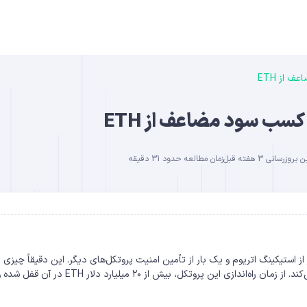
 از ETH
B
 کسب سود مضاعف از ETH
بروزرسانی 3 هفته قبل
زمان مطالعه حدود 31 دقیقه
DO
ز استیکینگ اتریوم و یک بار از تأمین امنیت پروتکل‌های دیگر. این دقیقاً چیزی
که ری‌استیکینگ (Restaking) با ایگن‌لیر (EigenLayer) ممکن می‌کند. از زمان راه‌اندازی این پروتکل، بیش از ۲۰ میلیارد دل