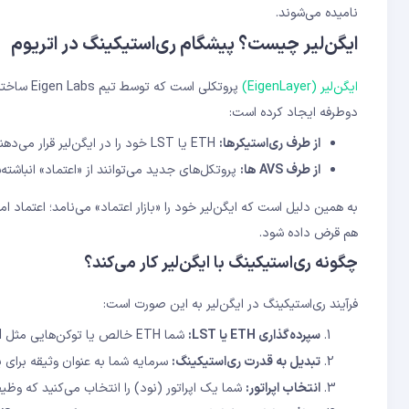
نامیده می‌شوند.
ایگن‌لیر چیست؟ پیشگام ری‌استیکینگ در اتریوم
ایگن‌لیر (EigenLayer)
پروتکلی 
دوطرفه ایجاد کرده است:
از طرف ری‌استیکرها:
ETH یا LST خود را در ایگن‌لیر قرار می‌دهند و در ازای تأمین امنیت AVS ها، پاداش اضافه دریافت می‌کنند
از طرف AVS ها:
پروتکل‌های جدید می‌توانند از «اعتماد» انباشته
هم قرض داده شود.
چگونه ری‌استیکینگ با ایگن‌لیر کار می‌کند؟
فرآیند ری‌استیکینگ در ایگن‌لیر به این صورت است:
سپرده‌گذاری ETH یا LST:
شما ETH خالص یا توکن‌هایی مثل stETH، rETH یا cbETH را در قرارداد هوشمند ایگن‌لیر قرار می‌دهید
تبدیل به قدرت ری‌استیکینگ:
سرمایه شما به عنوان وثیقه برای یک یا چند AVS در ن
انتخاب اپراتور:
شما یک اپراتور (نود) را انتخاب می‌کنید که وظیفه تأمین امنیت S