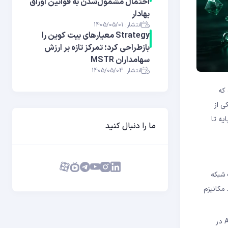
احتمال مشمول‌شدن به قوانین اوراق
بهادار
انتشار: 1405/05/01
Strategy معیارهای بیت کوین را
بازطراحی کرد؛ تمرکز تازه بر ارزش
سهامداران MSTR
انتشار: 1405/05/04
 که
 شده و به یکی از
یه تا
ما را دنبال کنید
 با قفل کردن ۳۲ ETH به تأمین امنیت شبکه
شته باشد، بخشی از ETH قفل‌شده‌اش توسط مکانیزم
و کسب درآمد از طریق استیکینگ هستند، آشنایی با این مکانیزم اساسی است. اگر می‌خواهید از مقایسه APY و APR در