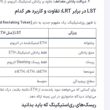
دریافت پاداش مضاعف:
علاوه بر پاداش استیکینگ اتریوم، از AVS هایی که به آن‌ها امنیت داده‌اید پاداش اضافی دریافت می‌کنید
LST در برابر LRT: تفاوت و کاربرد هر کدام
با ظهور ری‌استیکینگ، یک مفهوم جدید به نام
id Restaking Token)
ویژگی
LST (مثل stETH)
پشتوانه
ETH استیک‌شده در اتریوم
منبع پاداش
فقط پاداش استیکینگ ETH
ریسک
فقط ریسک Slashing اتریوم
نمونه‌ها
stETH، rETH، cbETH
سطح پیچیدگی
متوسط
برای کسانی که می‌خواهند سود بلندمدت از ETH داشته باشند، درک تفاوت این دو دسته ضروری است. راهنمای
می‌تواند دیدگاه جامع‌تری در این زمینه ارائه دهد.
ریسک‌های ری‌استیکینگ که باید بدانید