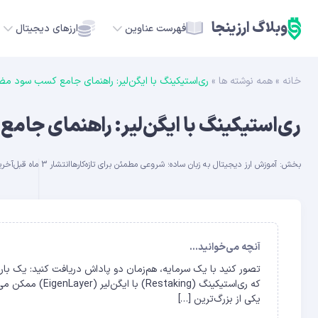
وبلاگ ارزینجا
فهرست عناوین
ارزهای دیجیتال
خانه
»
همه نوشته ها
»
ری‌استیکینگ با ایگن‌لیر: راهنمای جامع کسب سود مضاعف
TC
ری‌استیکینگ با ایگن‌لیر: راهنمای جامع
ETH
بخش:
آموزش ارز دیجیتال به زبان ساده؛ شروعی مطمئن برای تازه‌کارها
انتشار 3 ماه قبل
آخرین 
USDT
SOL
GE
آنچه می‌خوانید...
تصور کنید با یک سرمایه، هم‌زمان دو پاداش دریافت کنید: یک بار ا
ADA
یکی از بزرگ‌ترین […]