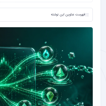
فهرست عناوین این نوشته
استیکینگ اتریوم: مرور سریع بر پایه‌ها
استیکینگ مایع (Liquid Staking) چیست؟
ری‌استیکینگ چیست و چرا از استیکینگ معمولی متفاوت است
ایگن‌لیر چیست؟ پیشگام ری‌استیکینگ در اتریوم
LST در برابر LRT: تفاوت و کاربرد هر کدام
ریسک‌های ری‌استیکینگ که باید بدانید
پروتکل‌های پیشرو در اکوسیستم ری‌استیکینگ
چگونه وارد ری‌استیکینگ با ایگن‌لیر شویم؟
چشم‌انداز آینده: ری‌استیکینگ در سال ۲۰۲۶ و فراتر
سوالات متداول
چگونه ری‌استیکینگ با ایگن‌لیر کار می‌کند؟
۱. ریسک Slashing مضاعف
۲. ریسک قرارداد هوشمند
۳. ریسک AVS جدید
۴. ریسک نقدینگی
مسیر اول: ری‌استیکینگ مستقیم
مسیر دوم: ری‌استیکینگ مایع (LRT)