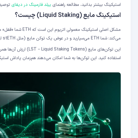
استیکینگ بیشتر بدانید، مطالعه راهنمای
ییلد فارمینگ در دیفای
توصیه 
استیکینگ مایع (Liquid Staking) چیست؟
مشکل اصلی استیکینگ معمولی اتریوم این است که ETH شما «قفل» می‌شود و نمی‌توانید در همان زمان از آن استفاده کنید.
می‌کند: شما ETH می‌سپارید و در عوض یک توکن مایع (مثل stETH از لیدو) دریافت می‌کنید که نشان‌دهنده ETH استیک‌شده شماست.
این توکن‌های مایع (okens
استفاده کنید. این توکن‌ها به شما امکان می‌دهند هم‌زمان پاداش استیکین