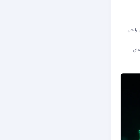
را حل
دیفای