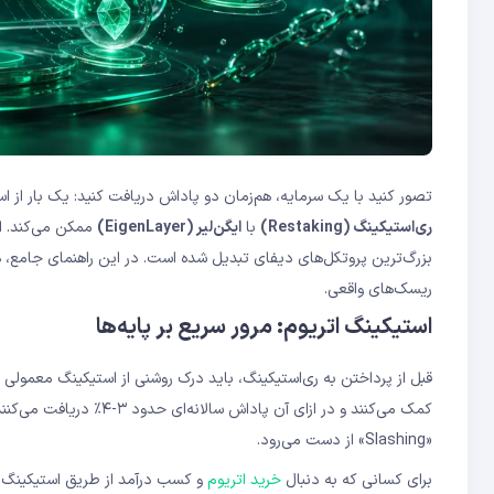
ری‌استیکینگ چیست و چه فرقی با استیکینگ معمولی دارد؟
ایگن‌لیر چیست؟
آیا ری‌استیکینگ با ایگن‌لیر ریسک دارد؟
LRT و LST چه فرقی دارند؟
چگونه وارد ری‌استیکینگ شویم؟
تصور کنید با یک سرمایه، هم‌زمان دو پاداش دریافت کنید: یک بار از اس
ری‌استیکینگ (Restaking)
با
ایگن‌لیر (EigenLayer)
بزرگ‌ترین پروتکل‌های دیفای تبدیل شده است. در این راهنمای جامع، هر آ
ریسک‌های واقعی.
استیکینگ اتریوم: مرور سریع بر پایه‌ها
«Slashing» از دست می‌رود.
برای کسانی که به دنبال
خرید اتریوم