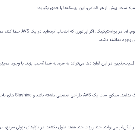
مراه است. پیش از هر اقدامی، این ریسک‌ها را جدی بگیرید:
در استیکینگ معمولی، فقط یک ریسک Slashing وجود دارد: شبکه اتریوم. اما در ری‌استیکینگ
 آسیب‌پذیری در این قراردادها می‌تواند به سرمایه شما آسیب بزند. با وجود ممیزی
بسیاری از AVS ها پروژه‌های جدیدی هستند که سابقه‌ای در مقیاس بزرگ ندارند. ممکن است یک
ج از ری‌استیکینگ ممکن است زمان‌بر باشد. دوره‌های Unbonding در ایگن‌لیر می‌توانند چند روز تا چند هفته طول بکشند. در بازارهای نزولی س