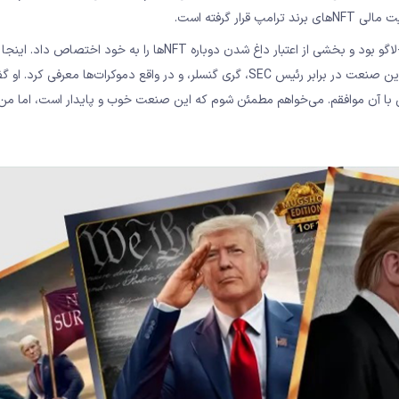
 گرفته است.
دو ماه بعد، در ۸ می، او میزبان طرفداران NFT در خانه خود در مار-ئه-لاگو بود و بخشی از اعتبار داغ شدن دوباره NFTها را ب
موضع محکم خود را در برابر کریپتو اتخاذ کرد و خود را به‌عنوان مدافع این صنعت در برابر رئیس SEC، گری گنسلر، و در واقع دموکرات‌ه
با آن موافقم. می‌خواهم مطمئن شوم که این صنعت خوب و پایدار است، اما من 