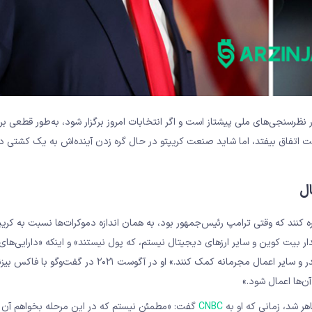
لیلگر سیاسی، این هفته گفت که هریس «با ۳.۸ امتیاز در نظرسنجی‌های ملی پیشتاز است و اگر انتخابات امروز برگزار شود، به‌طور ق
بر، هر چیزی ممکن است اتفاق بیفتد، اما شاید صنعت کریپتو در حال گره زدن آینده‌اش به یک کشت
ل
نند که وقتی ترامپ رئیس‌جمهور بود، به همان اندازه دموکرات‌ها نسبت به کریپ
ام کرد که «من طرفدار بیت کوین و سایر ارزهای دیجیتال نیستم، که پول نیستند» و اینکه «دارایی‌ه
بدون نظارت می‌توانند به فعالیت‌های غیرقانونی مانند تجارت مواد مخدر و سایر اعمال مجرمانه کمک کنند.» او 
ن‌ها اعمال شود.»
 شد، زمانی که او به
CNBC
گفت: «مطمئن نیستم که در این مرحله بخواهم آن را