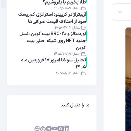
طلا بخریم یا بفروشیم؟
انتشار: 1405/01/09
آربیتراژ در کریپتو: استراتژی کم‌ریسک
سود از اختلاف قیمت صرافی‌ها
انتشار: 1405/02/14
اوردینالز و BRC-20 بیت کوین: نسل
جدید NFT روی شبکه اصلی بیت
کوین
انتشار: 1405/02/15
تحلیل سولانا امروز ۱۷ فروردین ماه
۱۴۰۵
انتشار: 1405/01/17
ما را دنبال کنید