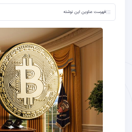
فهرست عناوین این نوشته
انتخابات ۲۰۲۴ آمریکا: دوراهی مرگ و زندگی برای بیت کوین؟
چرخش ترامپ در مورد بیت کوین و ارزهای دیجیتال
ارتش ضد کریپتو دموکرات‌ها
هدف گرفتن صنعت کریپتو توسط عملیات چوک پوینت ۲
دموکرات‌ها مسئول جنگ SEC علیه کریپتو هستند
ترامپ وعده داده که CBDCها را از بین خواهد برد
آیا کریپتو باید یک صنعت جمهوری‌خواه باشد؟