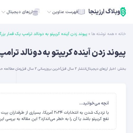
وبلاگ ارزینجا
فهرست عناوین
ارزهای دیجیتال
خانه
»
همه نوشته ها
»
پیوند زدن آینده کریپتو به دونالد ترامپ یک قمار بز
TC
پیوند زدن آینده کریپتو به دونالد ترام
ETH
بخش:
اخبار ارزهای دیجیتال
انتشار 2 سال قبل
آخرین بروزرسانی 2 سال قبل
زمان مطالعه حدود 30 
USDT
SOL
GE
آنچه می‌خوانید...
با نزدیک شدن به انتخابات ۲۰۲۴ آمریکا، بس
ADA
نفع کریپتو باشد یا آن را به خطر می‌اندازد؟ این مقاله به بررسی 