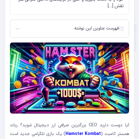
نقش […]
فهرست عناوین این نوشته
نحوه اجرای بازی همستر کامبت
سطح بندی بازی همستر کامبت
افزایش درآمد در بازی همستر کامبت
ایردراپ همستر کامبت
خطا و ارورهای همستر کامبت
آیا دوست دارید CEO بزرگترین صرافی ارز دیجیتال شوید؟ ربات
همستر کامبت (
Hamster Kombat
) یک بازی تلگرامی جدید است