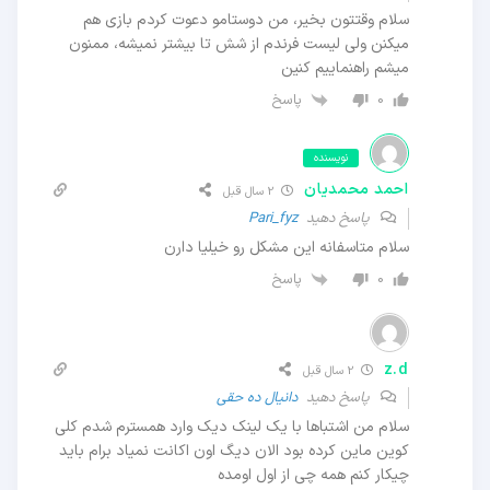
سلام وقتتون بخیر، من دوستامو دعوت کردم بازی هم
میکنن ولی لیست فرندم از شش تا بیشتر نمیشه، ممنون
میشم راهنماییم کنین
پاسخ
0
نویسنده
احمد محمدیان
2 سال قبل
پاسخ دهید
Pari_fyz
سلام متاسفانه این مشکل رو خیلیا دارن
پاسخ
0
z.d
2 سال قبل
پاسخ دهید
دانیال ده حقی
سلام من اشتباها با یک لینک دیک وارد همسترم شدم کلی
کوین ماین کرده بود الان دیگ اون اکانت نمیاد برام باید
چیکار کنم همه چی از اول اومده