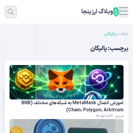
وبلاگ ارزینجا
خانه
»
پالیگان
برچسب:
پالیگان
آموزش اتصال MetaMask به شبکه‌های مختلف (BNB
Chain، Polygon، Arbitrum)
انتشار: 1405/01/26