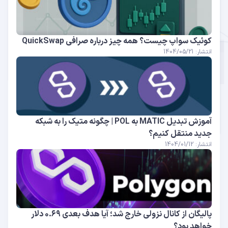
کوئیک سواپ چیست؟ همه چیز درباره صرافی QuickSwap
انتشار: 1404/05/21
آموزش تبدیل MATIC به POL | چگونه متیک را به شبکه
جدید منتقل کنیم؟
انتشار: 1404/01/12
پالیگان از کانال نزولی خارج شد؛ آیا هدف بعدی ۰.۶۹ دلار
خواهد بود؟