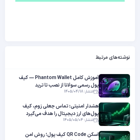
نوشته‌های مرتبط
آموزش کامل Phantom Wallet — کیف
پول رسمی سولانا از نصب تا ترید
انتشار: 1405/04/18
هشدار امنیتی: تماس جعلی زوم، کیف
پول‌های ارز دیجیتال را هدف می‌گیرد
انتشار: 1405/05/04
اسکن QR Code کیف پول؛ روش امن