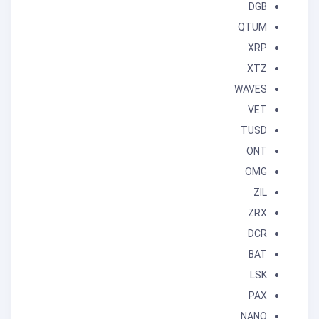
DGB
QTUM
XRP
XTZ
WAVES
VET
TUSD
ONT
OMG
ZIL
ZRX
DCR
BAT
LSK
PAX
NANO