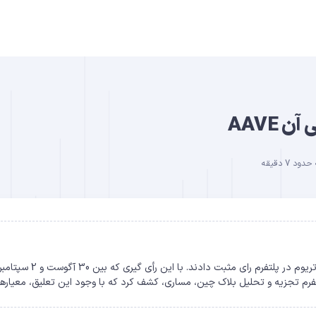
B
 AAVE
د 7 دقیقه
DO
اعضای انجمن آوه [AAVE] به پیشنهادی مبنی بر توقف موقت وام اتریوم در پلتفرم رای م
فرم تجزیه و تحلیل بلاک چین، مساری، کشف کرد که با وجود این تعلیق، معیارها