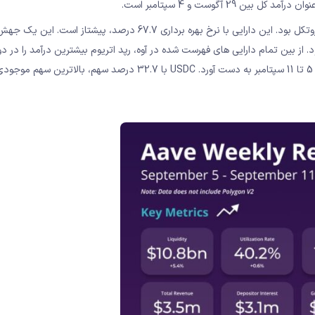
شده در مدت مشابه بود. از بین تمام دارایی های فهرست شده در آوه، رپد اتریوم بیشترین درآمد را در 
بررسی ایجاد کرد. پس از آن USDC، درآمدی بالغ بر 722000 دلار را بین 5 تا 11 سپتامبر به دست آورد. USDC با 32.7 درصد سهم، 