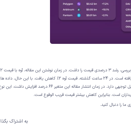
معامله می شود. قیمت هر واحد AAVE در هفت روز گذشته 1٪ کاهش یافته است. در 24 ساعت گذشته، قیمت آوه 2٪ کاهش یافت. با
مارکت کپ نشان می دهد که حجم معاملات در همان دوره افزایش قابل توجهی دارد. در زمان انتشار مقاله این متغیر 66 در
اران است. بنابراین کاهش بیشتر قیمت قریب الوقوع است.
 ما را دنبال کنید.
به اشتراک بگذار