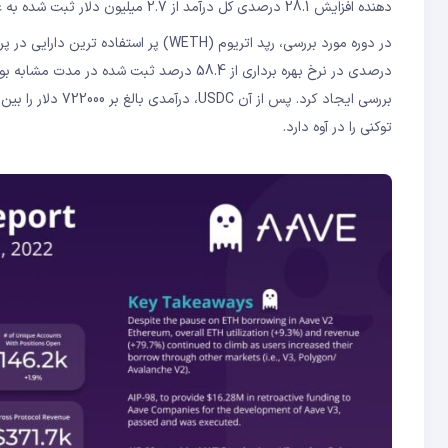
دهنده افزایش 28.1 درصدی کل درآمد از 2.7 میلیون دلار ثبت شده به عنوان درآمد کل بین 29 آگوست و 4 سپتامبر است.
درصدی در نرخ بهره برداری از 58.4 درصد ثبت 
توکنی را در آوه دارد.