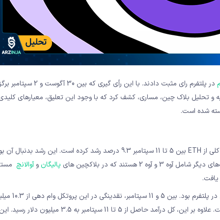
م
در پلتفرم رای مثبت دادند. با این رأی گیری که بین 30 آگ
یه و تحلیل بلاک چین، مساری، کشف کرد که با وجود این تعلیق، معیارهای کلیدی
علاوه بر این، علی‌رغم توقف وام‌گیری اتریوم، مساری پی برد که استفاده کلی از ETH بین 5 تا 11 سپتامبر 9.3 درصد رشد کرده است. این رشد بد
ه 2 هستند که در بلاکچین های
پالیگان
و
آوالانچ
مستق
از نظر معیارهای کلیدی اکوسیستم، آوه شاهد رشد 5.4 درصدی ن
ثبت شده بین 29 آگوست تا 4 سپتامبر به 10.8 میلیارد دلار افزایش یافت. علاوه بر این، کل درآمد حاصل از 5 تا 11 سپتامبر