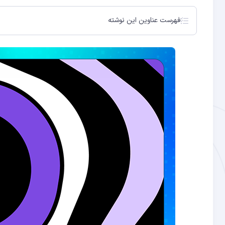
فهرست عناوین این نوشته
پروتکل آوه رشد کمی داشت
وضعیت AAVE چطور است؟