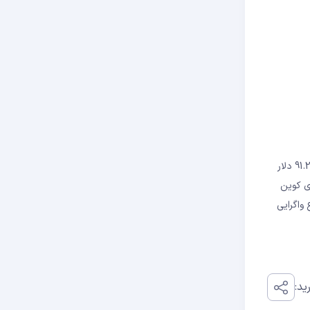
بر اساس داده‌های کوین مارکت کپ، توکن بومی پروتکل در دوره مورد بررسی، رشد ۳ درصدی قیمت را داشت. در زمان نوشتن این مقاله، آوه با قیمت 91.22 دلار
 این حال، داده های کوین
صد افزایش داشت. این نوع واگرایی
ید: