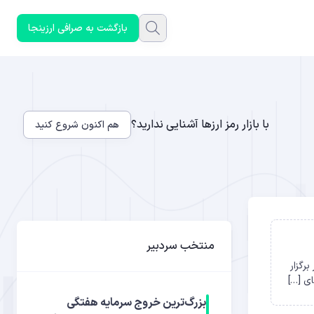
بازگشت به صرافی ارزینجا
با بازار رمز ارزها آشنایی ندارید؟
هم اکنون شروع کنید
منتخب سردبیر
ثبت دادند. با این رأی گیری که بین 30 آگوست و 2 سپتامبر برگزار
ی […]
بزرگ‌ترین خروج سرمایه هفتگی