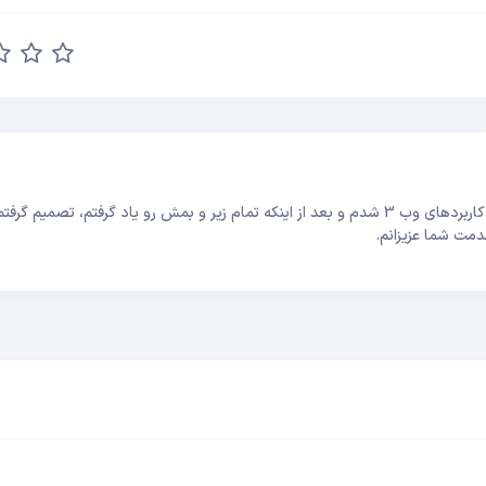
سلام! احمد محمدیان هستم! با تولد اتریوم بود که عاشق کاربردهای وب 3 شدم و بعد از اینکه تمام زیر و بمش رو یاد گرفتم، ت
دمت شما عزیزانم.