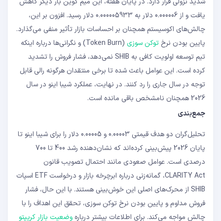
شدید نزولی قرار دارد. در پایان هفته، این میم کوین بار دیگر کاهش
یافت و از 0.000006 دلار به 0.000005933 دلار رسید. افزون بر این،
چالش‌های اکوسیستم همچنان بر احساسات بازار تأثیر منفی می‌گذارد.
پایین بودن نرخ
توکن سوزی
(Token Burn) و نگرانی‌ها درباره اینکه
تیم توسعه اولویت کافی به SHIB نمی‌دهد، فشار فروش را تشدید
کرده است. این عوامل باعث شده تا برخی منتقدان هرگونه رالی قابل
توجه در سال جاری را رد کنند. در نهایت، عملکرد شیبا اینو در سال
2026 همچنان نامشخص باقی مانده است.
جمع‌بندی
تحلیل‌گران دو هدف قیمتی 0.00003 و 0.00005 دلار را برای شیبا اینو تا
پایان 2026 پیش‌بینی کرده‌اند که نشان‌دهنده رشد 400 تا 700
درصدی است. عوامل صعودی مانند احتمال تصویب قانون
CLARITY Act، گمانه‌زنی درباره ابرچرخه بازار و درخواست ETF اسپات
SHIB از محرک‌های اصلی این خوش‌بینی هستند. با این حال، فشار
فروش مداوم و پایین بودن نرخ توکن سوزی، تحقق این اهداف را با
چالش مواجه می‌کند. برای اطلاعات بیشتر درباره
وضعیت بازار کریپتو