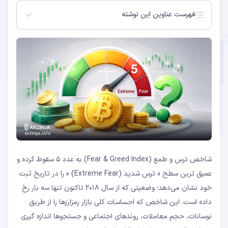
فهرست عناوین این نوشته
شاخص ترس و طمع: نقشه ‌برداری احساسات بازار رمزارز
عدد ۵ در شاخص ترس و طمع: کف قیمتی یا ادامه
سقوط؟
رفتار سرمایه ‌گذاران حرفه‌ای در دل ترس شدید بازار
آیا اکنون زمان مناسب خرید بیت‌ کوین است؟ بررسی
فرصت ‌ها و ریسک ‌ها
شاخص ترس و طمع چیست و چگونه محاسبه می‌‌شود؟
تفسیر بازه ‌های عددی و معنای آن ‌ها
عدد ۵: چه پیامی‌برای بازار دارد؟
سقوط نادر به عدد ۵ در فوریه ۲۰۲۶
عملکرد تاریخی و سیگنال ‌های دوگانه
اسمارت مانی در حال انباشت: الگویی تکرارشونده
شاخص ترس و طمع (Fear & Greed Index) به عدد ۵ سقوط کرده و
استراتژی‌ های هوشمندانه حرفه‌ای ‌ها در بحران
سیگنال خرید در اوج وحشت بازار
عمیق ‌ترین سطح « ترس شدید (Extreme Fear) » را در تاریخ ثبت
فرصت‌های نهفته در ترس شدید
خود نشان می‌‌دهد؛ وضعیتی که از سال ۲۰۱۸ تاکنون تنها سه بار رخ
ریسک‌های جدی پیش رو
داده است. این شاخص که احساسات کلی بازار رمزارزها را از طریق
نوسانات، حجم معاملات، روندهای اجتماعی و جستجوها اندازه‌ گیری