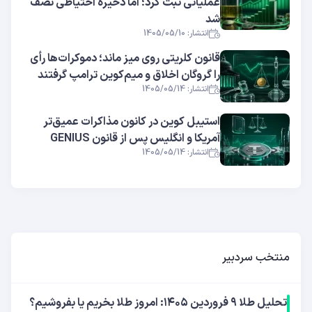
عملیاتی ثبت کرد؛ اما ذخیره احتیاطی نصف
شد
انتشار: 1405/05/10
قانون کلریتی روی میز ماند؛ دموکرات‌ها رأی
را گروگان اخلاق و میم‌کوین ترامپ گرفتند
انتشار: 1405/05/14
استیبل کوین در کانون مذاکرات عمیق‌تر
آمریکا و انگلیس پس از قانون GENIUS
انتشار: 1405/05/14
منتخب سردبیر
تحلیل طلا ۹ فروردین ۱۴۰۵: امروز طلا بخریم یا بفروشیم؟