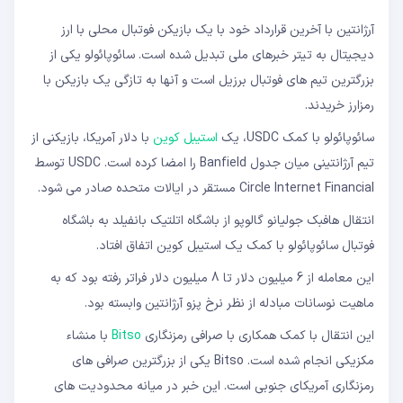
آرژانتین با آخرین قرارداد خود با یک بازیکن فوتبال محلی با ارز
دیجیتال به تیتر خبرهای ملی تبدیل شده است. سائوپائولو یکی از
بزرگترین تیم های فوتبال برزیل است و آنها به تازگی یک بازیکن با
رمزارز خریدند.
سائوپائولو با کمک USDC، یک
استیبل کوین
با دلار آمریکا، بازیکنی از
تیم آرژانتینی میان‌ جدول Banfield را امضا کرده است. USDC توسط
Circle Internet Financial مستقر در ایالات متحده صادر می شود.
انتقال هافبک جولیانو گالوپو از باشگاه اتلتیک بانفیلد به باشگاه
فوتبال سائوپائولو با کمک یک استیبل کوین اتفاق افتاد.
این معامله از 6 میلیون دلار تا 8 میلیون دلار فراتر رفته بود که به
ماهیت نوسانات مبادله از نظر نرخ پزو آرژانتین وابسته بود.
این انتقال با کمک همکاری با صرافی رمزنگاری
Bitso
با منشاء
مکزیکی انجام شده است. Bitso یکی از بزرگترین صرافی های
رمزنگاری آمریکای جنوبی است. این خبر در میانه محدودیت های