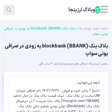
وبلاگ ارزینجا
خانه
»
همه نوشته ها
»
بلاک بنک blockbank (BBANK) به زودی در صرافی
یونی سواپ
بلاک بنک blockbank (BBANK) به زودی در صرافی
یونی سواپ
بخش:
لیستینگ صرافی های ارزدیجیتال
انتشار 3 سال قبل
آنچه می‌خوانید...
تاریخ / زمان خرید و فروش : ۱۴۰۲/۰۹/۲۷ نام صرافی میزبان:
UNI سایت ارز بلاک بنک : لینک قیمت بلاک بنک در حال حاضر
:[mcrypto coin=”BBANK”] بلاک بنک چیست ؟ ارز دیجیتال
بلاک بنک (Blockbank) توکن بومی پلتفرم مالی بلاک بنک
است که در سال 2023 راه اندازی شد. این پلتفرم یک پلتفرم