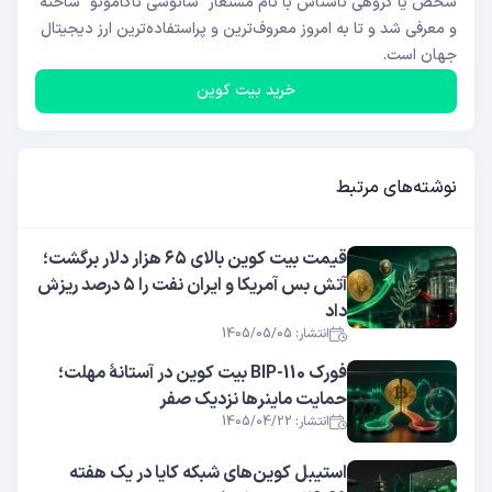
شخص یا گروهی ناشناس با نام مستعار "ساتوشی ناکاموتو" ساخته
و معرفی شد و تا به امروز معروف‌ترین و پراستفاده‌ترین ارز دیجیتال
جهان است.
خرید بیت کوین
نوشته‌های مرتبط
قیمت بیت کوین بالای ۶۵ هزار دلار برگشت؛
آتش بس آمریکا و ایران نفت را ۵ درصد ریزش
داد
انتشار: 1405/05/05
فورک BIP-110 بیت کوین در آستانهٔ مهلت؛
حمایت ماینرها نزدیک صفر
انتشار: 1405/04/22
استیبل کوین‌های شبکه کایا در یک هفته