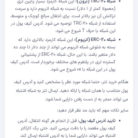
شبکه TRC-20 (ترون):
این شبکه کارمزد بسیار پایین تری
(معمولا کمتر از ۱ دلار) نسبت به شبکه اتریوم دارد و سرعت
تراکنش آن نیز بالاتر است. برای انتقال مبالغ کوچک و متوسط،
استفاده از شبکه TRC-20 توصیه می شود. آدرس کیف پول در
این شبکه با حرف T شروع می شود.
شبکه ERC-20 (اتریوم):
این شبکه کارمزد بالاتری دارد که
بسته به شلوغی شبکه اتریوم می تواند از چند دلار تا چند ده
دلار متغیر باشد. با این حال، شبکه ERC-20 از پشتیبانی
گسترده تری در پلتفرم های مختلف برخوردار است. آدرس کیف
پول در این شبکه با 0x شروع می شود.
هنگام خرید تتر، حتما شبکه مورد نظر را مشخص کنید و آدرس کیف
پول متناسب با همان شبکه را ارائه دهید. ارسال تتر به شبکه اشتباه
می تواند منجر به از دست رفتن دارایی شما شود.
سایر نکات مهم که باید مد نظر قرار دهید:
تایید آدرس کیف پول:
قبل از انجام هر گونه انتقال، آدرس
کیف پول مقصد را با دقت بررسی کنید. حتی یک کاراکتر
اشتباه می تواند دارایی شما را به آدرس اشتباه ارسال کند.