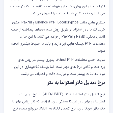
تتر است. در این روش، خریدار و فروشنده مستقیما با یکدیگر معامله
می کنند و یک پلتفرم واسط معامله را تسهیل می کند.
پلتفرم هایی مانند Binance P2P، LocalCryptos و Paxful امکان
خرید تتر با دلار استرالیا از طریق روش های مختلف پرداخت از جمله
انتقال بانکی، PayID و PayPal را فراهم می کنند. با این حال،
معاملات P2P ریسک هایی نیز دارند و باید با احتیاط بیشتری انجام
شوند.
مزیت اصلی معاملات P2P انعطاف پذیری بیشتر در روش های
پرداخت و گاهی نرخ های بهتر است. اما ریسک کلاهبرداری در این
نوع معاملات بیشتر است و نیازمند دقت و احتیاط می باشد.
نرخ تبدیل دلار استرالیا به تتر
نرخ تبدیل دلار استرالیا به تتر (AUD/USDT) به نرخ برابری دلار
استرالیا در برابر دلار آمریکا بستگی دارد. از آنجا که تتر ارزشی برابر با
یک دلار آمریکا دارد، نرخ تبدیل AUD به USDT در واقع همان نرخ