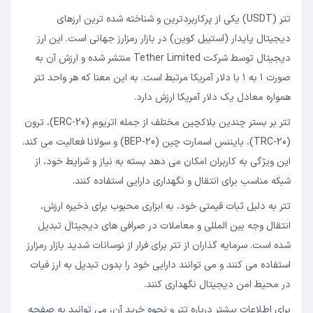
حداقل مبلغ برای تبدیل دلار استرالیا به تتر از طریق
تتر (USDT) یکی از پرکاربردترین و شناخته شده ترین ارزهای
ارزینجا چقدر است؟
دیجیتال پایدار (استیبل کوین) در بازار رمزارز جهانی است. این ارز
چه مدت طول می کشد تا تتر خریداری شده به کیف
پولم برسد؟
دیجیتال توسط شرکت Tether Limited منتشر شده و ارزش آن به
صورت ۱ به ۱ با دلار آمریکا مرتبط است. به این معنا که هر واحد تتر
همواره معادل یک دلار آمریکا ارزش دارد.
تتر بر بستر چندین بلاکچین مختلف از جمله اتریوم (ERC-20)، ترون
(TRC-20)، بایننس اسمارت چین (BEP-20) و سولانا فعالیت می کند.
این ویژگی به کاربران امکان می دهد بسته به نیاز و شرایط خود، از
شبکه مناسب برای انتقال و نگهداری دارایی استفاده کنند.
تتر به دلیل ثبات قیمتی خود، به ابزاری محبوب برای ذخیره ارزش،
انتقال وجه بین المللی و معاملات در صرافی های دیجیتال تبدیل
شده است. سرمایه گذاران از تتر برای فرار از نوسانات شدید بازار رمزارز
استفاده می کنند و می توانند دارایی خود را بدون تبدیل به ارز فیات
در محیط امن دیجیتال نگهداری کنند.
برای اطلاعات بیشتر درباره تتر و نحوه خرید آن، می توانید به صفحه