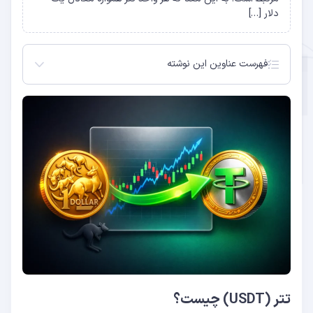
دلار […]
فهرست عناوین این نوشته
تتر (USDT) چیست؟
دلار استرالیا (AUD) چیست؟
روش های تبدیل دلار استرالیا به تتر
نرخ تبدیل دلار استرالیا به تتر
نکات مهم هنگام خرید تتر با دلار استرالیا
مزایای خرید تتر از ارزینجا
سوالات متداول
از طریق ارزینجا (روش پیشنهادی)
صرافی های بین المللی
صرافی های استرالیایی مجاز
معاملات P2P
آیا می توان مستقیما دلار استرالیا را به تتر تبدیل کرد؟
نرخ فعلی تبدیل دلار استرالیا به تتر چقدر است؟
کدام شبکه برای انتقال تتر بهتر است؟ TRC-20 یا ERC-
تتر (USDT) چیست؟
20؟
آیا خرید تتر با دلار استرالیا در استرالیا قانونی است؟