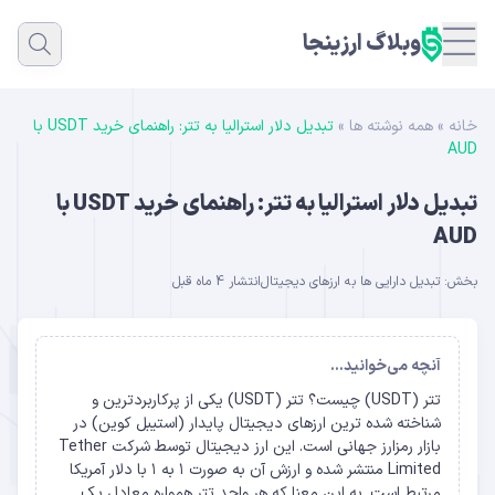
وبلاگ ارزینجا
خانه
»
همه نوشته ها
»
تبدیل دلار استرالیا به تتر: راهنمای خرید USDT با
AUD
تبدیل دلار استرالیا به تتر: راهنمای خرید USDT با
AUD
بخش:
تبدیل دارایی‌ ها به ارزهای دیجیتال
انتشار 4 ماه قبل
آنچه می‌خوانید...
تتر (USDT) چیست؟ تتر (USDT) یکی از پرکاربردترین و
شناخته شده ترین ارزهای دیجیتال پایدار (استیبل کوین) در
بازار رمزارز جهانی است. این ارز دیجیتال توسط شرکت Tether
Limited منتشر شده و ارزش آن به صورت ۱ به ۱ با دلار آمریکا
مرتبط است. به این معنا که هر واحد تتر همواره معادل یک