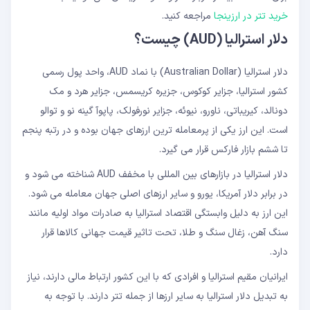
خرید تتر در ارزینجا
مراجعه کنید.
دلار استرالیا (AUD) چیست؟
دلار استرالیا (Australian Dollar) با نماد AUD، واحد پول رسمی
کشور استرالیا، جزایر کوکوس، جزیره کریسمس، جزایر هرد و مک
دونالد، کیریباتی، ناورو، نیوئه، جزایر نورفولک، پاپوآ گینه نو و توالو
است. این ارز یکی از پرمعامله ترین ارزهای جهان بوده و در رتبه پنجم
تا ششم بازار فارکس قرار می گیرد.
دلار استرالیا در بازارهای بین المللی با مخفف AUD شناخته می شود و
در برابر دلار آمریکا، یورو و سایر ارزهای اصلی جهان معامله می شود.
این ارز به دلیل وابستگی اقتصاد استرالیا به صادرات مواد اولیه مانند
سنگ آهن، زغال سنگ و طلا، تحت تاثیر قیمت جهانی کالاها قرار
دارد.
ایرانیان مقیم استرالیا و افرادی که با این کشور ارتباط مالی دارند، نیاز
به تبدیل دلار استرالیا به سایر ارزها از جمله تتر دارند. با توجه به