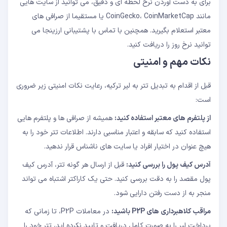
برای به دست آوردن نرخ لحظه ای و دقیق، می توانید از سایت هایی
مانند CoinGecko، CoinMarketCap یا مستقیما از صرافی های
معتبر استعلام بگیرید. همچنین با تماس با پشتیبانی ارزینجا می
توانید نرخ روز را دریافت کنید.
نکات مهم و امنیتی
قبل از اقدام به تبدیل تتر به لیر ترکیه، رعایت نکات امنیتی زیر ضروری
است:
از پلتفرم های معتبر استفاده کنید:
همیشه از صرافی ها و پلتفرم هایی
استفاده کنید که سابقه و اعتبار مناسبی دارند. اطلاعات تتر خود را به
هیچ عنوان در اختیار افراد یا سایت های ناشناس قرار ندهید.
آدرس کیف پول را بررسی کنید:
قبل از ارسال هر گونه تتر، آدرس کیف
پول مقصد را به دقت بررسی کنید. حتی یک کاراکتر اشتباه می تواند
منجر به از دست رفتن دارایی شود.
مراقب کلاهبرداری های P2P باشید:
در معاملات P2P، تا زمانی که
پرداخت لیر را به صورت کامل دریافت و تایید نکرده اید، تتر خود را