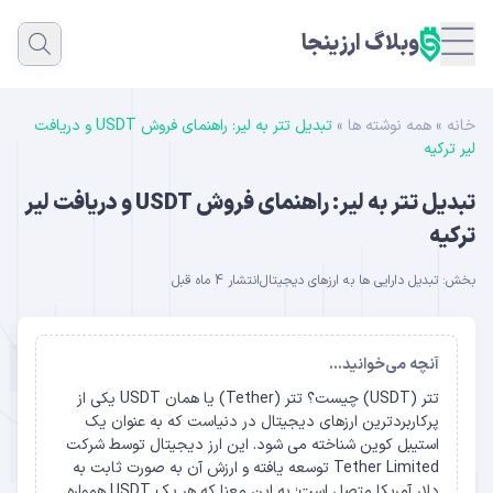
وبلاگ ارزینجا
خانه
»
همه نوشته ها
»
تبدیل تتر به لیر: راهنمای فروش USDT و دریافت
لیر ترکیه
تبدیل تتر به لیر: راهنمای فروش USDT و دریافت لیر
ترکیه
بخش:
تبدیل دارایی‌ ها به ارزهای دیجیتال
انتشار 4 ماه قبل
آنچه می‌خوانید...
تتر (USDT) چیست؟ تتر (Tether) یا همان USDT یکی از
پرکاربردترین ارزهای دیجیتال در دنیاست که به عنوان یک
استیبل کوین شناخته می شود. این ارز دیجیتال توسط شرکت
Tether Limited توسعه یافته و ارزش آن به صورت ثابت به
دلار آمریکا متصل است؛ به این معنا که هر یک USDT همواره