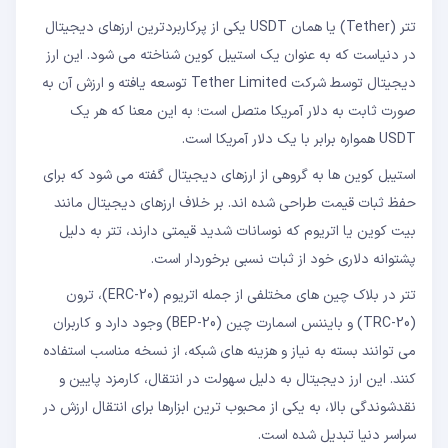
آیا می توان با لیر ترکیه ای که دریافت می کنیم در
تتر (Tether) یا همان USDT یکی از پرکاربردترین ارزهای دیجیتال
ترکیه خرید کنیم؟
در دنیاست که به عنوان یک استیبل کوین شناخته می شود. این ارز
دیجیتال توسط شرکت Tether Limited توسعه یافته و ارزش آن به
صورت ثابت به دلار آمریکا متصل است؛ به این معنا که هر یک
USDT همواره برابر با یک دلار آمریکا است.
استیبل کوین ها به گروهی از ارزهای دیجیتال گفته می شود که برای
حفظ ثبات قیمت طراحی شده اند. بر خلاف ارزهای دیجیتال مانند
بیت کوین یا اتریوم که نوسانات شدید قیمتی دارند، تتر به دلیل
پشتوانه دلاری خود از ثبات نسبی برخوردار است.
تتر در بلاک چین های مختلفی از جمله اتریوم (ERC-20)، ترون
(TRC-20) و بایننس اسمارت چین (BEP-20) وجود دارد و کاربران
می توانند بسته به نیاز و هزینه های شبکه، از نسخه مناسب استفاده
کنند. این ارز دیجیتال به دلیل سهولت در انتقال، کارمزد پایین و
نقدشوندگی بالا، به یکی از محبوب ترین ابزارها برای انتقال ارزش در
سراسر دنیا تبدیل شده است.