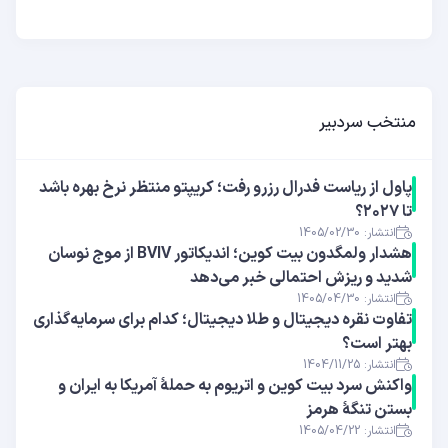
منتخب سردبیر
پاول از ریاست فدرال رزرو رفت؛ کریپتو منتظر نرخ بهره باشد
تا ۲۰۲۷؟
انتشار: 1405/02/30
هشدار ولمگدون بیت کوین؛ اندیکاتور BVIV از موج نوسان
شدید و ریزش احتمالی خبر می‌دهد
انتشار: 1405/04/30
تفاوت نقره دیجیتال و طلا دیجیتال؛ کدام برای سرمایه‌گذاری
بهتر است؟
انتشار: 1404/11/25
واکنش سرد بیت کوین و اتریوم به حملهٔ آمریکا به ایران و
بستن تنگهٔ هرمز
انتشار: 1405/04/22