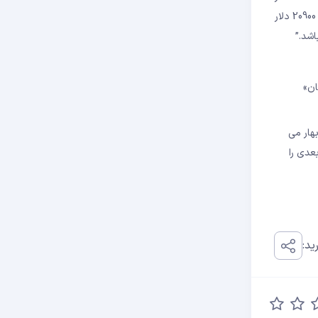
رسید، سپس بالا رفتیم و به حدود 18000 دلار سقوط کردیم، سپس بالا رفتیم و سپس به 19000 دلار پایین آمدیم و سپس بالا رفتیم. سپس عددی در حدود 20900 دلار
ان»
هار می
عدی را
ید: