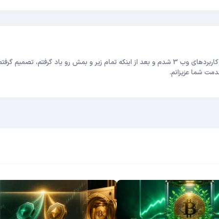
سلام! احمد محمدیان هستم! با تولد اتریوم بود که عاشق کاربردهای وب 3 شدم و بعد از اینکه تمام زیر و بمش رو یاد گرفتم، ت
دمت شما عزیزانم.