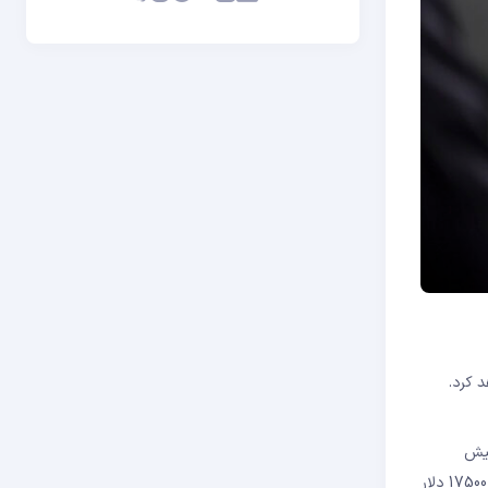
د کرد.
پیش
برگردید و پادکستی را که من انجام دادم تماشا کنید;من گفته ام: «می‌دانید چطور بنظر می رسد؟ ما سه تا کف (در بیت کوین) داشتیم». بیت کوین به 17500 دلار