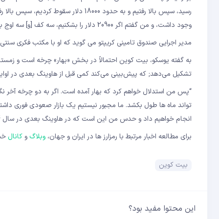
وجود داشت، و من گفتم اگر 20900 دلار را بشکنیم، سه کف [و] سه اوج بالاتر خواهیم داشت. این یک روند صعودی بسیار خوب است و شاید “بهار” اینجا باشد.”
مدیر اجرایی صندوق تامینی کریپتو می گوید که او با مکتب فکری سنت
به گفته یوسکو، بیت کوین احتمالاً در بخش «بهار» چرخه است و زمستا
تشکیل می‌دهد; که پیش‌بینی می‌کند کمی قبل از هاوینگ بعدی در اوایل تا اواسط 024
“پس من استدلال خواهم کرد که بهار آمده است. اگر به دو چرخه آخر نگا
تواند ماه ها طول بکشد. ما مجبور نیستیم یک بازار صعودی فوری داشت
انجام خواهیم داد و حدس من این است که در هاوینگ بعدی در سال 2024 رخ خواهد داد.»
برای مطالعه اخبار مرتبط با رمزارز ها در ایران و جهان،
وبلاگ
و
کانال
خبر
بیت کوین
این محتوا مفید بود؟