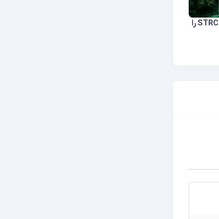
سامسون مو: بازگشت SATA می‌تواند STRC را