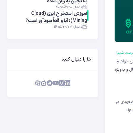
بلاکچین به زبان ساده
انتشار: 1405/02/20
آموزش استخراج ابری (Cloud
Mining)؛ آیا واقعاً سودآور است؟
انتشار: 1405/02/03
یمت شیبا
ما را دنبال کنید
تی خواهیم
 و به‌ویژه
 صعودی در
نزله