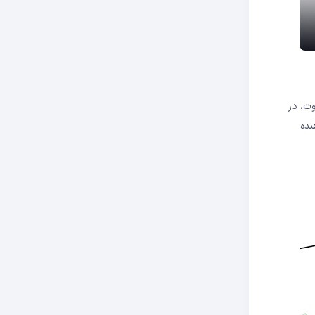
وت، در
نده