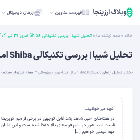
وبلاگ ارزینجا
فهرست عناوین
ارزهای دیجیتال
خانه
»
همه نوشته ها
»
تحلیل شیبا | بررسی تکنیکالی Shiba امروز 31 تیر 1404
TC
تحلیل شیبا | بررسی تکنیکالی Shiba امروز 31 تیر 1404
ETH
بخش:
تحلیل ارزهای دیجیتال
انتشار 1 سال قبل
آخرین بروزرسانی 3 هفته قبل
زمان مطالعه حدود
USDT
SOL
GE
آنچه می‌خوانید...
در هفته‌های اخیر، شاهد رشد قابل توجهی در برخی از میم کوین‌ه
ADA
قیمت شیبا هنوز در تایم فریم‌های بالا حفظ شده است و این نشان‌د
مهم قیمتی خواهیم […]