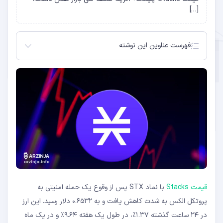
[…]
فهرست عناوین این نوشته
دلیل کاهش قیمت Stacks چیست؟
اعتماد همچنان باقیست؛ آیا قیمت Stacks افزایش
می‌یابد؟
جزئیات حمله
اقداماتی برای جبران خسارات
اولین حمله نبوده است!
قیمت Stacks
با نماد STX پس از وقوع یک حمله امنیتی به
پروتکل الکس به شدت کاهش یافت و به ۰.۶۵۳۲ دلار رسید. این ارز
در ۲۴ ساعت گذشته ۱.۳۷٪، در طول یک هفته ۹.۶۴٪ و در یک ماه