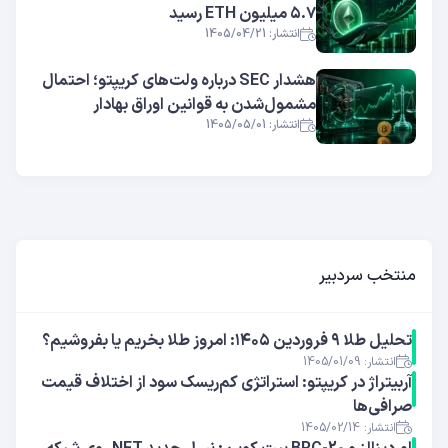
۵.۷ میلیون ETH رسید
انتشار: 1405/04/21
هشدار SEC درباره ولت‌های کریپتو؛ احتمال
مشمول‌شدن به قوانین اوراق بهادار
انتشار: 1405/05/01
منتخب سردبیر
تحلیل طلا ۹ فروردین ۱۴۰۵: امروز طلا بخریم یا بفروشیم؟
انتشار: 1405/01/09
آربیتراژ در کریپتو: استراتژی کم‌ریسک سود از اختلاف قیمت
صرافی‌ها
انتشار: 1405/02/14