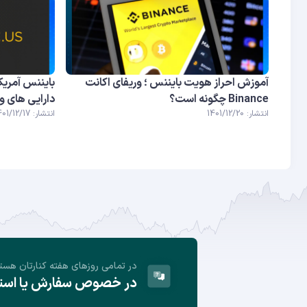
آموزش احراز هویت بایننس ؛ وریفای اکانت
بایننس آمریک
Binance چگونه است؟
دارایی های و
انتشار: 1401/12/20
انتشار: 1401/12/17
در تمامی روز‌های هفته کنارتان هست
در خصوص سفارش یا استفا