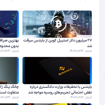
۲۷ میلیون دلار استیبل کوین از بایننس سرقت
بهترین صرافی 
شد
بدون محدودی
انتشار: 1402/08/22
انتشار: 1402/06/22
بایننس با تحقیقات وزارت دادگستری درباره
چانگ پنگ ژائ
نقض احتمالی تحریم‌های روسیه مواجه شد
متفاوت است
انتشار: 1402/02/16
انتشار: 1402/01/24