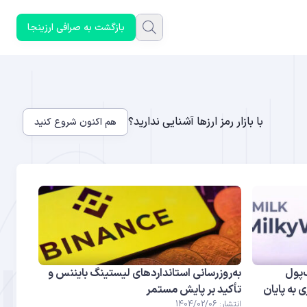
بازگشت به صرافی ارزینجا
با بازار رمز ارزها آشنایی ندارید؟
هم اکنون شروع کنید
ن MilkyWay کیف‌پول
به‌روزرسانی استانداردهای لیستینگ بایننس و
اک بیش از ۱۵۸ برابری به پایان
تأکید بر پایش مستمر
انتشار: 1404/02/06