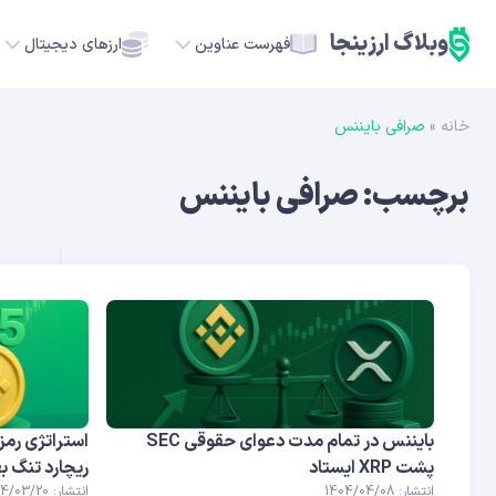
وبلاگ ارزینجا
فهرست عناوین
ارزهای دیجیتال
خانه
»
صرافی بایننس
TC
برچسب:
صرافی بایننس
ETH
USDT
SOL
GE
ADA
بایننس در تمام مدت دعوای حقوقی SEC
پشت XRP ایستاد
ریچارد تنگ بع
انتشار: 1404/04/08
انتشار: 1404/03/20