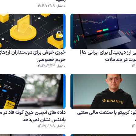
انتشار: 1404/02/09
ارز دیجیتال برای ایرانی ها |
خبری خوش برای دوستداران ارزهای
ت در معاملات
حریم خصوصی
انتشار: 1402/04/13
و: کریپتو با صنعت مالی سنتی
داده های آنچین هیچ گونه فاد در می
بایننس نشان نمی‌دهد
انتشار: 1402/01/09