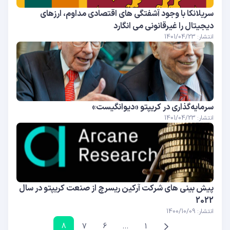
سریلانکا با وجود آشفتگی های اقتصادی مداوم، ارزهای
دیجیتال را غیرقانونی می انگارد
انتشار: 1401/04/23
سرمایه‌گذاری در کریپتو «دیوانگیست»
انتشار: 1401/04/23
پیش بینی های شرکت آرکین ریسرچ از صنعت کریپتو در سال
2022
انتشار: 1400/10/09
8
7
6
…
1