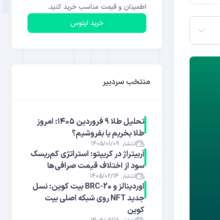
اطمینان و قیمت مناسب خرید کنید.
خرید اپتوس
منتخب سردبیر
تحلیل طلا ۹ فروردین ۱۴۰۵: امروز
طلا بخریم یا بفروشیم؟
انتشار: 1405/01/09
آربیتراژ در کریپتو: استراتژی کم‌ریسک
سود از اختلاف قیمت صرافی‌ها
انتشار: 1405/02/14
اوردینالز و BRC-20 بیت کوین: نسل
جدید NFT روی شبکه اصلی بیت
کوین