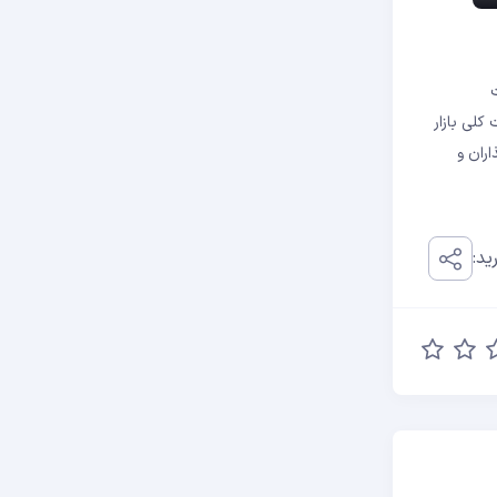
کلی بازار
ران و
ید: