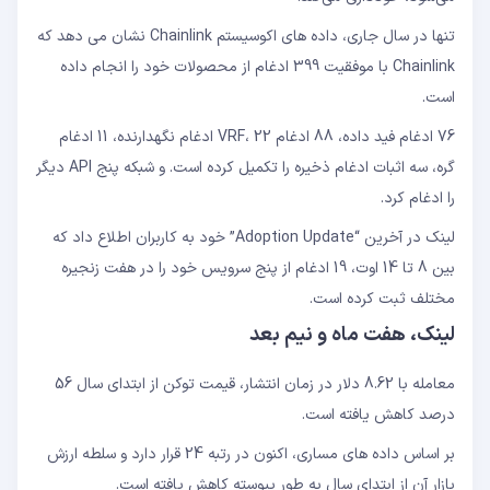
تنها در سال جاری، داده های اکوسیستم Chainlink نشان می دهد که
Chainlink با موفقیت 399 ادغام از محصولات خود را انجام داده
است.
76 ادغام فید داده، 88 ادغام VRF، 22 ادغام نگهدارنده، 11 ادغام
گره، سه اثبات ادغام ذخیره را تکمیل کرده است. و شبکه پنج API دیگر
را ادغام کرد.
لینک در آخرین “Adoption Update” خود به کاربران اطلاع داد که
بین 8 تا 14 اوت، 19 ادغام از پنج سرویس خود را در هفت زنجیره
مختلف ثبت کرده است.
لینک، هفت ماه و نیم بعد
معامله با 8.62 دلار در زمان انتشار، قیمت توکن از ابتدای سال 56
درصد کاهش یافته است.
بر اساس داده های مساری، اکنون در رتبه 24 قرار دارد و سلطه ارزش
بازار آن از ابتدای سال به طور پیوسته کاهش یافته است.