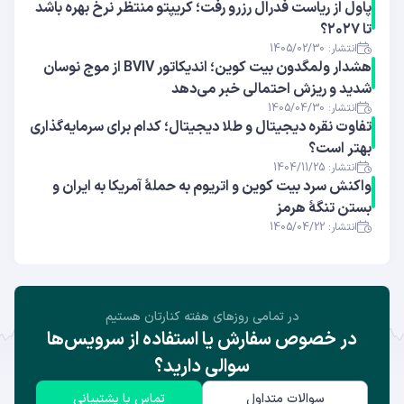
پاول از ریاست فدرال رزرو رفت؛ کریپتو منتظر نرخ بهره باشد
تا ۲۰۲۷؟
انتشار: 1405/02/30
هشدار ولمگدون بیت کوین؛ اندیکاتور BVIV از موج نوسان
شدید و ریزش احتمالی خبر می‌دهد
انتشار: 1405/04/30
تفاوت نقره دیجیتال و طلا دیجیتال؛ کدام برای سرمایه‌گذاری
بهتر است؟
انتشار: 1404/11/25
واکنش سرد بیت کوین و اتریوم به حملهٔ آمریکا به ایران و
بستن تنگهٔ هرمز
انتشار: 1405/04/22
در تمامی روز‌های هفته کنارتان هستیم
در خصوص سفارش یا استفاده از سرویس‌ها
سوالی دارید؟
سوالات متداول
تماس با پشتیبانی