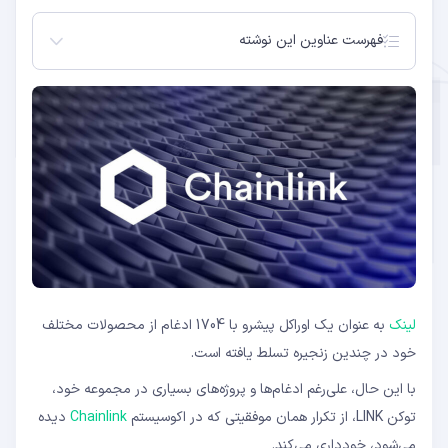
فهرست عناوین این نوشته
لینک، هفت ماه و نیم بعد
طبق داده‌های Messari، در حال حاضر 689383 آدرس
دارای مقدار متفاوتی از توکن‌های LINK هستند
لینک
به عنوان یک اوراکل پیشرو با 1704 ادغام از محصولات مختلف
خود در چندین زنجیره تسلط یافته است.
با این حال، علی‌رغم ادغام‌ها و پروژه‌های بسیاری در مجموعه خود،
توکن LINK، از تکرار همان موفقیتی که در اکوسیستم
Chainlink
دیده
می‌شود، خودداری می‌کند.